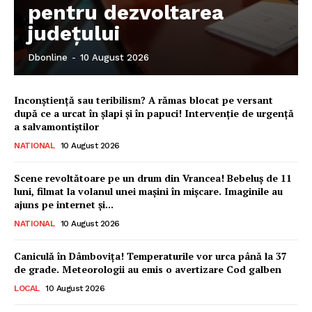
pentru dezvoltarea
județului
Dbonline
-
10 August 2026
Inconștiență sau teribilism? A rămas blocat pe versant
după ce a urcat în șlapi și în papuci! Intervenție de urgență
a salvamontiștilor
NATIONAL
10 August 2026
Scene revoltătoare pe un drum din Vrancea! Bebeluș de 11
luni, filmat la volanul unei mașini în mișcare. Imaginile au
ajuns pe internet și...
NATIONAL
10 August 2026
Caniculă în Dâmbovița! Temperaturile vor urca până la 37
de grade. Meteorologii au emis o avertizare Cod galben
LOCAL
10 August 2026