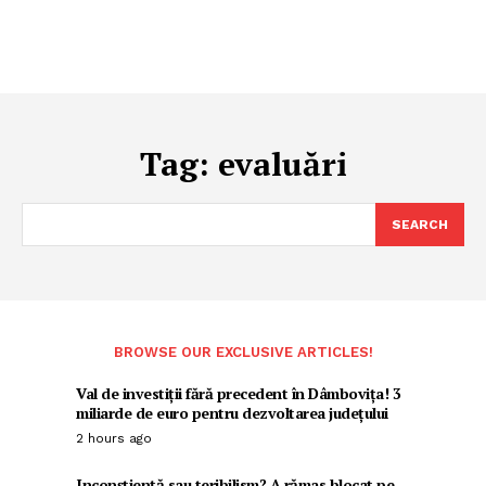
Tag:
evaluări
SEARCH
BROWSE OUR EXCLUSIVE ARTICLES!
Val de investiții fără precedent în Dâmbovița! 3
miliarde de euro pentru dezvoltarea județului
2 hours ago
Inconștiență sau teribilism? A rămas blocat pe