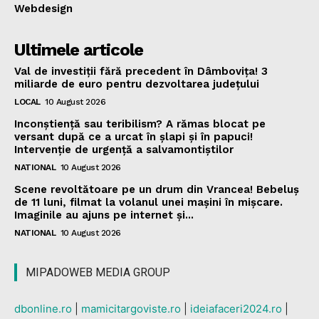
Webdesign
Ultimele articole
Val de investiții fără precedent în Dâmbovița! 3
miliarde de euro pentru dezvoltarea județului
LOCAL
10 August 2026
Inconștiență sau teribilism? A rămas blocat pe
versant după ce a urcat în șlapi și în papuci!
Intervenție de urgență a salvamontiștilor
NATIONAL
10 August 2026
Scene revoltătoare pe un drum din Vrancea! Bebeluș
de 11 luni, filmat la volanul unei mașini în mișcare.
Imaginile au ajuns pe internet și...
NATIONAL
10 August 2026
MIPADOWEB MEDIA GROUP
dbonline.ro
|
mamicitargoviste.ro
|
ideiafaceri2024.ro
|