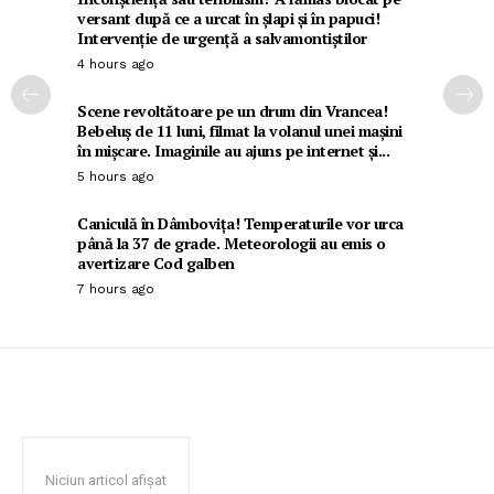
versant după ce a urcat în șlapi și în papuci!
Intervenție de urgență a salvamontiștilor
4 hours ago
Scene revoltătoare pe un drum din Vrancea!
Bebeluș de 11 luni, filmat la volanul unei mașini
în mișcare. Imaginile au ajuns pe internet și...
5 hours ago
Caniculă în Dâmbovița! Temperaturile vor urca
până la 37 de grade. Meteorologii au emis o
avertizare Cod galben
7 hours ago
Niciun articol afișat