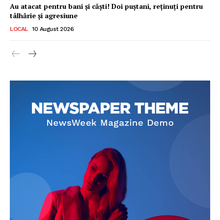
Au atacat pentru bani și căști! Doi puștani, reținuți pentru
tâlhărie și agresiune
Ionuț Parghel
LOCAL
10 August 2026
1
de 2