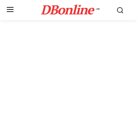
DBonline
.ro