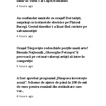
nimic în Turul 3 al Cupei României
4 hours ago
Au confundat muntele cu orașul! Doi turiști,
surprinși cu trotinetele electrice pe Platoul
Bucegi. Gestul tinerilor i-a lăsat fără cuvinte pe
salvamontiști
4 hours ago
Orașul Târgoviște redeschide porțile marii arte!
Bienala Națională „Gheorghe Petrașcu” îi
provoacă pe cei mai valoroși artiști să intre în
competiție
5 hours ago
A fost aprobat programul „Diaspora investește
acasă”. Scheme de ajutor de până la 200 de mii
de euro pentru românii din străinătate care
vor...
6 hours ago