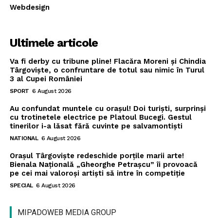
Webdesign
Ultimele articole
Va fi derby cu tribune pline! Flacăra Moreni și Chindia
Târgoviște, o confruntare de totul sau nimic în Turul
3 al Cupei României
SPORT
6 August 2026
Au confundat muntele cu orașul! Doi turiști, surprinși
cu trotinetele electrice pe Platoul Bucegi. Gestul
tinerilor i-a lăsat fără cuvinte pe salvamontiști
NATIONAL
6 August 2026
Orașul Târgoviște redeschide porțile marii arte!
Bienala Națională „Gheorghe Petrașcu” îi provoacă
pe cei mai valoroși artiști să intre în competiție
SPECIAL
6 August 2026
MIPADOWEB MEDIA GROUP