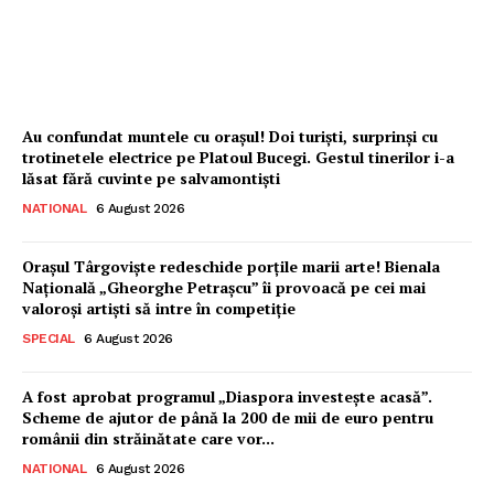
Dbonline
-
6 August 2026
Au confundat muntele cu orașul! Doi turiști, surprinși cu
trotinetele electrice pe Platoul Bucegi. Gestul tinerilor i-a
lăsat fără cuvinte pe salvamontiști
NATIONAL
6 August 2026
Orașul Târgoviște redeschide porțile marii arte! Bienala
Națională „Gheorghe Petrașcu” îi provoacă pe cei mai
valoroși artiști să intre în competiție
SPECIAL
6 August 2026
A fost aprobat programul „Diaspora investește acasă”.
Scheme de ajutor de până la 200 de mii de euro pentru
românii din străinătate care vor...
NATIONAL
6 August 2026