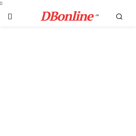
DBonline
.ro