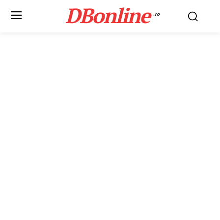
DBonline
.ro