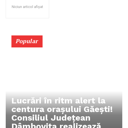
Niciun articol afișat
Popular
Lucrări în ritm alert la
centura orașului Găești!
Consiliul Județean
Dâmbovița realizează