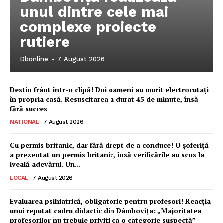
unul dintre cele mai
complexe proiecte
rutiere
Dbonline
-
7 August 2026
Destin frânt într-o clipă! Doi oameni au murit electrocutați
în propria casă. Resuscitarea a durat 45 de minute, însă
fără succes
NATIONAL
7 August 2026
Cu permis britanic, dar fără drept de a conduce! O șoferiță
a prezentat un permis britanic, însă verificările au scos la
iveală adevărul. Un...
LOCAL
7 August 2026
Ionuț Parghel
Evaluarea psihiatrică, obligatorie pentru profesori! Reacția
unui reputat cadru didactic din Dâmbovița: „Majoritatea
2
de 2
profesorilor nu trebuie priviți ca o categorie suspectă”