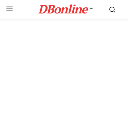
DBonline
.ro