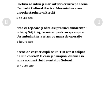
Cortina se ridică și mari artiști vor urca pe scena
Centrului Cultural Flacăra. Moreniul va avea
propria stagiune culturală
5 hours ago
Atac cu topoare și bâte asupra unei ambulanțe!
Echipaj SAJ Cluj, terorizat pe drum spre spital.
Un ambulanțier a ajuns pe masa de operație
6 hours ago
Scene de coșmar după ce un TIR a fost scăpat
de sub control! O casă și o mașină, distruse în
urma accidentului devastator. Șoferul...
21 hours ago