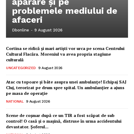
apărare și pe
problemele mediului de
afaceri
Dbonline
-
9 August 2026
Cortina se ridică și mari artiști vor urca pe scena Centrului
Cultural Flacăra. Moreniul va avea propria stagiune
culturală
UNCATEGORIZED
9 August 2026
Atac cu topoare și bâte asupra unei ambulanțe! Echipaj SAJ
Cluj, terorizat pe drum spre spital. Un ambulanțier a ajuns
pe masa de operație
NATIONAL
9 August 2026
Ionuț Parghel
Scene de coșmar după ce un TIR a fost scăpat de sub
control! O casă și o mașină, distruse în urma accidentului
2
de 2
devastator. Șoferul...