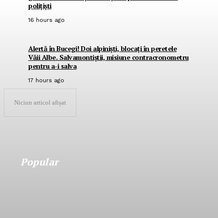
polițiști
16 hours ago
Alertă în Bucegi! Doi alpiniști, blocați în peretele
Văii Albe. Salvamontiștii, misiune contracronometru
pentru a-i salva
17 hours ago
Niciun articol afișat
Popular