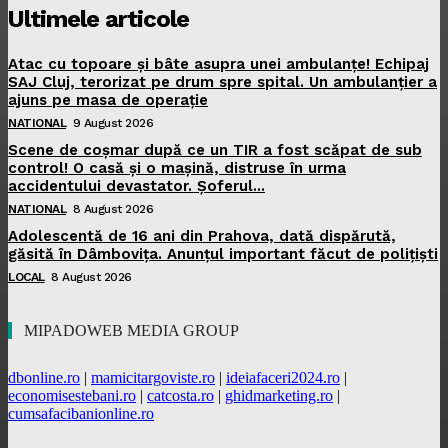
Ultimele articole
Atac cu topoare și bâte asupra unei ambulanțe! Echipaj
SAJ Cluj, terorizat pe drum spre spital. Un ambulanțier a
ajuns pe masa de operație
NATIONAL
9 August 2026
Scene de coșmar după ce un TIR a fost scăpat de sub
control! O casă și o mașină, distruse în urma
accidentului devastator. Șoferul...
NATIONAL
8 August 2026
Adolescentă de 16 ani din Prahova, dată dispărută,
găsită în Dâmbovița. Anunțul important făcut de polițiști
LOCAL
8 August 2026
MIPADOWEB MEDIA GROUP
dbonline.ro
|
mamicitargoviste.ro
|
ideiafaceri2024.ro
|
economisestebani.ro
|
catcosta.ro
|
ghidmarketing.ro
|
cumsafacibanionline.ro