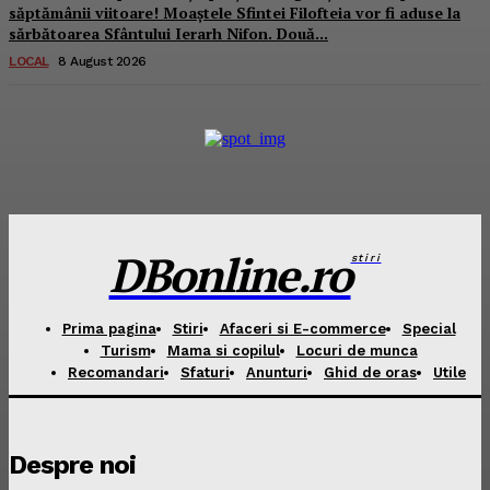
săptămânii viitoare! Moaștele Sfintei Filofteia vor fi aduse la
sărbătoarea Sfântului Ierarh Nifon. Două...
LOCAL
8 August 2026
DBonline.ro
stiri
Prima pagina
Stiri
Afaceri si E-commerce
Special
Turism
Mama si copilul
Locuri de munca
Recomandari
Sfaturi
Anunturi
Ghid de oras
Utile
Despre noi