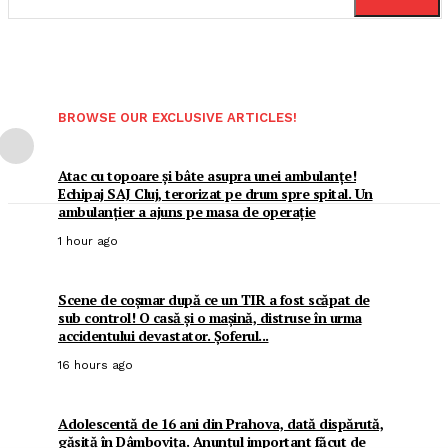
BROWSE OUR EXCLUSIVE ARTICLES!
Atac cu topoare și bâte asupra unei ambulanțe!
Echipaj SAJ Cluj, terorizat pe drum spre spital. Un
ambulanțier a ajuns pe masa de operație
1 hour ago
Scene de coșmar după ce un TIR a fost scăpat de
sub control! O casă și o mașină, distruse în urma
accidentului devastator. Șoferul...
16 hours ago
Adolescentă de 16 ani din Prahova, dată dispărută,
găsită în Dâmbovița. Anunțul important făcut de