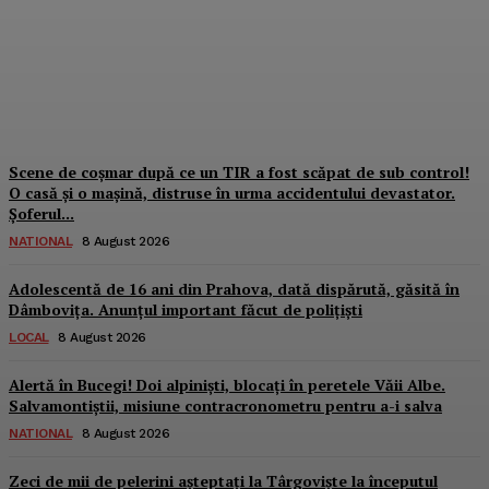
pe drum spre spital. Un
ambulanțier a ajuns pe
masa de operație
Dbonline
-
9 August 2026
Scene de coșmar după ce un TIR a fost scăpat de sub control!
O casă și o mașină, distruse în urma accidentului devastator.
Șoferul...
NATIONAL
8 August 2026
Adolescentă de 16 ani din Prahova, dată dispărută, găsită în
Dâmbovița. Anunțul important făcut de polițiști
LOCAL
8 August 2026
Alertă în Bucegi! Doi alpiniști, blocați în peretele Văii Albe.
Salvamontiștii, misiune contracronometru pentru a-i salva
NATIONAL
8 August 2026
Zeci de mii de pelerini așteptați la Târgoviște la începutul