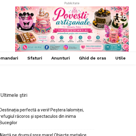
Publicitate
omandari
Sfaturi
Anunturi
Ghid de oras
Utile
Ultimele ştiri
Destinația perfectă a verii! Peștera Ialomiței,
refugiul răcoros și spectaculos din inima
Bucegilor
Alertă pe drumul spre mare! Obiecte metalice