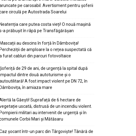
aruncate pe carosabil. Avertisment pentru șoferii
care circulă pe Autostrada Soarelui
Neatenția care putea costa vieți! O nouă mașină
s-a prăbușit în râpă pe Transfăgărășan
Mascații au descins în forță în Dâmbovița!
Percheziții de amploare la o rețea suspectată că
a furat cabluri din parcuri fotovoltaice
Șoferiță de 29 de ani, de urgență la spital după
impactul dintre două autoturisme și o
autoutilitară! A fost impact violent pe DN 72, în
Dâmbovița, în amiaza mare
Alertă la Găești! Suprafață de 6 hectare de
vegetație uscată, distrusă de un incendiu violent.
Pompierii militari au intervenit de urgență și în
comunele Corbii Mari și Mătăsaru
Caz șocant într-un parc din Târgoviște! Tânără de