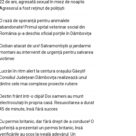
22 de ani, agresată sexual în miez de noapte.
Agresorul a fost reținut de polițiști
O rază de speranță pentru animalele
abandonate! Primul spital veterinar social din
România și-a deschis oficial porțile în Dâmbovița
Cioban atacat de urs! Salvamontiștii și jandarmii
montani au intervenit de urgență pentru salvarea
victimei
Lucrări în ritm alert la centura orașului Găești!
Consiliul Județean Dâmbovița realizează unul
dintre cele mai complexe proiecte rutiere
Destin frânt într-o clipă! Doi oameni au murit
electrocutați în propria casă. Resuscitarea a durat
45 de minute, însă fără succes
Cu permis britanic, dar fără drept de a conduce! O
șoferiță a prezentat un permis britanic, însă
verificările au scos la iveală adevărul. Un