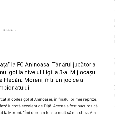
Publicitate
ața” la FC Aninoasa! Tânărul jucător a
l gol la nivelul Ligii a 3-a. Mijlocașul
la Flacăra Moreni, într-un joc ce a
mpionatului.
at al doilea gol al Aninoasei, în finalul primei reprize,
o fază lucrată excelent de Diță. Acesta a fost bucuros că
dut la Moreni. “Îmi doream foarte mult să marchez. Am