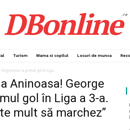
DBonline
.ro
al
Turism
Mama si copilul
Locuri de munca
Rec
Grigorescu, la primul gol în Liga...
 la Aninoasa! George
mul gol în Liga a 3-a.
te mult să marchez”