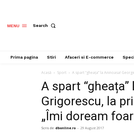
Search
MENU
Prima pagina
Stiri
Afaceri si E-commerce
Speci
Acasă
Sport
A spart “gheața” la Aninoasa! George 
A spart “gheața”
Grigorescu, la pri
„Îmi doream foar
Scris de
dbonline.ro
-
29 August 2017