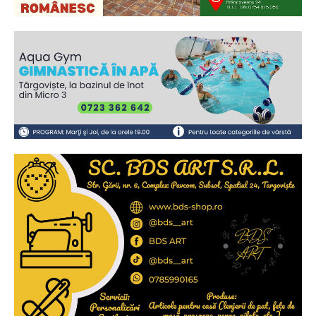
Ionuț Parghel
2
de 2