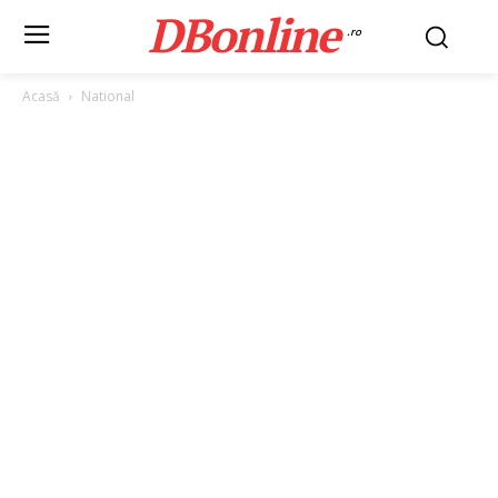
DBonline
.ro
Acasă
National