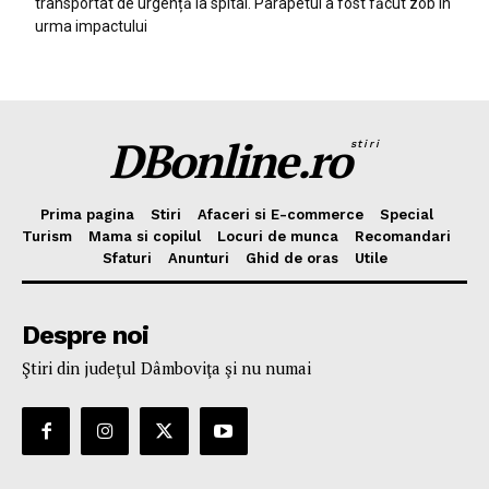
transportat de urgență la spital. Parapetul a fost făcut zob în
urma impactului
DBonline.ro
stiri
Prima pagina
Stiri
Afaceri si E-commerce
Special
Turism
Mama si copilul
Locuri de munca
Recomandari
Sfaturi
Anunturi
Ghid de oras
Utile
Despre noi
Ştiri din judeţul Dâmboviţa şi nu numai