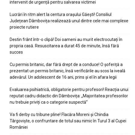
intervenit de urgență pentru salvarea victimei
Lucrări în ritm alert la centura orașului Găești! Consiliul
Județean Dâmbovița realizează unul dintre cele mai complexe
proiecte rutiere
Destin frânt într-o clipă! Doi oameni au murit electrocutați în
propria casă. Resuscitarea a durat 45 de minute, însă fără
succes
Cu permis britanic, dar fără drept de a conduce! O șoferiță a
prezentat un permis britanic, însă verificările au scos la iveală
adevărul. Un adolescent de 16 ani, prins și el în afara legii
Evaluarea psihiatrică, obligatorie pentru profesori! Reacția unui
reputat cadru didactic din Dâmbovița: „Majoritatea profesorilor
nu trebuie priviți ca o categorie suspectă”
Va fi derby cu tribune pline! Flacăra Moreni și Chindia
Târgoviște, o confruntare de totul sau nimic în Turul 3 al Cupei
României