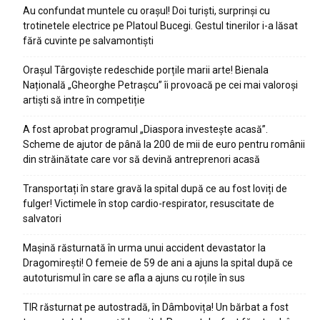
Au confundat muntele cu orașul! Doi turiști, surprinși cu
trotinetele electrice pe Platoul Bucegi. Gestul tinerilor i-a lăsat
fără cuvinte pe salvamontiști
Orașul Târgoviște redeschide porțile marii arte! Bienala
Națională „Gheorghe Petrașcu” îi provoacă pe cei mai valoroși
artiști să intre în competiție
A fost aprobat programul „Diaspora investește acasă”.
Scheme de ajutor de până la 200 de mii de euro pentru românii
din străinătate care vor să devină antreprenori acasă
Transportați în stare gravă la spital după ce au fost loviți de
fulger! Victimele în stop cardio-respirator, resuscitate de
salvatori
Mașină răsturnată în urma unui accident devastator la
Dragomirești! O femeie de 59 de ani a ajuns la spital după ce
autoturismul în care se afla a ajuns cu roțile în sus
TIR răsturnat pe autostradă, în Dâmbovița! Un bărbat a fost