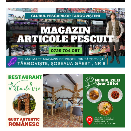
Ionuț Parghel
2
de 2