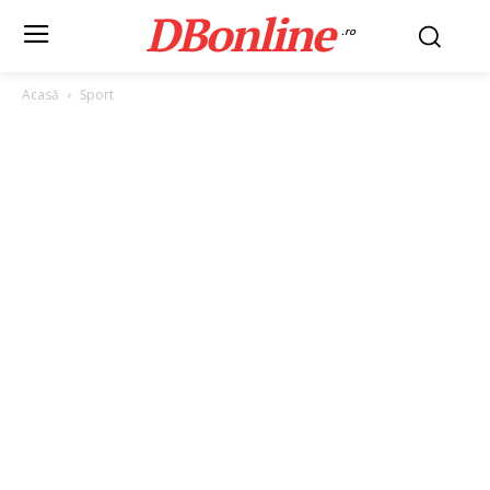
DBonline
.ro
Acasă
Sport