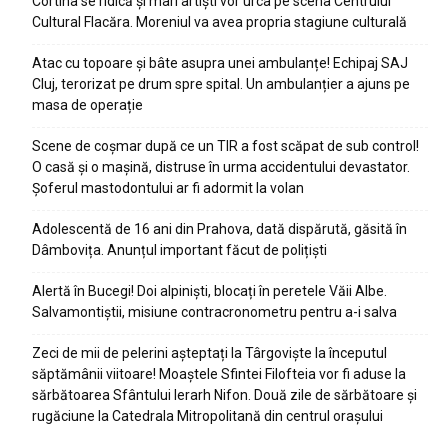
Cortina se ridică și mari artiști vor urca pe scena Centrului
Cultural Flacăra. Moreniul va avea propria stagiune culturală
Atac cu topoare și bâte asupra unei ambulanțe! Echipaj SAJ
Cluj, terorizat pe drum spre spital. Un ambulanțier a ajuns pe
masa de operație
Scene de coșmar după ce un TIR a fost scăpat de sub control!
O casă și o mașină, distruse în urma accidentului devastator.
Șoferul mastodontului ar fi adormit la volan
Adolescentă de 16 ani din Prahova, dată dispărută, găsită în
Dâmbovița. Anunțul important făcut de polițiști
Alertă în Bucegi! Doi alpiniști, blocați în peretele Văii Albe.
Salvamontiștii, misiune contracronometru pentru a-i salva
Zeci de mii de pelerini așteptați la Târgoviște la începutul
săptămânii viitoare! Moaștele Sfintei Filofteia vor fi aduse la
sărbătoarea Sfântului Ierarh Nifon. Două zile de sărbătoare și
rugăciune la Catedrala Mitropolitană din centrul orașului