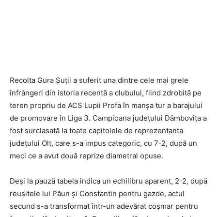
Recolta Gura Șuții a suferit una dintre cele mai grele
înfrângeri din istoria recentă a clubului, fiind zdrobită pe
teren propriu de ACS Lupii Profa în manșa tur a barajului
de promovare în Liga 3. Campioana județului Dâmbovița a
fost surclasată la toate capitolele de reprezentanta
județului Olt, care s-a impus categoric, cu 7-2, după un
meci ce a avut două reprize diametral opuse.
Deși la pauză tabela indica un echilibru aparent, 2-2, după
reușitele lui Păun și Constantin pentru gazde, actul
secund s-a transformat într-un adevărat coșmar pentru