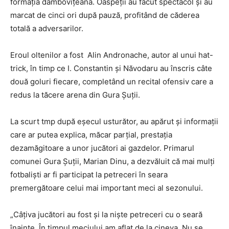
formația dâmbovițeană. Oaspeții au făcut spectacol și au
marcat de cinci ori după pauză, profitând de căderea
totală a adversarilor.
Eroul oltenilor a fost Alin Andronache, autor al unui hat-
trick, în timp ce I. Constantin și Năvodaru au înscris câte
două goluri fiecare, completând un recital ofensiv care a
redus la tăcere arena din Gura Șuții.
La scurt tmp după eșecul usturător, au apărut și informații
care ar putea explica, măcar parțial, prestația
dezamăgitoare a unor jucători ai gazdelor. Primarul
comunei Gura Șuții, Marian Dinu, a dezvăluit că mai mulți
fotbaliști ar fi participat la petreceri în seara
premergătoare celui mai important meci al sezonului.
„Câțiva jucători au fost și la niște petreceri cu o seară
înainte. În timpul meciului am aflat de la cineva. Nu se