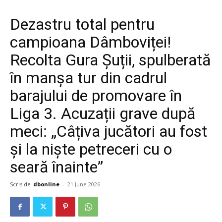
Dezastru total pentru
campioana Dâmboviței!
Recolta Gura Șuții, spulberată
în manșa tur din cadrul
barajului de promovare în
Liga 3. Acuzații grave după
meci: „Câțiva jucători au fost
și la niște petreceri cu o
seară înainte”
Scris de
dbonline
-
21 June 2026