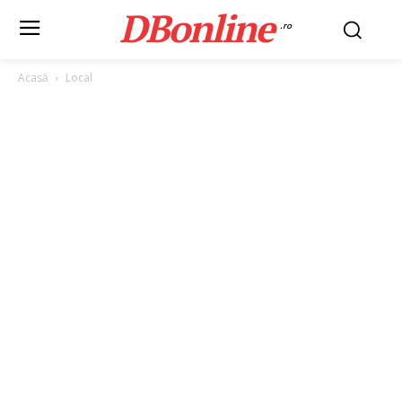
DBonline
.ro
Acasă
Local