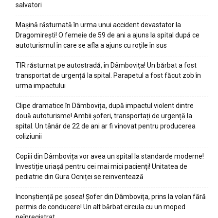
salvatori
Mașină răsturnată în urma unui accident devastator la
Dragomirești! O femeie de 59 de ani a ajuns la spital după ce
autoturismul în care se afla a ajuns cu roțile în sus
TIR răsturnat pe autostradă, în Dâmbovița! Un bărbat a fost
transportat de urgență la spital. Parapetul a fost făcut zob în
urma impactului
Clipe dramatice în Dâmbovița, după impactul violent dintre
două autoturisme! Ambii șoferi, transportați de urgență la
spital. Un tânăr de 22 de ani ar fi vinovat pentru producerea
coliziunii
Copiii din Dâmbovița vor avea un spital la standarde moderne!
Investiție uriașă pentru cei mai mici pacienți! Unitatea de
pediatrie din Gura Ocniței se reinventează
Inconștiență pe șosea! Șofer din Dâmbovița, prins la volan fără
permis de conducere! Un alt bărbat circula cu un moped
neînregistrat