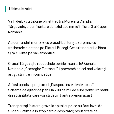
Ultimele ştiri
Va fi derby cu tribune pline! Flacăra Moreni și Chindia
Târgoviște, o confruntare de totul sau nimic în Turul 3 al Cupei
României
Au confundat muntele cu orașul! Doi turiști, surprinși cu
trotinetele electrice pe Platoul Bucegi. Gestul tinerilor i-a lăsat
fără cuvinte pe salvamontiști
Orașul Târgoviște redeschide porțile marii arte! Bienala
Națională „Gheorghe Petrașcu” îi provoacă pe cei mai valoroși
artiști să intre în competiție
A fost aprobat programul „Diaspora investește acasă”.
Scheme de ajutor de până la 200 de mii de euro pentru românii
din străinătate care vor să devină antreprenori acasă
Transportați în stare gravă la spital după ce au fost loviți de
fulger! Victimele în stop cardio-respirator, resuscitate de