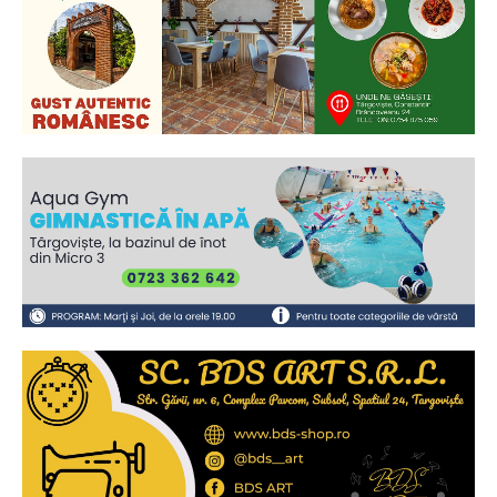
Ionuț Parghel
2
de 2