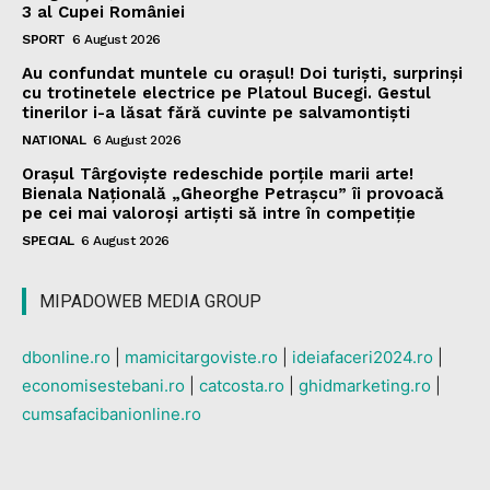
3 al Cupei României
SPORT
6 August 2026
Au confundat muntele cu orașul! Doi turiști, surprinși
cu trotinetele electrice pe Platoul Bucegi. Gestul
tinerilor i-a lăsat fără cuvinte pe salvamontiști
NATIONAL
6 August 2026
Orașul Târgoviște redeschide porțile marii arte!
Bienala Națională „Gheorghe Petrașcu” îi provoacă
pe cei mai valoroși artiști să intre în competiție
SPECIAL
6 August 2026
MIPADOWEB MEDIA GROUP
dbonline.ro
|
mamicitargoviste.ro
|
ideiafaceri2024.ro
|
economisestebani.ro
|
catcosta.ro
|
ghidmarketing.ro
|
cumsafacibanionline.ro