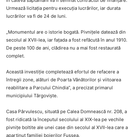
în câteva săptămâni va fi semnat contractul de finanțare.
Urmează licitația pentru execuția lucrărilor, iar durata
lucrărilor va fi de 24 de luni.
„Monumentul are o istorie bogată. Pivnițele datează din
secolul al XVII-lea, iar fațada a fost refăcută în anul 1910.
De peste 100 de ani, clădirea nu a mai fost restaurată
complet.
Această investiție completează efortul de refacere a
întregii zone, alături de Poarta Vânătorilor și viitoarea
reabilitare a Parcului Chindia”, a precizat primarul
municipiului Târgoviște.
Casa Pârvulescu, situată pe Calea Domnească nr. 208, a
fost ridicată la începutul secolului al XIX-lea pe vechile
pivnițe boltite ale unei case din secolul al XVII-lea care a
aparţinut familiei boierilor Fussea.