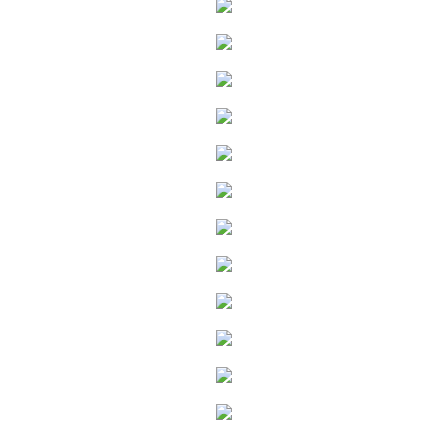
Ionuț Parghel
2
de 2