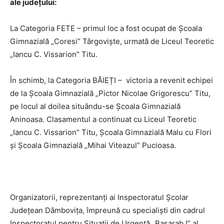
ale județului:
La Categoria FETE – primul loc a fost ocupat de
Școala
Gimnazială „Coresi” Târgoviște
, urmată de Liceul Teoretic
„Iancu C. Vissarion” Titu.
În schimb, la Categoria BĂIEȚI – victoria a revenit echipei
de la
Școala Gimnazială „Pictor Nicolae Grigorescu” Titu
,
pe locul al doilea situându-se Școala Gimnazială
Aninoasa. Clasamentul a continuat cu Liceul Teoretic
„Iancu C. Vissarion” Titu, Școala Gimnazială Malu cu Flori
și Școala Gimnazială „Mihai Viteazul” Pucioasa.
Organizatorii, reprezentanți ai
Inspectoratul Școlar
Județean Dâmbovița
, împreună cu specialiști din cadrul
Inspectoratul pentru Situații de Urgență „Basarab I” al