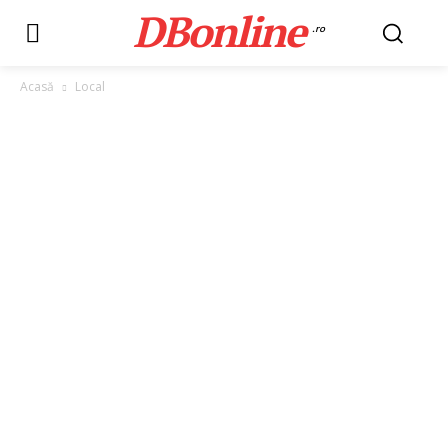
DBonline
.ro
Acasă
Local