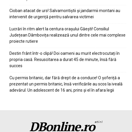
Cioban atacat de urs! Salvamontiștii și jandarmii montani au
intervenit de urgență pentru salvarea victimei
Lucrări în ritm alert la centura orașului Găești! Consiliul
Județean Dâmbovița realizează unul dintre cele mai complexe
proiecte rutiere
Destin frânt într-o clipă! Doi oameni au murit electrocutați în
propria casă. Resuscitarea a durat 45 de minute, însă fără
succes
Cu permis britanic, dar fără drept de a conduce! O șoferiță a
prezentat un permis britanic, însă verificările au scos la iveală
adevărul. Un adolescent de 16 ani, prins și el în afara legii
DBonline.ro
stiri