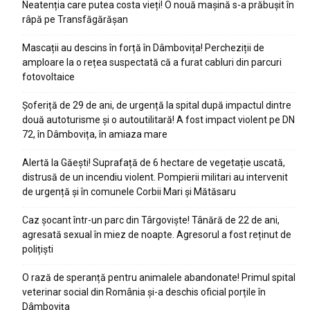
Neatenția care putea costa vieți! O nouă mașină s-a prăbușit în
râpă pe Transfăgărășan
Mascații au descins în forță în Dâmbovița! Percheziții de
amploare la o rețea suspectată că a furat cabluri din parcuri
fotovoltaice
Șoferiță de 29 de ani, de urgență la spital după impactul dintre
două autoturisme și o autoutilitară! A fost impact violent pe DN
72, în Dâmbovița, în amiaza mare
Alertă la Găești! Suprafață de 6 hectare de vegetație uscată,
distrusă de un incendiu violent. Pompierii militari au intervenit
de urgență și în comunele Corbii Mari și Mătăsaru
Caz șocant într-un parc din Târgoviște! Tânără de 22 de ani,
agresată sexual în miez de noapte. Agresorul a fost reținut de
polițiști
O rază de speranță pentru animalele abandonate! Primul spital
veterinar social din România și-a deschis oficial porțile în
Dâmbovița