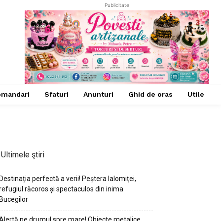
Publicitate
omandari
Sfaturi
Anunturi
Ghid de oras
Utile
Ultimele ştiri
Destinația perfectă a verii! Peștera Ialomiței,
refugiul răcoros și spectaculos din inima
Bucegilor
Alertă pe drumul spre mare! Obiecte metalice