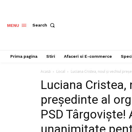
Search
MENU
Prima pagina
Stiri
Afaceri si E-commerce
Speci
Acasă
Local
Luciana Cristea, noul și vechiul preșe
Luciana Cristea, 
președinte al org
PSD Târgoviște! A
unanimitate pen