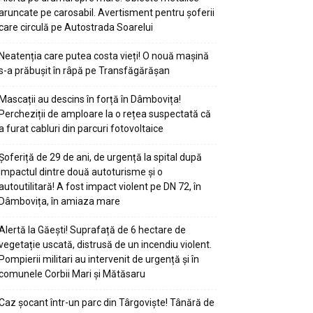
aruncate pe carosabil. Avertisment pentru șoferii
care circulă pe Autostrada Soarelui
Neatenția care putea costa vieți! O nouă mașină
s-a prăbușit în râpă pe Transfăgărășan
Mascații au descins în forță în Dâmbovița!
Percheziții de amploare la o rețea suspectată că
a furat cabluri din parcuri fotovoltaice
Șoferiță de 29 de ani, de urgență la spital după
impactul dintre două autoturisme și o
autoutilitară! A fost impact violent pe DN 72, în
Dâmbovița, în amiaza mare
Alertă la Găești! Suprafață de 6 hectare de
vegetație uscată, distrusă de un incendiu violent.
Pompierii militari au intervenit de urgență și în
comunele Corbii Mari și Mătăsaru
Caz șocant într-un parc din Târgoviște! Tânără de