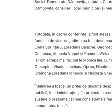
Social-Democrate Dâmbovița, deputat Carme
Dâmbovița, consilieri locali municipali și m
Totodată, în cadrul conferinței a fost aleasă
funcțiile de vicepreședinte au fost desem
Elena Sprințaru, Loredana Balache, Georgeta
Costescu, Mihaela Vulpoi și Ramona Vârlan. 
iar din echipă mai fac parte Monica Ilie, 
Giusepina Vișoiu, Luchiana Oprea, Nicoleta 
Cremona Loredana Ionescu și Nicoleta Ghe
Întâlnirea a fost și un prilej de discuție des
publică, în administrație și în proiectele c
susține o prezență cât mai consistentă a feme
comunitatea locală.