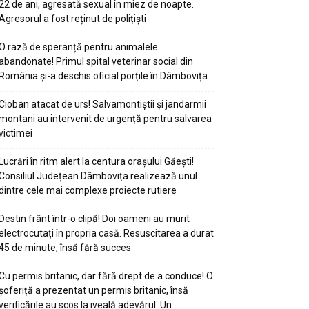
22 de ani, agresată sexual în miez de noapte.
Agresorul a fost reținut de polițiști
O rază de speranță pentru animalele
abandonate! Primul spital veterinar social din
România și-a deschis oficial porțile în Dâmbovița
Cioban atacat de urs! Salvamontiștii și jandarmii
montani au intervenit de urgență pentru salvarea
victimei
Lucrări în ritm alert la centura orașului Găești!
Consiliul Județean Dâmbovița realizează unul
dintre cele mai complexe proiecte rutiere
Destin frânt într-o clipă! Doi oameni au murit
electrocutați în propria casă. Resuscitarea a durat
45 de minute, însă fără succes
Cu permis britanic, dar fără drept de a conduce! O
șoferiță a prezentat un permis britanic, însă
verificările au scos la iveală adevărul. Un