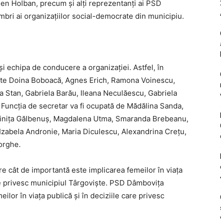
n Holban, precum și alți reprezentanți ai PSD
embri ai organizațiilor social-democrate din municipiu.
 și echipa de conducere a organizației. Astfel, în
nate Doina Boboacă, Agnes Erich, Ramona Voinescu,
 Stan, Gabriela Barău, Ileana Neculăescu, Gabriela
Funcția de secretar va fi ocupată de Mădălina Sanda,
Luminița Gălbenuș, Magdalena Utma, Smaranda Brebeanu,
Izabela Andronie, Maria Diculescu, Alexandrina Crețu,
orghe.
pre cât de importantă este implicarea femeilor în viața
are privesc municipiul Târgoviște. PSD Dâmbovița
ilor în viața publică și în deciziile care privesc