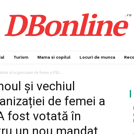
DBonline
.ro
al
Turism
Mama si copilul
Locuri de munca
Rec
dinte al organizației de femei a PSD...
noul și vechiul
anizației de femei a
 fost votată în
tru un nou mandat