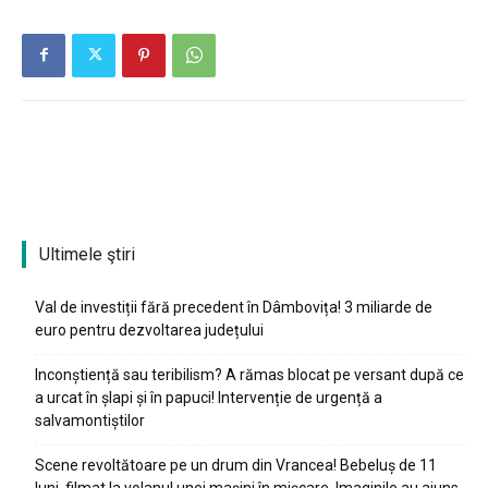
Ultimele ştiri
Val de investiții fără precedent în Dâmbovița! 3 miliarde de
euro pentru dezvoltarea județului
Inconștiență sau teribilism? A rămas blocat pe versant după ce
a urcat în șlapi și în papuci! Intervenție de urgență a
salvamontiștilor
Scene revoltătoare pe un drum din Vrancea! Bebeluș de 11
luni, filmat la volanul unei mașini în mișcare. Imaginile au ajuns