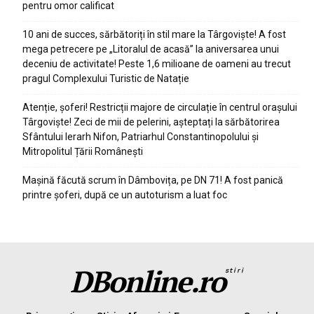
pentru omor calificat
10 ani de succes, sărbătoriți în stil mare la Târgoviște! A fost
mega petrecere pe „Litoralul de acasă” la aniversarea unui
deceniu de activitate! Peste 1,6 milioane de oameni au trecut
pragul Complexului Turistic de Natație
Atenție, șoferi! Restricții majore de circulație în centrul orașului
Târgoviște! Zeci de mii de pelerini, așteptați la sărbătorirea
Sfântului Ierarh Nifon, Patriarhul Constantinopolului și
Mitropolitul Țării Românești
Mașină făcută scrum în Dâmbovița, pe DN 71! A fost panică
printre șoferi, după ce un autoturism a luat foc
DBonline.ro
stiri