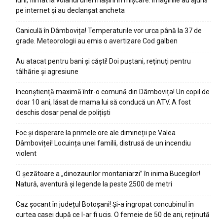
pe internet și au declanșat ancheta
Caniculă în Dâmbovița! Temperaturile vor urca până la 37 de
grade. Meteorologii au emis o avertizare Cod galben
Au atacat pentru bani și căști! Doi puștani, reținuți pentru
tâlhărie și agresiune
Inconștiență maximă într-o comună din Dâmbovița! Un copil de
doar 10 ani, lăsat de mama lui să conducă un ATV. A fost
deschis dosar penal de polițiști
Foc și disperare la primele ore ale dimineții pe Valea
Dâmboviței! Locuința unei familii, distrusă de un incendiu
violent
O șezătoare a „dinozaurilor montaniarzi” în inima Bucegilor!
Natură, aventură și legende la peste 2500 de metri
Caz șocant în județul Botoșani! Și-a îngropat concubinul în
curtea casei după ce l-ar fi ucis. O femeie de 50 de ani, reținută