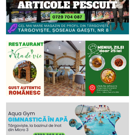
Ionuț Parghel
2
de 2