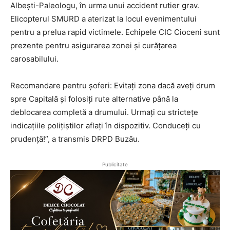
Albești-Paleologu, în urma unui accident rutier grav.
Elicopterul SMURD a aterizat la locul evenimentului
pentru a prelua rapid victimele. Echipele CIC Cioceni sunt
prezente pentru asigurarea zonei și curățarea
carosabilului.
Recomandare pentru șoferi: Evitați zona dacă aveți drum
spre Capitală și folosiți rute alternative până la
deblocarea completă a drumului. Urmați cu strictețe
indicațiile polițiștilor aflați în dispozitiv. Conduceți cu
prudență!”, a transmis DRPD Buzău.
Publicitate