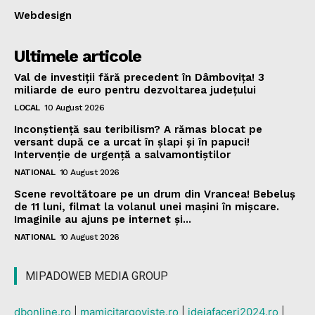
Webdesign
Ultimele articole
Val de investiții fără precedent în Dâmbovița! 3
miliarde de euro pentru dezvoltarea județului
LOCAL
10 August 2026
Inconștiență sau teribilism? A rămas blocat pe
versant după ce a urcat în șlapi și în papuci!
Intervenție de urgență a salvamontiștilor
NATIONAL
10 August 2026
Scene revoltătoare pe un drum din Vrancea! Bebeluș
de 11 luni, filmat la volanul unei mașini în mișcare.
Imaginile au ajuns pe internet și...
NATIONAL
10 August 2026
MIPADOWEB MEDIA GROUP
dbonline.ro
|
mamicitargoviste.ro
|
ideiafaceri2024.ro
|