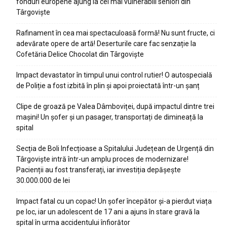
fonduri europene ajung la cei mai vulnerabili seniori din
Târgoviște
Rafinament în cea mai spectaculoasă formă! Nu sunt fructe, ci
adevărate opere de artă! Deserturile care fac senzație la
Cofetăria Delice Chocolat din Târgoviște
Impact devastator în timpul unui control rutier! O autospecială
de Poliție a fost izbită în plin și apoi proiectată într-un șanț
Clipe de groază pe Valea Dâmboviței, după impactul dintre trei
mașini! Un șofer și un pasager, transportați de dimineață la
spital
Secția de Boli Infecțioase a Spitalului Județean de Urgență din
Târgoviște intră într-un amplu proces de modernizare!
Pacienții au fost transferați, iar investiția depășește
30.000.000 de lei
Impact fatal cu un copac! Un șofer începător și-a pierdut viața
pe loc, iar un adolescent de 17 ani a ajuns în stare gravă la
spital în urma accidentului înfiorător