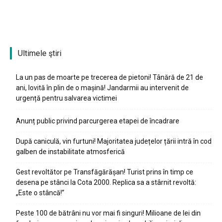
Ultimele ştiri
La un pas de moarte pe trecerea de pietoni! Tânără de 21 de
ani, lovită în plin de o mașină! Jandarmii au intervenit de
urgență pentru salvarea victimei
Anunț public privind parcurgerea etapei de încadrare
După caniculă, vin furtuni! Majoritatea județelor țării intră în cod
galben de instabilitate atmosferică
Gest revoltător pe Transfăgărășan! Turist prins în timp ce
desena pe stânci la Cota 2000. Replica sa a stârnit revoltă:
„Este o stâncă!”
Peste 100 de bătrâni nu vor mai fi singuri! Milioane de lei din