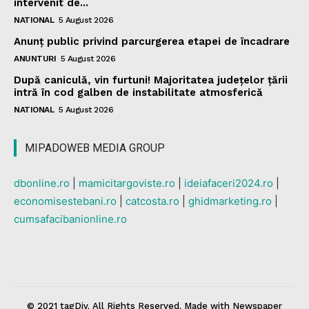
intervenit de...
NATIONAL
5 August 2026
Anunț public privind parcurgerea etapei de încadrare
ANUNTURI
5 August 2026
După caniculă, vin furtuni! Majoritatea județelor țării
intră în cod galben de instabilitate atmosferică
NATIONAL
5 August 2026
MIPADOWEB MEDIA GROUP
dbonline.ro
|
mamicitargoviste.ro
|
ideiafaceri2024.ro
|
economisestebani.ro
|
catcosta.ro
|
ghidmarketing.ro
|
cumsafacibanionline.ro
© 2021 tagDiv. All Rights Reserved. Made with Newspaper