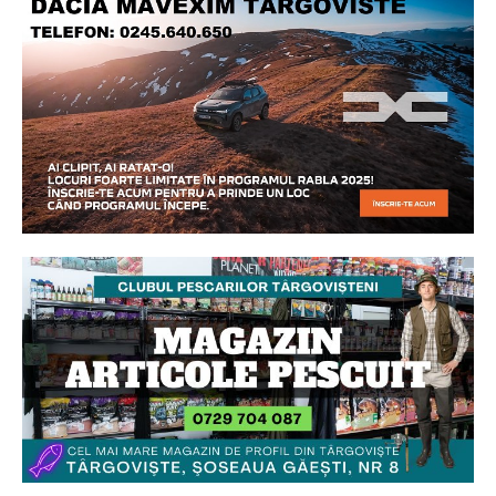
Ionuț Parghel
2
de 2