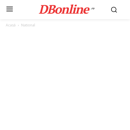
DBonline
.ro
Acasă
National