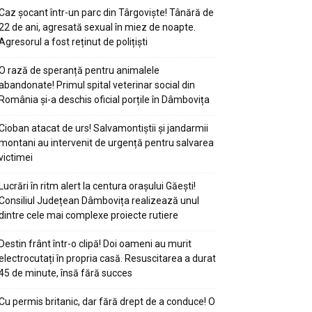
Caz șocant într-un parc din Târgoviște! Tânără de
22 de ani, agresată sexual în miez de noapte.
Agresorul a fost reținut de polițiști
O rază de speranță pentru animalele
abandonate! Primul spital veterinar social din
România și-a deschis oficial porțile în Dâmbovița
Cioban atacat de urs! Salvamontiștii și jandarmii
montani au intervenit de urgență pentru salvarea
victimei
Lucrări în ritm alert la centura orașului Găești!
Consiliul Județean Dâmbovița realizează unul
dintre cele mai complexe proiecte rutiere
Destin frânt într-o clipă! Doi oameni au murit
electrocutați în propria casă. Resuscitarea a durat
45 de minute, însă fără succes
Cu permis britanic, dar fără drept de a conduce! O