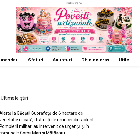
Publicitate
omandari
Sfaturi
Anunturi
Ghid de oras
Utile
Ultimele ştiri
Alertă la Găești! Suprafață de 6 hectare de
vegetație uscată, distrusă de un incendiu violent.
Pompierii militari au intervenit de urgență și în
comunele Corbii Mari și Mătăsaru