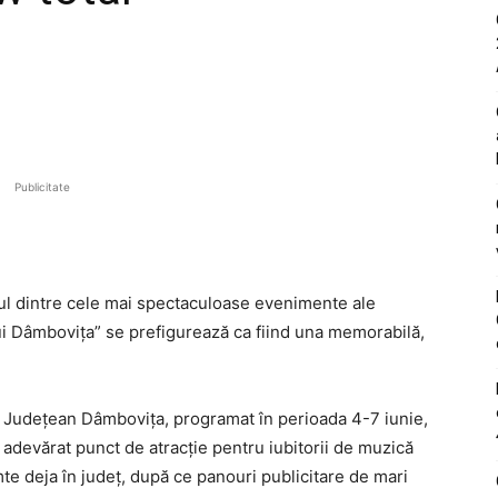
Publicitate
l dintre cele mai spectaculoase evenimente ale
ului Dâmbovița” se prefigurează ca fiind una memorabilă,
ul Județean Dâmbovița, programat în perioada 4-7 iunie,
 adevărat punct de atracție pentru iubitorii de muzică
mte deja în județ, după ce panouri publicitare de mari