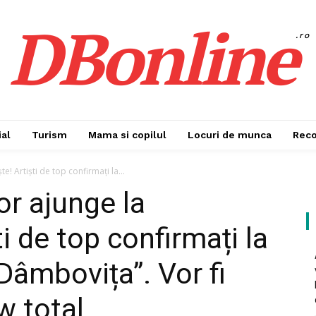
DBonline
.ro
al
Turism
Mama si copilul
Locuri de munca
Rec
e! Artiști de top confirmați la...
or ajunge la
ti de top confirmați la
 Dâmbovița”. Vor fi
w total