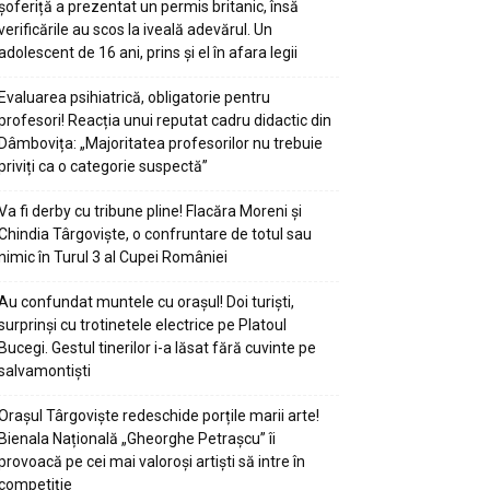
șoferiță a prezentat un permis britanic, însă
verificările au scos la iveală adevărul. Un
adolescent de 16 ani, prins și el în afara legii
Evaluarea psihiatrică, obligatorie pentru
profesori! Reacția unui reputat cadru didactic din
Dâmbovița: „Majoritatea profesorilor nu trebuie
priviți ca o categorie suspectă”
Va fi derby cu tribune pline! Flacăra Moreni și
Chindia Târgoviște, o confruntare de totul sau
nimic în Turul 3 al Cupei României
Au confundat muntele cu orașul! Doi turiști,
surprinși cu trotinetele electrice pe Platoul
Bucegi. Gestul tinerilor i-a lăsat fără cuvinte pe
salvamontiști
Orașul Târgoviște redeschide porțile marii arte!
Bienala Națională „Gheorghe Petrașcu” îi
provoacă pe cei mai valoroși artiști să intre în
competiție