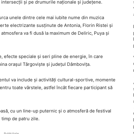
intersecții și pe drumurile naționale și județene.
urca unele dintre cele mai iubite nume din muzica
te electrizante susținute de Antonia, Florin Ristei și
e, atmosfera va fi dusă la maximum de Deliric, Puya și
 efecte speciale și seri pline de energie, în care
mina orașul Târgoviște și județul Dâmbovița.
tul va include și activități cultural-sportive, momente
ntru toate vârstele, astfel încât fiecare participant să
asă, cu un line-up puternic și o atmosferă de festival
 timp de patru zile.
Publicitate