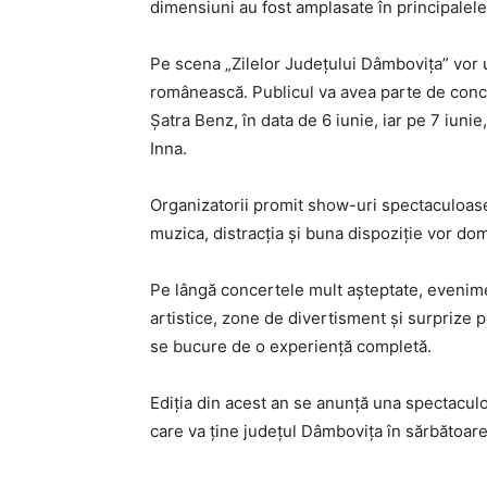
dimensiuni au fost amplasate în principalele 
Pe scena „Zilelor Județului Dâmbovița” vor 
românească. Publicul va avea parte de concer
Șatra Benz, în data de 6 iunie, iar pe 7 iuni
Inna.
Organizatorii promit show-uri spectaculoase,
muzica, distracția și buna dispoziție vor do
Pe lângă concertele mult așteptate, evenimen
artistice, zone de divertisment și surprize pe
se bucure de o experiență completă.
Ediția din acest an se anunță una spectaculo
care va ține județul Dâmbovița în sărbătoare