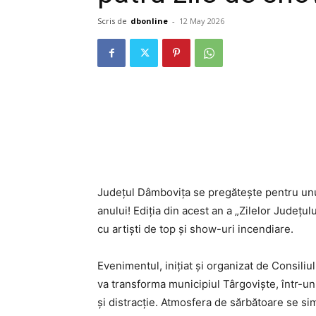
Scris de
dbonline
-
12 May 2026
Județul Dâmbovița se pregătește pentru unu
anului! Ediția din acest an a „Zilelor Județ
cu artiști de top și show-uri incendiare.
Evenimentul, inițiat și organizat de Consili
va transforma municipiul Târgoviște, într-un
și distracție. Atmosfera de sărbătoare se si