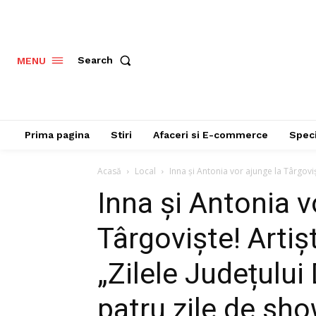
Search
MENU
Prima pagina
Stiri
Afaceri si E-commerce
Speci
Acasă
Local
Inna și Antonia vor ajunge la Târgovișt
Inna și Antonia v
Târgoviște! Artiș
„Zilele Județului
patru zile de sho