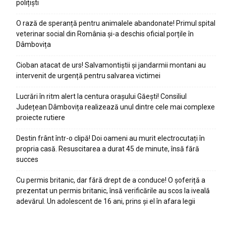
polițiști
O rază de speranță pentru animalele abandonate! Primul spital
veterinar social din România și-a deschis oficial porțile în
Dâmbovița
Cioban atacat de urs! Salvamontiștii și jandarmii montani au
intervenit de urgență pentru salvarea victimei
Lucrări în ritm alert la centura orașului Găești! Consiliul
Județean Dâmbovița realizează unul dintre cele mai complexe
proiecte rutiere
Destin frânt într-o clipă! Doi oameni au murit electrocutați în
propria casă. Resuscitarea a durat 45 de minute, însă fără
succes
Cu permis britanic, dar fără drept de a conduce! O șoferiță a
prezentat un permis britanic, însă verificările au scos la iveală
adevărul. Un adolescent de 16 ani, prins și el în afara legii