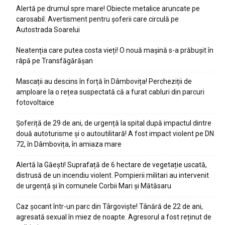
Alertă pe drumul spre mare! Obiecte metalice aruncate pe
carosabil. Avertisment pentru șoferii care circulă pe
Autostrada Soarelui
Neatenția care putea costa vieți! O nouă mașină s-a prăbușit în
râpă pe Transfăgărășan
Mascații au descins în forță în Dâmbovița! Percheziții de
amploare la o rețea suspectată că a furat cabluri din parcuri
fotovoltaice
Șoferiță de 29 de ani, de urgență la spital după impactul dintre
două autoturisme și o autoutilitară! A fost impact violent pe DN
72, în Dâmbovița, în amiaza mare
Alertă la Găești! Suprafață de 6 hectare de vegetație uscată,
distrusă de un incendiu violent. Pompierii militari au intervenit
de urgență și în comunele Corbii Mari și Mătăsaru
Caz șocant într-un parc din Târgoviște! Tânără de 22 de ani,
agresată sexual în miez de noapte. Agresorul a fost reținut de