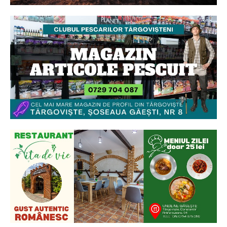
Ionuț Parghel
2
de 2