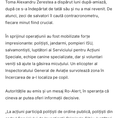
Toma Alexandru Zerestea a dispărut luni după-amiază,
după ce s-a îndepărtat de tatăl său și nu a mai revenit. De
atunci, zeci de salvatori îl caută contracronometru,
fiecare minut fiind crucial.
În sprijinul operațiunii au fost mobilizate forțe
impresionante: polițiști, jandarmi, pompieri ISU,
salvamontiști, luptători ai Serviciului pentru Acțiuni
Speciale, echipe canine specializate, dar și voluntari
veniți să ajute la găsirea micuțului. Un elicopter al
Inspectoratului General de Aviație survolează zona în
încercarea de a-l localiza pe copil.
Autoritățile au emis și un mesaj Ro-Alert, în speranța că
cineva ar putea oferi informații decisive.
„La acțiuni participă polițiști de ordine publică, polițiști din