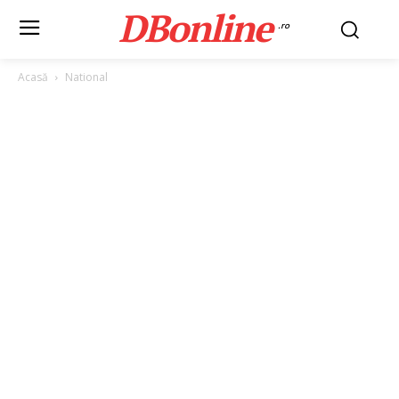
DBonline
.ro
Acasă
National