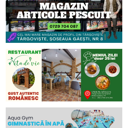
Ionuț Parghel
2
de 2