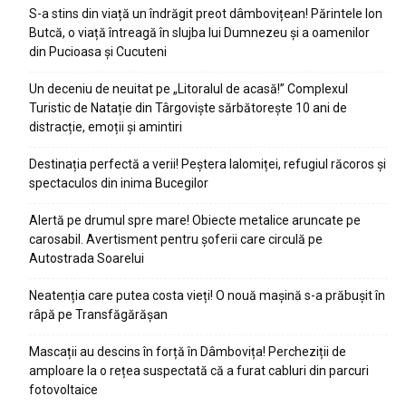
S-a stins din viață un îndrăgit preot dâmbovițean! Părintele Ion
Butcă, o viață întreagă în slujba lui Dumnezeu și a oamenilor
din Pucioasa și Cucuteni
Un deceniu de neuitat pe „Litoralul de acasă!” Complexul
Turistic de Natație din Târgoviște sărbătorește 10 ani de
distracție, emoții și amintiri
Destinația perfectă a verii! Peștera Ialomiței, refugiul răcoros și
spectaculos din inima Bucegilor
Alertă pe drumul spre mare! Obiecte metalice aruncate pe
carosabil. Avertisment pentru șoferii care circulă pe
Autostrada Soarelui
Neatenția care putea costa vieți! O nouă mașină s-a prăbușit în
râpă pe Transfăgărășan
Mascații au descins în forță în Dâmbovița! Percheziții de
amploare la o rețea suspectată că a furat cabluri din parcuri
fotovoltaice