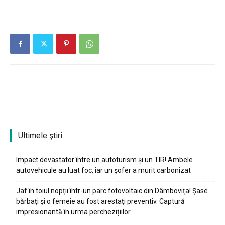
Ultimele ştiri
Impact devastator între un autoturism și un TIR! Ambele
autovehicule au luat foc, iar un șofer a murit carbonizat
Jaf în toiul nopții într-un parc fotovoltaic din Dâmbovița! Șase
bărbați și o femeie au fost arestați preventiv. Captură
impresionantă în urma perchezițiilor