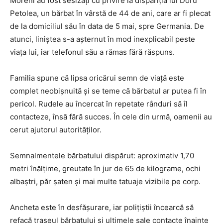
Moreni au fost sesizați cu privire la dispariția lui Doru
Petolea, un bărbat în vârstă de 44 de ani, care ar fi plecat
de la domiciliul său în data de 5 mai, spre Germania. De
atunci, liniștea s-a așternut în mod inexplicabil peste
viața lui, iar telefonul său a rămas fără răspuns.
Familia spune că lipsa oricărui semn de viață este
complet neobișnuită și se teme că bărbatul ar putea fi în
pericol. Rudele au încercat în repetate rânduri să îl
contacteze, însă fără succes. În cele din urmă, oamenii au
cerut ajutorul autorităților.
Semnalmentele bărbatului dispărut: aproximativ 1,70
metri înălțime, greutate în jur de 65 de kilograme, ochi
albaștri, păr șaten și mai multe tatuaje vizibile pe corp.
Ancheta este în desfășurare, iar polițiștii încearcă să
refacă traseul bărbatului și ultimele sale contacte înainte