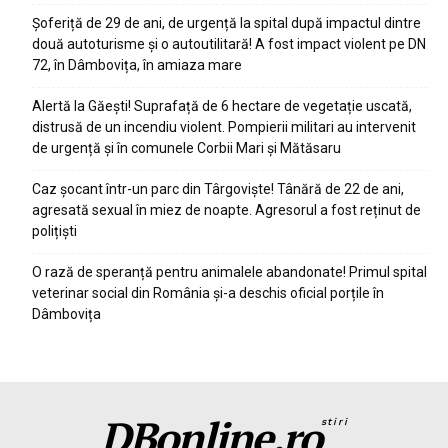
Șoferiță de 29 de ani, de urgență la spital după impactul dintre
două autoturisme și o autoutilitară! A fost impact violent pe DN
72, în Dâmbovița, în amiaza mare
Alertă la Găești! Suprafață de 6 hectare de vegetație uscată,
distrusă de un incendiu violent. Pompierii militari au intervenit
de urgență și în comunele Corbii Mari și Mătăsaru
Caz șocant într-un parc din Târgoviște! Tânără de 22 de ani,
agresată sexual în miez de noapte. Agresorul a fost reținut de
polițiști
O rază de speranță pentru animalele abandonate! Primul spital
veterinar social din România și-a deschis oficial porțile în
Dâmbovița
DBonline.ro
stiri