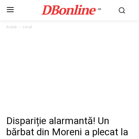
DBonline
.ro
Acasă
Local
Dispariție alarmantă! Un
bărbat din Moreni a plecat la