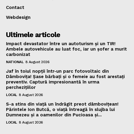
Contact
Webdesign
Ultimele articole
Impact devastator între un autoturism și un TIR!
Ambele autovehicule au luat foc, iar un șofer a murit
carbonizat
NATIONAL
8 August 2026
Jaf în toiul nopții într-un parc fotovoltaic din
Dâmbovița! Șase bărbați și o femeie au fost arestați
preventiv. Captură impresionantă în urma
perchezițiilor
LOCAL
8 August 2026
S-a stins din viață un îndrăgit preot dâmbovițean!
Părintele Ion Butcă, o viață întreagă în slujba lui
Dumnezeu și a oamenilor din Pucioasa și...
LOCAL
8 August 2026