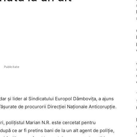
Publicitate
r și lider al Sindicatului
Europol
Dâmbovița, a ajuns
fășurate de procurorii
Direcției Naționale Anticorupție
.
ri, polițistul Marian N.R. este cercetat pentru
 după ce ar fi pretins bani de la un alt agent de poliție,