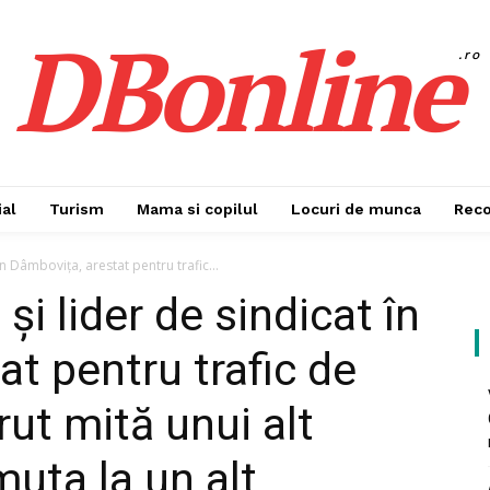
DBonline
.ro
al
Turism
Mama si copilul
Locuri de munca
Rec
 în Dâmbovița, arestat pentru trafic...
 și lider de sindicat în
t pentru trafic de
erut mită unui alt
muta la un alt