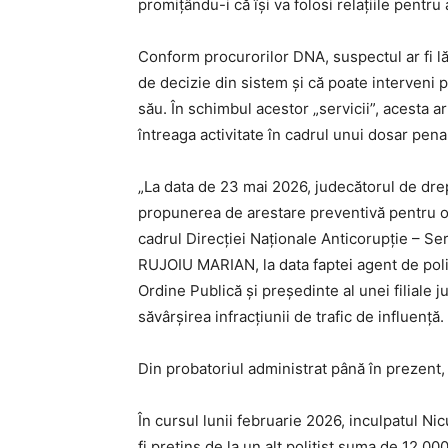
promițându-i că își va folosi relațiile pentru a
Conform procurorilor DNA, suspectul ar fi lă
de decizie din sistem și că poate interveni 
său. În schimbul acestor „servicii”, acesta a
întreaga activitate în cadrul unui dosar pen
„La data de 23 mai 2026, judecătorul de drept
propunerea de arestare preventivă pentru o 
cadrul Direcției Naționale Anticorupție – Ser
RUJOIU MARIAN, la data faptei agent de poliț
Ordine Publică și președinte al unei filiale j
săvârșirea infracțiunii de trafic de influență.
Din probatoriul administrat până în prezent,
În cursul lunii februarie 2026, inculpatul Nic
fi pretins de la un alt polițist suma de 12.00