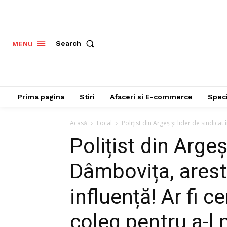
Search
MENU
Prima pagina
Stiri
Afaceri si E-commerce
Speci
Acasă
Local
Polițist din Argeș și lider de sindicat
Polițist din Argeș
Dâmbovița, aresta
influență! Ar fi c
coleg pentru a-l 