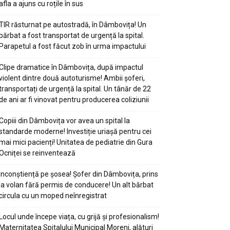
afla a ajuns cu roțile în sus
TIR răsturnat pe autostradă, în Dâmbovița! Un
bărbat a fost transportat de urgență la spital.
Parapetul a fost făcut zob în urma impactului
Clipe dramatice în Dâmbovița, după impactul
violent dintre două autoturisme! Ambii șoferi,
transportați de urgență la spital. Un tânăr de 22
de ani ar fi vinovat pentru producerea coliziunii
Copiii din Dâmbovița vor avea un spital la
standarde moderne! Investiție uriașă pentru cei
mai mici pacienți! Unitatea de pediatrie din Gura
Ocniței se reinventează
Inconștiență pe șosea! Șofer din Dâmbovița, prins
la volan fără permis de conducere! Un alt bărbat
circula cu un moped neînregistrat
Locul unde începe viața, cu grijă și profesionalism!
Maternitatea Spitalului Municipal Moreni, alături