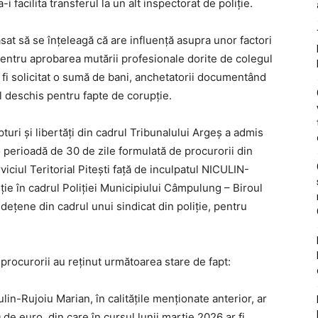
-i facilita transferul la un alt inspectorat de poliție.
sat să se înțeleagă că are influență asupra unor factori
pentru aprobarea mutării profesionale dorite de colegul
r fi solicitat o sumă de bani, anchetatorii documentând
al deschis pentru fapte de corupție.
uri și libertăți din cadrul Tribunalului Argeș a admis
perioadă de 30 de zile formulată de procurorii din
viciul Teritorial Pitești față de inculpatul NICULIN-
ie în cadrul Poliției Municipiului Câmpulung – Biroul
udețene din cadrul unui sindicat din poliție, pentru
 procurorii au reținut următoarea stare de fapt:
ulin-Rujoiu Marian, în calitățile menționate anterior, ar
0 de euro, din care în cursul lunii martie 2026 ar fi