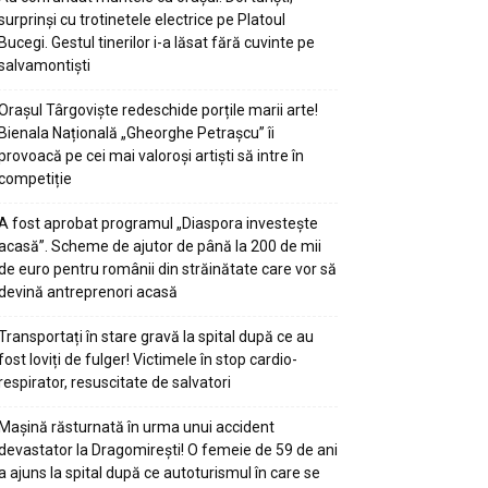
surprinși cu trotinetele electrice pe Platoul
Bucegi. Gestul tinerilor i-a lăsat fără cuvinte pe
salvamontiști
Orașul Târgoviște redeschide porțile marii arte!
Bienala Națională „Gheorghe Petrașcu” îi
provoacă pe cei mai valoroși artiști să intre în
competiție
A fost aprobat programul „Diaspora investește
acasă”. Scheme de ajutor de până la 200 de mii
de euro pentru românii din străinătate care vor să
devină antreprenori acasă
Transportați în stare gravă la spital după ce au
fost loviți de fulger! Victimele în stop cardio-
respirator, resuscitate de salvatori
Mașină răsturnată în urma unui accident
devastator la Dragomirești! O femeie de 59 de ani
a ajuns la spital după ce autoturismul în care se