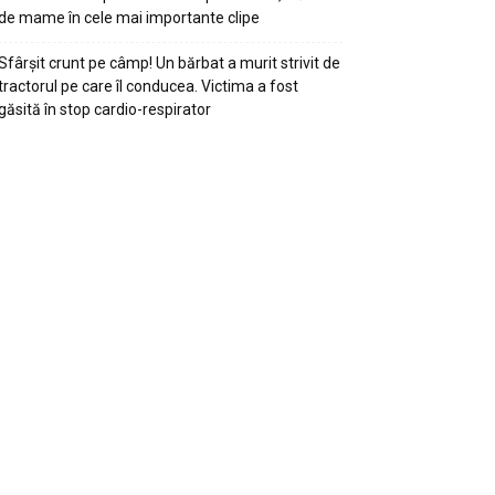
de mame în cele mai importante clipe
Sfârșit crunt pe câmp! Un bărbat a murit strivit de
tractorul pe care îl conducea. Victima a fost
găsită în stop cardio-respirator