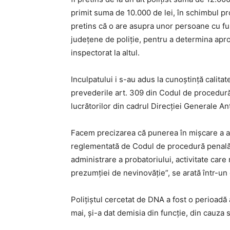
primit suma de 10.000 de lei, în schimbul prom
pretins că o are asupra unor persoane cu fu
județene de poliție, pentru a determina aprob
inspectorat la altul.
Inculpatului i s-au adus la cunoștință calita
prevederile art. 309 din Codul de procedură 
lucrătorilor din cadrul Direcției Generale An
Facem precizarea că punerea în mișcare a ac
reglementată de Codul de procedură penală
administrare a probatoriului, activitate care n
prezumției de nevinovăție”, se arată într-
Polițiștul cercetat de DNA a fost o perioadă a
mai, și-a dat demisia din funcție, din cauza 