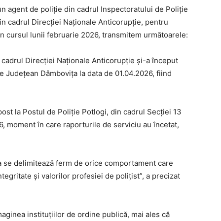
un agent de poliție din cadrul Inspectoratului de Poliție
n cadrul Direcției Naționale Anticorupție, pentru
ă în cursul lunii februarie 2026, transmitem următoarele:
 cadrul Direcției Naționale Anticorupție și-a început
ție Județean Dâmbovița la data de 01.04.2026, fiind
ost la Postul de Poliție Potlogi, din cadrul Secției 13
6, moment în care raporturile de serviciu au încetat,
a se delimitează ferm de orice comportament care
egritate și valorilor profesiei de polițist”, a precizat
aginea instituțiilor de ordine publică, mai ales că