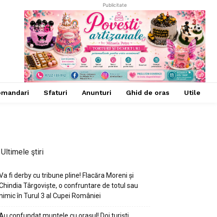
Publicitate
omandari
Sfaturi
Anunturi
Ghid de oras
Utile
Ultimele ştiri
Va fi derby cu tribune pline! Flacăra Moreni și
Chindia Târgoviște, o confruntare de totul sau
nimic în Turul 3 al Cupei României
Au confundat muntele cu orașul! Doi turiști,