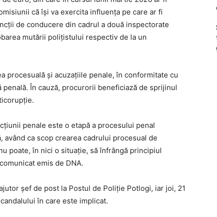
isiunii că își va exercita influența pe care ar fi
ncții de conducere din cadrul a două inspectorate
area mutării polițistului respectiv de la un
tea procesuală și acuzațiile penale, în conformitate cu
penală. În cauză, procurorii beneficiază de sprijinul
ticorupție.
țiunii penale este o etapă a procesului penal
, având ca scop crearea cadrului procesual de
u poate, în nici o situație, să înfrângă principiul
un comunicat emis de DNA.
jutor șef de post la Postul de Poliție Potlogi, iar joi, 21
scandalului în care este implicat.