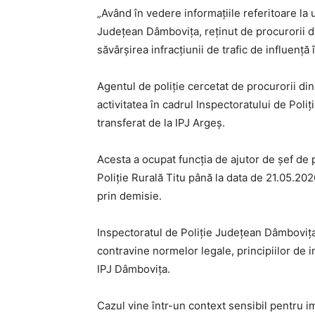
„Având în vedere informațiile referitoare la 
Județean Dâmbovița, reținut de procurorii di
săvârșirea infracțiunii de trafic de influenț
Agentul de poliție cercetat de procurorii din
activitatea în cadrul Inspectoratului de Poli
transferat de la IPJ Argeș.
Acesta a ocupat funcția de ajutor de șef de p
Poliție Rurală Titu până la data de 21.05.202
prin demisie.
Inspectoratul de Poliție Județean Dâmboviț
contravine normelor legale, principiilor de int
IPJ Dâmbovița.
Cazul vine într-un context sensibil pentru im