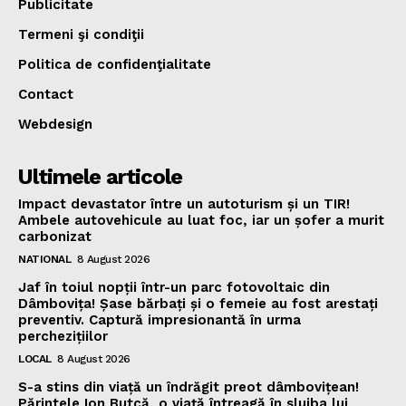
Publicitate
Termeni şi condiţii
Politica de confidenţialitate
Contact
Webdesign
Ultimele articole
Impact devastator între un autoturism și un TIR!
Ambele autovehicule au luat foc, iar un șofer a murit
carbonizat
NATIONAL
8 August 2026
Jaf în toiul nopții într-un parc fotovoltaic din
Dâmbovița! Șase bărbați și o femeie au fost arestați
preventiv. Captură impresionantă în urma
perchezițiilor
LOCAL
8 August 2026
S-a stins din viață un îndrăgit preot dâmbovițean!
Părintele Ion Butcă, o viață întreagă în slujba lui