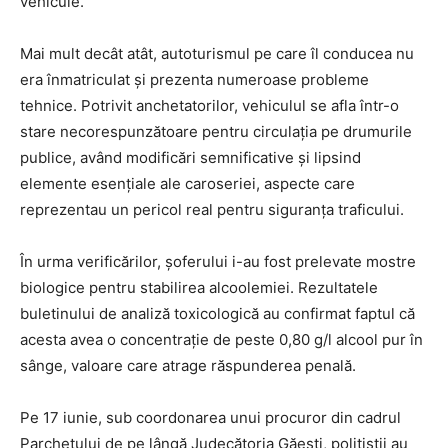
vehicule.
Mai mult decât atât, autoturismul pe care îl conducea nu
era înmatriculat și prezenta numeroase probleme
tehnice. Potrivit anchetatorilor, vehiculul se afla într-o
stare necorespunzătoare pentru circulația pe drumurile
publice, având modificări semnificative și lipsind
elemente esențiale ale caroseriei, aspecte care
reprezentau un pericol real pentru siguranța traficului.
În urma verificărilor, șoferului i-au fost prelevate mostre
biologice pentru stabilirea alcoolemiei. Rezultatele
buletinului de analiză toxicologică au confirmat faptul că
acesta avea o concentrație de peste 0,80 g/l alcool pur în
sânge, valoare care atrage răspunderea penală.
Pe 17 iunie, sub coordonarea unui procuror din cadrul
Parchetului de pe lângă Judecătoria Găești, polițiștii au