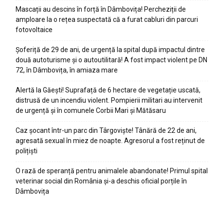
Mascații au descins în forță în Dâmbovița! Percheziții de
amploare la o rețea suspectată că a furat cabluri din parcuri
fotovoltaice
Șoferiță de 29 de ani, de urgență la spital după impactul dintre
două autoturisme și o autoutilitară! A fost impact violent pe DN
72, în Dâmbovița, în amiaza mare
Alertă la Găești! Suprafață de 6 hectare de vegetație uscată,
distrusă de un incendiu violent. Pompierii militari au intervenit
de urgență și în comunele Corbii Mari și Mătăsaru
Caz șocant într-un parc din Târgoviște! Tânără de 22 de ani,
agresată sexual în miez de noapte. Agresorul a fost reținut de
polițiști
O rază de speranță pentru animalele abandonate! Primul spital
veterinar social din România și-a deschis oficial porțile în
Dâmbovița