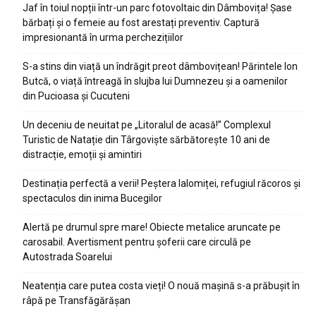
Jaf în toiul nopții într-un parc fotovoltaic din Dâmbovița! Șase
bărbați și o femeie au fost arestați preventiv. Captură
impresionantă în urma perchezițiilor
S-a stins din viață un îndrăgit preot dâmbovițean! Părintele Ion
Butcă, o viață întreagă în slujba lui Dumnezeu și a oamenilor
din Pucioasa și Cucuteni
Un deceniu de neuitat pe „Litoralul de acasă!” Complexul
Turistic de Natație din Târgoviște sărbătorește 10 ani de
distracție, emoții și amintiri
Destinația perfectă a verii! Peștera Ialomiței, refugiul răcoros și
spectaculos din inima Bucegilor
Alertă pe drumul spre mare! Obiecte metalice aruncate pe
carosabil. Avertisment pentru șoferii care circulă pe
Autostrada Soarelui
Neatenția care putea costa vieți! O nouă mașină s-a prăbușit în
râpă pe Transfăgărășan