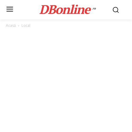
DBonline
.ro
Acasă
Local