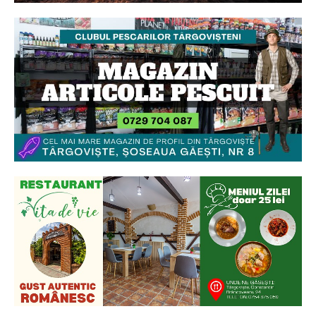
Ionuț Parghel
2
de 2