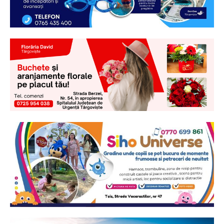
Ionuț Parghel
2
de 2