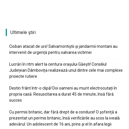
Ultimele ştiri
Cioban atacat de urs! Salvamontiștii și jandarmii montani au
intervenit de urgență pentru salvarea victimei
Lucrări în ritm alert la centura orașului Găești! Consiliul
Județean Dâmbovița realizează unul dintre cele mai complexe
proiecte rutiere
Destin frânt într-o clipă! Doi oameni au murit electrocutați în
propria casă. Resuscitarea a durat 45 de minute, însă fără
succes
Cu permis britanic, dar fără drept de a conduce! O șoferiță a
prezentat un permis britanic, însă verificările au scos la iveală
adevărul. Un adolescent de 16 ani, prins și el în afara legii