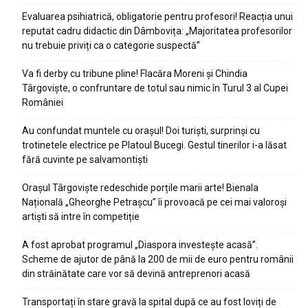
Evaluarea psihiatrică, obligatorie pentru profesori! Reacția unui
reputat cadru didactic din Dâmbovița: „Majoritatea profesorilor
nu trebuie priviți ca o categorie suspectă”
Va fi derby cu tribune pline! Flacăra Moreni și Chindia
Târgoviște, o confruntare de totul sau nimic în Turul 3 al Cupei
României
Au confundat muntele cu orașul! Doi turiști, surprinși cu
trotinetele electrice pe Platoul Bucegi. Gestul tinerilor i-a lăsat
fără cuvinte pe salvamontiști
Orașul Târgoviște redeschide porțile marii arte! Bienala
Națională „Gheorghe Petrașcu” îi provoacă pe cei mai valoroși
artiști să intre în competiție
A fost aprobat programul „Diaspora investește acasă”.
Scheme de ajutor de până la 200 de mii de euro pentru românii
din străinătate care vor să devină antreprenori acasă
Transportați în stare gravă la spital după ce au fost loviți de