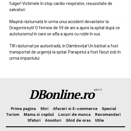
fulger! Victimele în stop cardio-respirator, resuscitate de
salvatori
Mașină răsturnată în urma unui accident devastator la
Dragomirești! O femeie de 59 de ani a ajuns la spital după ce
autoturismul în care se afla a ajuns cu roțile în sus
TIR răsturnat pe autostradă, în Dâmbovița! Un bărbat a fost
transportat de urgență la spital. Parapetul a fost făcut zob în
urma impactului
DBonline.ro
stiri
Prima pagina
Stiri
Afaceri si E-commerce
Special
Turism
Mama si copilul
Locuri de munca
Recomandari
Sfaturi
Anunturi
Ghid de oras
Utile