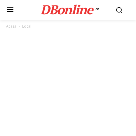
DBonline
.ro
Acasă
Local