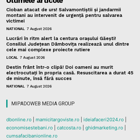
Ultimele articole
Cioban atacat de urs! Salvamontiștii și jandarmii
montani au intervenit de urgență pentru salvarea
victimei
NATIONAL
7 August 2026
Lucrări în ritm alert la centura orașului Găești!
Consiliul Județean Dâmbovița realizează unul dintre
cele mai complexe proiecte rutiere
LOCAL
7 August 2026
Destin frânt într-o clipă! Doi oameni au murit
electrocutați în propria casă. Resuscitarea a durat 45
de minute, însă fără succes
NATIONAL
7 August 2026
MIPADOWEB MEDIA GROUP
dbonline.ro
|
mamicitargoviste.ro
|
ideiafaceri2024.ro
|
economisestebani.ro
|
catcosta.ro
|
ghidmarketing.ro
|
cumsafacibanionline.ro