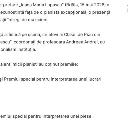
terpretare „Ioana Maria Lupașcu” (Brăila, 15 mai 2026) a
 recunoștință față de o pianistă excepțională, o prezență
ații întregi de muzicieni.
ă artistică pe scenă, iar elevi ai Clasei de Pian din
rescu”, coordonați de profesoara Andreea Andrei, au
ionalism instituția.
lent, micii pianiști au obținut premiile:
și Premiul special pentru interpretarea unei lucrări
Premiul special pentru interpretarea unei piese