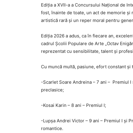
Ediția a XVII-a a Concursului Național de In
fost, înainte de toate, un act de memorie și
artistică rară și un reper moral pentru gener
Ediția 2026 a adus, ca în fiecare an, excelenț
cadrul Școlii Populare de Arte „Octav Enigă
reprezentat cu sensibilitate, talent și profes
Cu muncă multă, pasiune, efort constant și ta
-Scarlet Soare Andreina – 7 ani – Premiul I 
preclasice;
-Kosai Karin – 8 ani – Premiul I;
-Lupșa Andrei Victor – 9 ani – Premiul I și 
romantice.