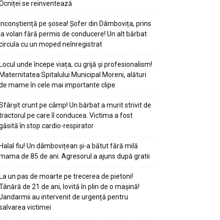
Ocniței se reinventează
Inconștiență pe șosea! Șofer din Dâmbovița, prins
la volan fără permis de conducere! Un alt bărbat
circula cu un moped neînregistrat
Locul unde începe viața, cu grijă și profesionalism!
Maternitatea Spitalului Municipal Moreni, alături
de mame în cele mai importante clipe
Sfârșit crunt pe câmp! Un bărbat a murit strivit de
tractorul pe care îl conducea. Victima a fost
găsită în stop cardio-respirator
Halal fiu! Un dâmbovițean și-a bătut fără milă
mama de 85 de ani. Agresorul a ajuns după gratii
La un pas de moarte pe trecerea de pietoni!
Tânără de 21 de ani, lovită în plin de o mașină!
Jandarmii au intervenit de urgență pentru
salvarea victimei