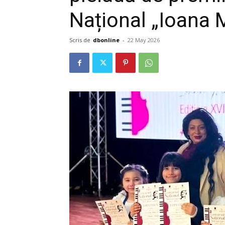
Național „Ioana 
Scris de
dbonline
-
22 May 2026