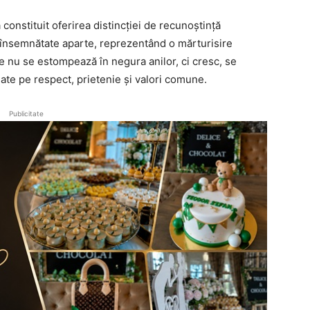
onstituit oferirea distincției de recunoștință
 însemnătate aparte, reprezentând o mărturisire
re nu se estompează în negura anilor, ci cresc, se
iate pe respect, prietenie și valori comune.
Publicitate