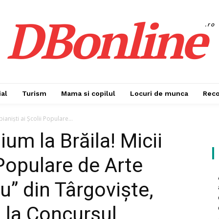
DBonline
.ro
al
Turism
Mama si copilul
Locuri de munca
Rec
ianiști ai Școlii Populare...
ium la Brăila! Micii
 Populare de Arte
u” din Târgoviște,
i la Concursul