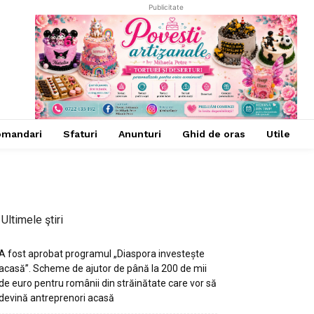
Publicitate
omandari
Sfaturi
Anunturi
Ghid de oras
Utile
Ultimele ştiri
A fost aprobat programul „Diaspora investește
acasă”. Scheme de ajutor de până la 200 de mii
de euro pentru românii din străinătate care vor să
devină antreprenori acasă