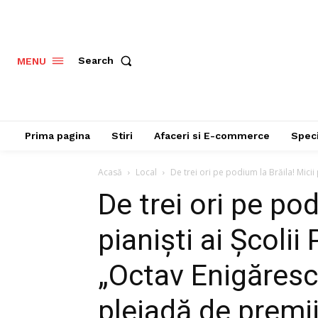
Search
MENU
Prima pagina
Stiri
Afaceri si E-commerce
Speci
Acasă
Local
De trei ori pe podium la Brăila! Micii p
De trei ori pe pod
pianiști ai Școlii
„Octav Enigăresc
pleiadă de premi