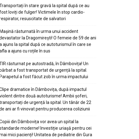
Transportați în stare gravă la spital după ce au
fost loviți de fulger! Victimele în stop cardio-
respirator, resuscitate de salvatori
Mașină răsturnată în urma unui accident
devastator la Dragomirești! O femeie de 59 de ani
a ajuns la spital după ce autoturismul în care se
afla a ajuns cu roțile în sus
TIR răsturnat pe autostradă, în Dâmbovița! Un
bărbat a fost transportat de urgență la spital.
Parapetul a fost făcut zob în urma impactului
Clipe dramatice în Dâmbovița, după impactul
violent dintre două autoturisme! Ambii șoferi,
transportați de urgență la spital. Un tânăr de 22
de ani ar fi vinovat pentru producerea coliziunii
Copiii din Dâmbovița vor avea un spital la
standarde moderne! Investiție uriașă pentru cei
mai mici pacienți! Unitatea de pediatrie din Gura