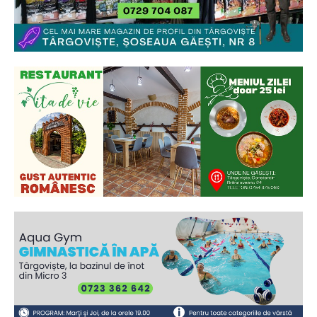
Ionuț Parghel
2
de 2