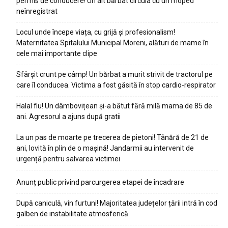
permis de conducere! Un alt bărbat circula cu un moped
neînregistrat
Locul unde începe viața, cu grijă și profesionalism!
Maternitatea Spitalului Municipal Moreni, alături de mame în
cele mai importante clipe
Sfârșit crunt pe câmp! Un bărbat a murit strivit de tractorul pe
care îl conducea. Victima a fost găsită în stop cardio-respirator
Halal fiu! Un dâmbovițean și-a bătut fără milă mama de 85 de
ani. Agresorul a ajuns după gratii
La un pas de moarte pe trecerea de pietoni! Tânără de 21 de
ani, lovită în plin de o mașină! Jandarmii au intervenit de
urgență pentru salvarea victimei
Anunț public privind parcurgerea etapei de încadrare
După caniculă, vin furtuni! Majoritatea județelor țării intră în cod
galben de instabilitate atmosferică