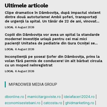
Ultimele articole
Clipe dramatice în Dâmbovița, după impactul violent
dintre două autoturisme! Ambii șoferi, transportați
de urgență la spital. Un tânăr de 22 de ani, vinovat...
LOCAL
6 August 2026
Copiii din Dâmbovița vor avea un spital la standarde
moderne! Investiție uriașă pentru cei mai mici
pacienți! Unitatea de pediatrie din Gura Ocniței se...
LOCAL
6 August 2026
Inconștiență pe șosea! Șofer din Dâmbovița, prins la
volan fără permis de conducere! Un alt bărbat circula
cu un moped neînregistrat
LOCAL
6 August 2026
MIPADOWEB MEDIA GROUP
dbonline.ro
|
mamicitargoviste.ro
|
ideiafaceri2024.ro
|
economisestebani.ro
|
catcosta.ro
|
ghidmarketing.ro
|