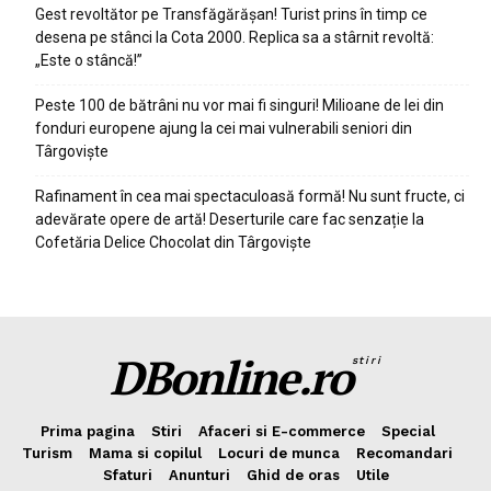
Gest revoltător pe Transfăgărășan! Turist prins în timp ce
desena pe stânci la Cota 2000. Replica sa a stârnit revoltă:
„Este o stâncă!”
Peste 100 de bătrâni nu vor mai fi singuri! Milioane de lei din
fonduri europene ajung la cei mai vulnerabili seniori din
Târgoviște
Rafinament în cea mai spectaculoasă formă! Nu sunt fructe, ci
adevărate opere de artă! Deserturile care fac senzație la
Cofetăria Delice Chocolat din Târgoviște
DBonline.ro
stiri
Prima pagina
Stiri
Afaceri si E-commerce
Special
Turism
Mama si copilul
Locuri de munca
Recomandari
Sfaturi
Anunturi
Ghid de oras
Utile