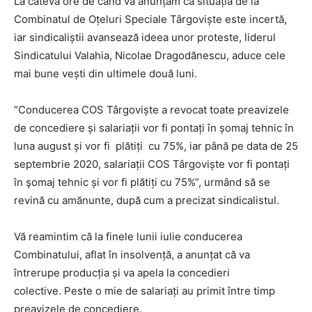
La câteva ore de când vă anunțam că situația de la
Combinatul de Oțeluri Speciale Târgoviște este incertă,
iar sindicaliștii avansează ideea unor proteste, liderul
Sindicatului Valahia, Nicolae Dragodănescu, aduce cele
mai bune vești din ultimele două luni.
”Conducerea COS Târgoviște a revocat toate preavizele
de concediere și salariații vor fi pontați în șomaj tehnic în
luna august și vor fi plătiți cu 75%, iar până pe data de 25
septembrie 2020, salariații COS Târgoviște vor fi pontați
în şomaj tehnic și vor fi plătiți cu 75%”, urmând să se
revină cu amănunte, după cum a precizat sindicalistul.
Vă reamintim că la finele lunii iulie conducerea
Combinatului, aflat în insolvență, a anunțat că va
întrerupe producția și va apela la concedieri
colective. Peste o mie de salariați au primit între timp
preavizele de concediere.