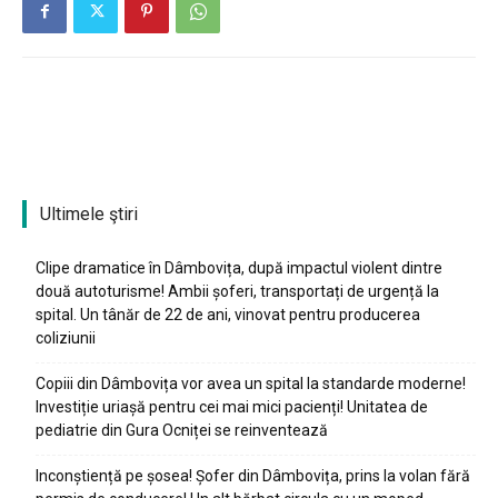
Ultimele ştiri
Clipe dramatice în Dâmbovița, după impactul violent dintre
două autoturisme! Ambii șoferi, transportați de urgență la
spital. Un tânăr de 22 de ani, vinovat pentru producerea
coliziunii
Copiii din Dâmbovița vor avea un spital la standarde moderne!
Investiție uriașă pentru cei mai mici pacienți! Unitatea de
pediatrie din Gura Ocniței se reinventează
Inconștiență pe șosea! Șofer din Dâmbovița, prins la volan fără