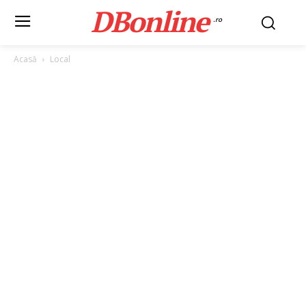
DBonline
.ro
Acasă
Local