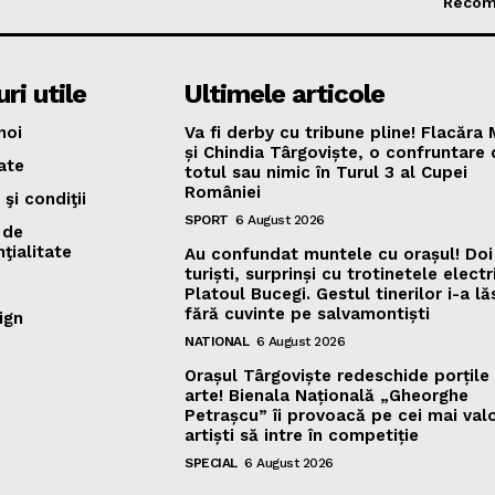
Recom
ri utile
Ultimele articole
noi
Va fi derby cu tribune pline! Flacăra
și Chindia Târgoviște, o confruntare
ate
totul sau nimic în Turul 3 al Cupei
României
şi condiţii
SPORT
6 August 2026
 de
ţialitate
Au confundat muntele cu orașul! Doi
turiști, surprinși cu trotinetele elect
Platoul Bucegi. Gestul tinerilor i-a lă
fără cuvinte pe salvamontiști
ign
NATIONAL
6 August 2026
Orașul Târgoviște redeschide porțile 
arte! Bienala Națională „Gheorghe
Petrașcu” îi provoacă pe cei mai val
artiști să intre în competiție
SPECIAL
6 August 2026