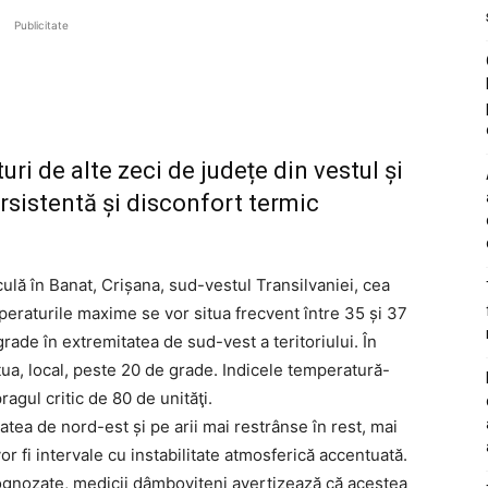
Publicitate
uri de alte zeci de județe din vestul și
ersistentă și disconfort termic
ulă în Banat, Crișana, sud-vestul Transilvaniei, cea
peraturile maxime se vor situa frecvent între 35 și 37
grade în extremitatea de sud-vest a teritoriului. În
ua, local, peste 20 de grade. Indicele temperatură-
agul critic de 80 de unităţi.
tea de nord-est și pe arii mai restrânse în rest, mai
vor fi intervale cu instabilitate atmosferică accentuată.
rognozate, medicii dâmbovițeni avertizează că acestea