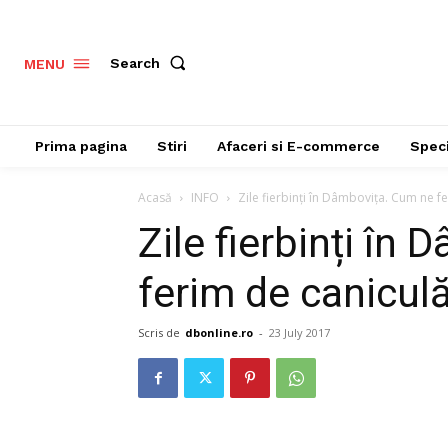
Search
MENU
Prima pagina
Stiri
Afaceri si E-commerce
Speci
Acasă
INFO
Zile fierbinți în Dâmbovița. Cum ne f
Zile fierbinți în
ferim de canicul
Scris de
dbonline.ro
-
23 July 2017