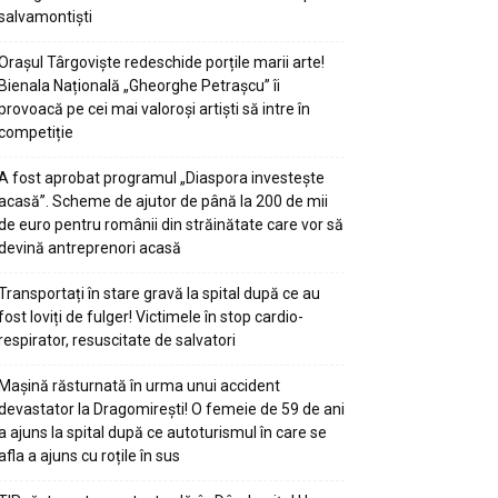
salvamontiști
Orașul Târgoviște redeschide porțile marii arte!
Bienala Națională „Gheorghe Petrașcu” îi
provoacă pe cei mai valoroși artiști să intre în
competiție
A fost aprobat programul „Diaspora investește
acasă”. Scheme de ajutor de până la 200 de mii
de euro pentru românii din străinătate care vor să
devină antreprenori acasă
Transportați în stare gravă la spital după ce au
fost loviți de fulger! Victimele în stop cardio-
respirator, resuscitate de salvatori
Mașină răsturnată în urma unui accident
devastator la Dragomirești! O femeie de 59 de ani
a ajuns la spital după ce autoturismul în care se
afla a ajuns cu roțile în sus