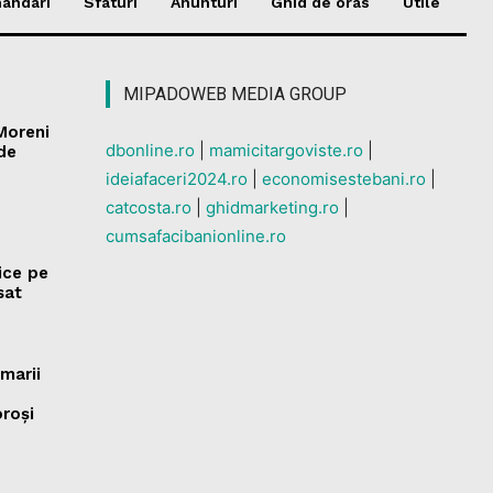
andari
Sfaturi
Anunturi
Ghid de oras
Utile
MIPADOWEB MEDIA GROUP
 Moreni
dbonline.ro
|
mamicitargoviste.ro
|
 de
ideiafaceri2024.ro
|
economisestebani.ro
|
catcosta.ro
|
ghidmarketing.ro
|
cumsafacibanionline.ro
rice pe
sat
marii
oroși