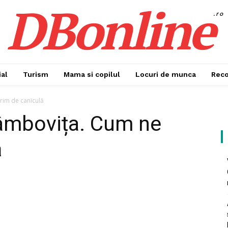
DBonline
.ro
al
Turism
Mama si copilul
Locuri de munca
Rec
erim de caniculă
 Dâmbovița. Cum ne
ă