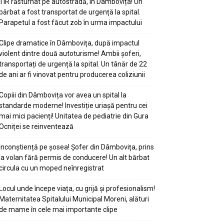
TIR răsturnat pe autostradă, în Dâmbovița! Un
bărbat a fost transportat de urgență la spital.
Parapetul a fost făcut zob în urma impactului
Clipe dramatice în Dâmbovița, după impactul
violent dintre două autoturisme! Ambii șoferi,
transportați de urgență la spital. Un tânăr de 22
de ani ar fi vinovat pentru producerea coliziunii
Copiii din Dâmbovița vor avea un spital la
standarde moderne! Investiție uriașă pentru cei
mai mici pacienți! Unitatea de pediatrie din Gura
Ocniței se reinventează
Inconștiență pe șosea! Șofer din Dâmbovița, prins
la volan fără permis de conducere! Un alt bărbat
circula cu un moped neînregistrat
Locul unde începe viața, cu grijă și profesionalism!
Maternitatea Spitalului Municipal Moreni, alături
de mame în cele mai importante clipe