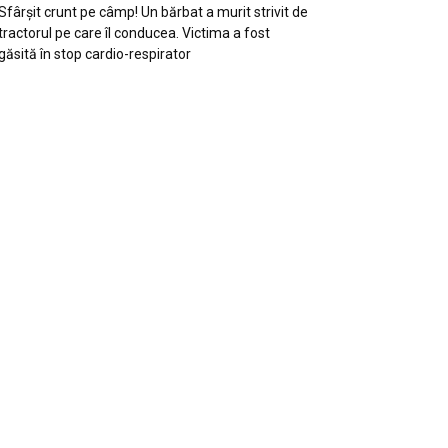
Sfârșit crunt pe câmp! Un bărbat a murit strivit de
tractorul pe care îl conducea. Victima a fost
găsită în stop cardio-respirator
Ionuț Parghel
2
de 2