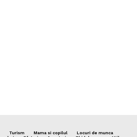
Turism
Mama si copilul
Locuri de munca