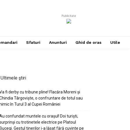
Publicitate
omandari
Sfaturi
Anunturi
Ghid de oras
Utile
Ultimele ştiri
Va fi derby cu tribune pline! Flacăra Moreni și
Chindia Târgoviște, o confruntare de totul sau
nimic în Turul 3 al Cupei României
Au confundat muntele cu orașul! Doi turiști,
surprinși cu trotinetele electrice pe Platoul
Bucegi. Gestul tinerilor i-a lăsat fără cuvinte pe