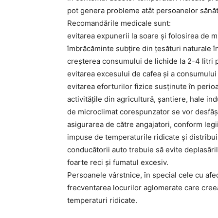
pot genera probleme atât persoanelor sănătoa
Recomandările medicale sunt:
evitarea expunerii la soare și folosirea de m
îmbrăcăminte subțire din țesături naturale în
creșterea consumului de lichide la 2-4 litri p
evitarea excesului de cafea și a consumului 
evitarea eforturilor fizice susținute în peri
activitățile din agricultură, șantiere, hale in
de microclimat corespunzator se vor desfăș
asigurarea de către angajatori, conform legii
impuse de temperaturile ridicate și distribu
conducătorii auto trebuie să evite deplasări
foarte reci și fumatul excesiv.
Persoanele vârstnice, în special cele cu afecț
frecventarea locurilor aglomerate care cree
temperaturi ridicate.