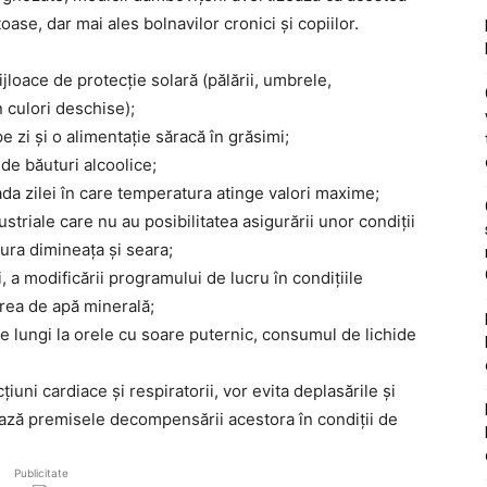
se, dar mai ales bolnavilor cronici și copiilor.
ijloace de protecție solară (pălării, umbrele,
 culori deschise);
e zi și o alimentație săracă în grăsimi;
de băuturi alcoolice;
oada zilei în care temperatura atinge valori maxime;
dustriale care nu au posibilitatea asigurării unor condiții
ura dimineața și seara;
, a modificării programului de lucru în condițiile
irea de apă minerală;
le lungi la orele cu soare puternic, consumul de lichide
iuni cardiace și respiratorii, vor evita deplasările și
ază premisele decompensării acestora în condiții de
Publicitate