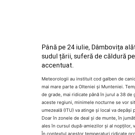
Până pe 24 iulie, Dâmbovița alăt
sudul țării, suferă de căldură p
accentuat.
Meteorologii au instituit cod galben de canic
mai mare parte a Olteniei și Munteniei. Tem
de grade, mai ridicate până în jurul a 38 de 
aceste regiuni, minimele nocturne se vor sit
umezeală (ITU) va atinge și local va depăși pr
Doar în zonele de deal și de munte, în jumăta
ales în cursul după-amiezilor și al nopților, 
În contextul acestor temperaturi ridicate p