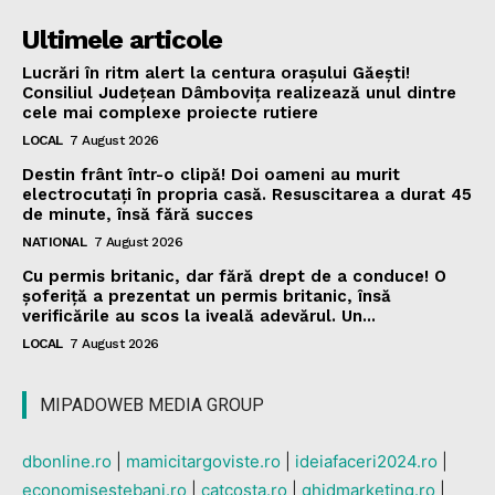
Ultimele articole
Lucrări în ritm alert la centura orașului Găești!
Consiliul Județean Dâmbovița realizează unul dintre
cele mai complexe proiecte rutiere
LOCAL
7 August 2026
Destin frânt într-o clipă! Doi oameni au murit
electrocutați în propria casă. Resuscitarea a durat 45
de minute, însă fără succes
NATIONAL
7 August 2026
Cu permis britanic, dar fără drept de a conduce! O
șoferiță a prezentat un permis britanic, însă
verificările au scos la iveală adevărul. Un...
LOCAL
7 August 2026
MIPADOWEB MEDIA GROUP
dbonline.ro
|
mamicitargoviste.ro
|
ideiafaceri2024.ro
|
economisestebani.ro
|
catcosta.ro
|
ghidmarketing.ro
|