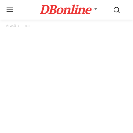
DBonline
.ro
Acasă
Local