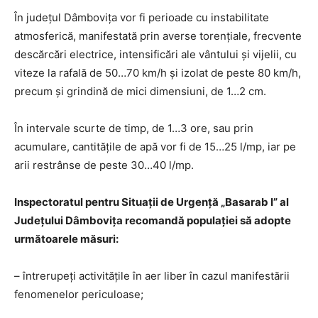
În județul Dâmbovița vor fi perioade cu instabilitate
atmosferică, manifestată prin averse torențiale, frecvente
descărcări electrice, intensificări ale vântului și vijelii, cu
viteze la rafală de 50…70 km/h și izolat de peste 80 km/h,
precum și grindină de mici dimensiuni, de 1…2 cm.
În intervale scurte de timp, de 1…3 ore, sau prin
acumulare, cantitățile de apă vor fi de 15…25 l/mp, iar pe
arii restrânse de peste 30…40 l/mp.
Inspectoratul pentru Situații de Urgență „Basarab I” al
Județului Dâmbovița recomandă populației să adopte
următoarele măsuri:
– întrerupeți activitățile în aer liber în cazul manifestării
fenomenelor periculoase;