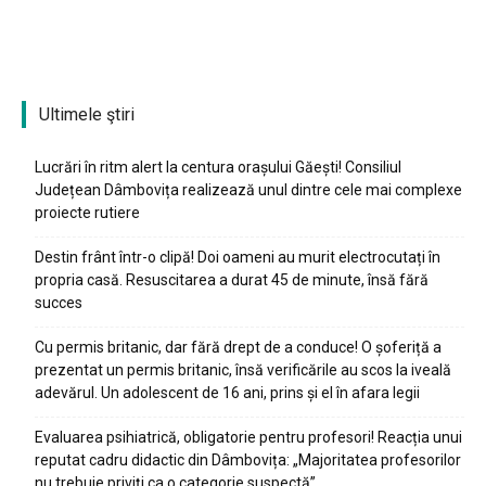
Ultimele ştiri
Lucrări în ritm alert la centura orașului Găești! Consiliul
Județean Dâmbovița realizează unul dintre cele mai complexe
proiecte rutiere
Destin frânt într-o clipă! Doi oameni au murit electrocutați în
propria casă. Resuscitarea a durat 45 de minute, însă fără
succes
Cu permis britanic, dar fără drept de a conduce! O șoferiță a
prezentat un permis britanic, însă verificările au scos la iveală
adevărul. Un adolescent de 16 ani, prins și el în afara legii
Evaluarea psihiatrică, obligatorie pentru profesori! Reacția unui
reputat cadru didactic din Dâmbovița: „Majoritatea profesorilor
nu trebuie priviți ca o categorie suspectă”