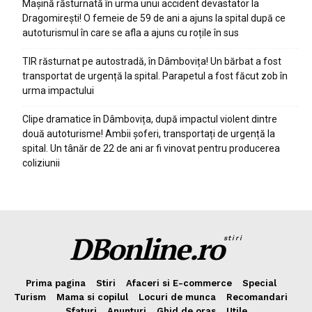
Mașină răsturnată în urma unui accident devastator la
Dragomirești! O femeie de 59 de ani a ajuns la spital după ce
autoturismul în care se afla a ajuns cu roțile în sus
TIR răsturnat pe autostradă, în Dâmbovița! Un bărbat a fost
transportat de urgență la spital. Parapetul a fost făcut zob în
urma impactului
Clipe dramatice în Dâmbovița, după impactul violent dintre
două autoturisme! Ambii șoferi, transportați de urgență la
spital. Un tânăr de 22 de ani ar fi vinovat pentru producerea
coliziunii
DBonline.ro
stiri
Prima pagina
Stiri
Afaceri si E-commerce
Special
Turism
Mama si copilul
Locuri de munca
Recomandari
Sfaturi
Anunturi
Ghid de oras
Utile