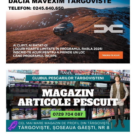
Ionuț Parghel
2
de 2