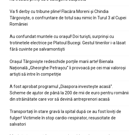
Va fi derby cu tribune pline! Flacăra Moreni și Chindia
Târgoviște, o confruntare de totul sau nimic în Turul 3 al Cupei
României
Au confundat muntele cu orașul! Doi turiști, surprinși cu
trotinetele electrice pe Platoul Bucegi. Gestul tinerilor i-a lăsat
fără cuvinte pe salvamontiști
Orașul Târgoviște redeschide porțile marii arte! Bienala
Națională „Gheorghe Petrașcu” îi provoacă pe cei mai valoroși
artiști să intre în competiție
A fost aprobat programul „Diaspora investește acasă”.
Scheme de ajutor de până la 200 de mii de euro pentru românii
din străinătate care vor să devină antreprenori acasă
Transportați în stare gravă la spital după ce au fost loviți de
fulger! Victimele în stop cardio-respirator, resuscitate de
salvatori