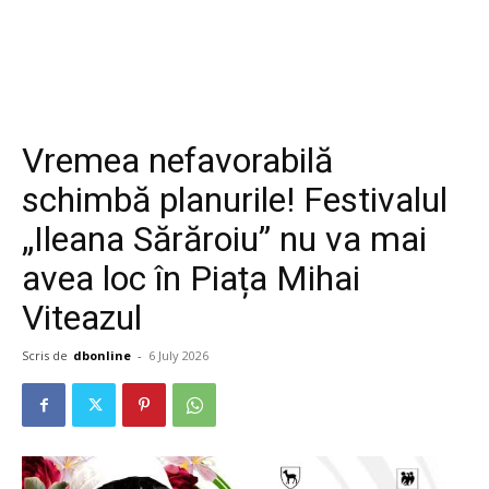
Vremea nefavorabilă
schimbă planurile! Festivalul
„Ileana Sărăroiu” nu va mai
avea loc în Piața Mihai
Viteazul
Scris de
dbonline
-
6 July 2026