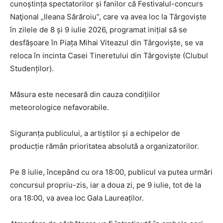
cunoștința spectatorilor și fanilor că Festivalul-concurs
Naţional „Ileana Sărăroiu”, care va avea loc la Târgoviște
în zilele de 8 și 9 iulie 2026, programat inițial să se
desfășoare în Piața Mihai Viteazul din Târgoviște, se va
reloca în incinta Casei Tineretului din Târgoviște (Clubul
Studenților).
Măsura este necesară din cauza condițiilor
meteorologice nefavorabile.
Siguranța publicului, a artiștilor și a echipelor de
producție rămân prioritatea absolută a organizatorilor.
Pe 8 iulie, începând cu ora 18:00, publicul va putea urmări
concursul propriu-zis, iar a doua zi, pe 9 iulie, tot de la
ora 18:00, va avea loc Gala Laureaților.