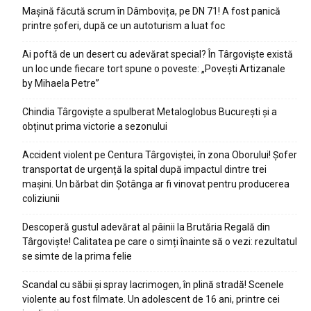
Mașină făcută scrum în Dâmbovița, pe DN 71! A fost panică
printre șoferi, după ce un autoturism a luat foc
Ai poftă de un desert cu adevărat special? În Târgoviște există
un loc unde fiecare tort spune o poveste: „Povești Artizanale
by Mihaela Petre”
Chindia Târgoviște a spulberat Metaloglobus București și a
obținut prima victorie a sezonului
Accident violent pe Centura Târgoviștei, în zona Oborului! Șofer
transportat de urgență la spital după impactul dintre trei
mașini. Un bărbat din Șotânga ar fi vinovat pentru producerea
coliziunii
Descoperă gustul adevărat al pâinii la Brutăria Regală din
Târgoviște! Calitatea pe care o simți înainte să o vezi: rezultatul
se simte de la prima felie
Scandal cu săbii și spray lacrimogen, în plină stradă! Scenele
violente au fost filmate. Un adolescent de 16 ani, printre cei