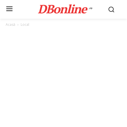
DBonline
.ro
Acasă
Local