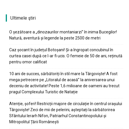
Ultimele ştiri
O șezătoare a „dinozaurilor montaniarzi” în inima Bucegilor!
Natură, aventură și legende la peste 2500 de metri
Caz șocant în județul Botoșani! Și-a îngropat concubinul în
curtea casei după ce l-ar fi ucis. O femeie de 50 de ani, reținută
pentru omor calificat
10 ani de succes, sărbătoriți în stil mare la Târgoviște! A fost
mega petrecere pe „Litoralul de acasă” la aniversarea unui
deceniu de activitate! Peste 1,6 milioane de oameni au trecut
pragul Complexului Turistic de Natație
Atenție, șoferi! Restricții majore de circulație în centrul orașului
Târgoviște! Zeci de mii de pelerini, așteptați la sărbătorirea
Sfântului Ierarh Nifon, Patriarhul Constantinopolului și
Mitropolitul Țării Românești