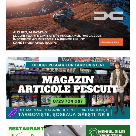
Ionuț Parghel
2
de 2