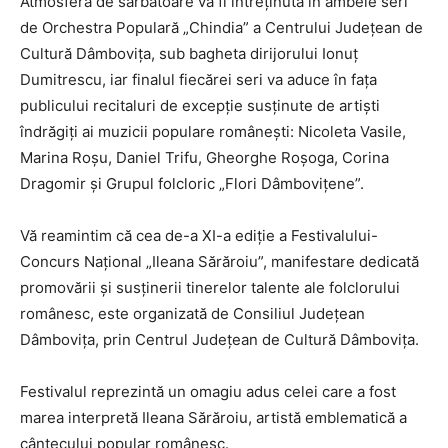
Atmosfera de sărbătoare va fi întreținută în ambele seri
de Orchestra Populară „Chindia” a Centrului Județean de
Cultură Dâmbovița, sub bagheta dirijorului Ionuț
Dumitrescu, iar finalul fiecărei seri va aduce în fața
publicului recitaluri de excepție susținute de artiști
îndrăgiți ai muzicii populare românești: Nicoleta Vasile,
Marina Roșu, Daniel Trifu, Gheorghe Roșoga, Corina
Dragomir și Grupul folcloric „Flori Dâmbovițene”.
Vă reamintim că cea de-a XI-a ediție a Festivalului-
Concurs Național „Ileana Sărăroiu”, manifestare dedicată
promovării și susținerii tinerelor talente ale folclorului
românesc, este organizată de Consiliul Județean
Dâmbovița, prin Centrul Județean de Cultură Dâmbovița.
Festivalul reprezintă un omagiu adus celei care a fost
marea interpretă Ileana Sărăroiu, artistă emblematică a
cântecului popular românesc.