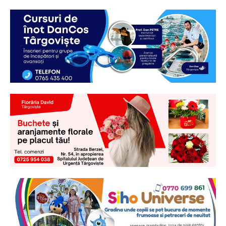
Ionuț Parghel
2
de 2