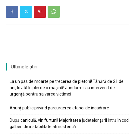
Ultimele ştiri
La un pas de moarte pe trecerea de pietoni! Tânără de 21 de
ani, lovită în plin de o mașină! Jandarmii au intervenit de
urgență pentru salvarea victimei
Anunț public privind parcurgerea etapei de încadrare
După caniculă, vin furtuni! Majoritatea județelor țării intră în cod
galben de instabilitate atmosferică