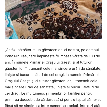
„Astăzi sărbătorim un găeștean de-al nostru, pe domnul
Pană Niculae, care împlinește frumoasa vârstă de 100 de
ani. În numele Primăriei Orașului Găești și al tuturor
găeștenilor, îi transmit cele mai sincere urări de sănătate,
liniște și bucurii alături de cei dragi. În numele Primăriei
Orașului Găești și al tuturor găeștenilor, îi transmit cele
mai sincere urări de sănătate, liniște și bucurii alături de
cei dragi. Le mulțumesc și membrilor familiei pentru
primirea deosebit de călduroasă și pentru faptul că ne-au
făcut să ne simțim ca între oameni apropiați, într-o zi atât