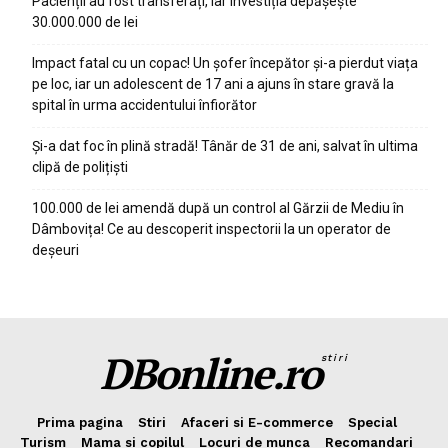
Pacienții au fost transferați, iar investiția depășește
30.000.000 de lei
Impact fatal cu un copac! Un șofer începător și-a pierdut viața
pe loc, iar un adolescent de 17 ani a ajuns în stare gravă la
spital în urma accidentului înfiorător
Și-a dat foc în plină stradă! Tânăr de 31 de ani, salvat în ultima
clipă de polițiști
100.000 de lei amendă după un control al Gărzii de Mediu în
Dâmbovița! Ce au descoperit inspectorii la un operator de
deșeuri
DBonline.ro
stiri
Prima pagina
Stiri
Afaceri si E-commerce
Special
Turism
Mama si copilul
Locuri de munca
Recomandari