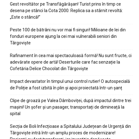
Gest revoltător pe Transfăgărășan! Turist prins în timp ce
desena pe stânci la Cota 2000. Replica sa a stârnit revoltă:
„Este o stâncă!”
Peste 100 de bătrâni nu vor mai fi singuri! Milioane de lei din
fonduri europene ajung la cei mai vulnerabili seniori din
Târgoviște
Rafinament în cea mai spectaculoasă formă! Nu sunt fructe, ci
adevărate opere de artă! Deserturile care fac senzație la
Cofetăria Delice Chocolat din Târgoviște
Impact devastator în timpul unui control rutier! O autospecială
de Poliție a fost izbită în plin și apoi proiectată într-un șanț
Clipe de groază pe Valea Dâmboviței, după impactul dintre trei
mașini! Un șofer și un pasager, transportați de dimineață la
spital
Secția de Boli Infecțioase a Spitalului Județean de Urgență din
Târgoviște intră într-un amplu proces de modernizare!