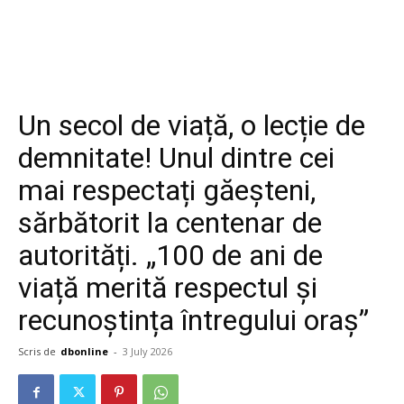
Un secol de viață, o lecție de
demnitate! Unul dintre cei
mai respectați găeșteni,
sărbătorit la centenar de
autorități. „100 de ani de
viață merită respectul și
recunoștința întregului oraș”
Scris de
dbonline
-
3 July 2026