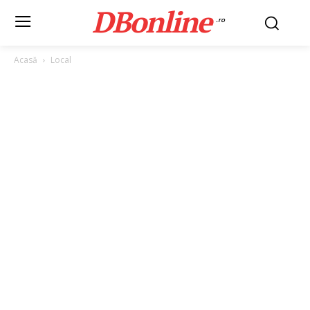
DBonline
.ro
Acasă
Local