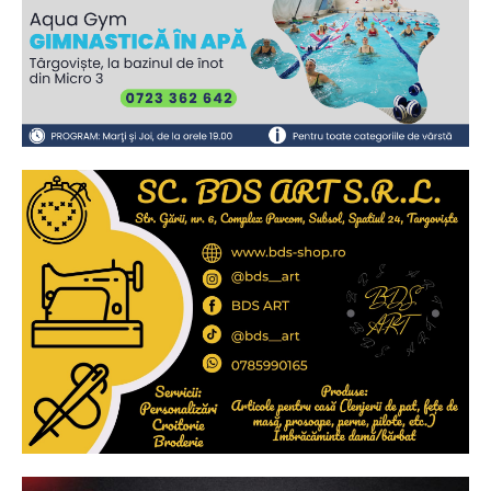
Ionuț Parghel
2
de 2