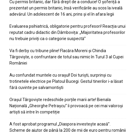
Cu permis britanic, dar fără drept de a conduce! O șoferiță a
prezentat un permis britanic, însă verificările au scos la iveală
adevărul. Un adolescent de 16 ani, prins și el în afara legii
Evaluarea psihiatrică, obligatorie pentru profesori! Reacția unui
reputat cadru didactic din Dâmbovița: „Majoritatea profesorilor
nu trebuie priviți ca o categorie suspectă”
Va fi derby cu tribune pline! Flacăra Moreni și Chindia
Târgoviște, o confruntare de totul sau nimic în Turul 3 al Cupei
României
Au confundat muntele cu orașul! Doi turiști, surprinși cu
trotinetele electrice pe Platoul Bucegi. Gestul tinerilor i-a lăsat
fără cuvinte pe salvamontiști
Orașul Târgoviște redeschide porțile marii arte! Bienala
Națională „Gheorghe Petrașcu” îi provoacă pe cei mai valoroși
artiști să intre în competiție
A fost aprobat programul „Diaspora investește acasă”.
Scheme de ajutor de până la 200 de mii de euro pentru românii