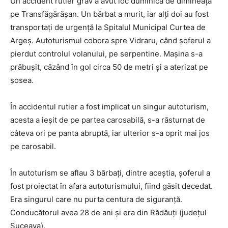
Un accident rutier grav a avut loc duminică de dimineață
pe Transfăgărășan. Un bărbat a murit, iar alți doi au fost
transportați de urgență la Spitalul Municipal Curtea de
Argeș. Autoturismul cobora spre Vidraru, când șoferul a
pierdut controlul volanului, pe serpentine. Mașina s-a
prăbușit, căzând în gol circa 50 de metri și a aterizat pe
șosea.
În accidentul rutier a fost implicat un singur autoturism,
acesta a ieșit de pe partea carosabilă, s-a răsturnat de
câteva ori pe panta abruptă, iar ulterior s-a oprit mai jos
pe carosabil.
În autoturism se aflau 3 bărbați, dintre aceștia, șoferul a
fost proiectat în afara autoturismului, fiind găsit decedat.
Era singurul care nu purta centura de siguranță.
Conducătorul avea 28 de ani și era din Rădăuți (județul
Suceava).