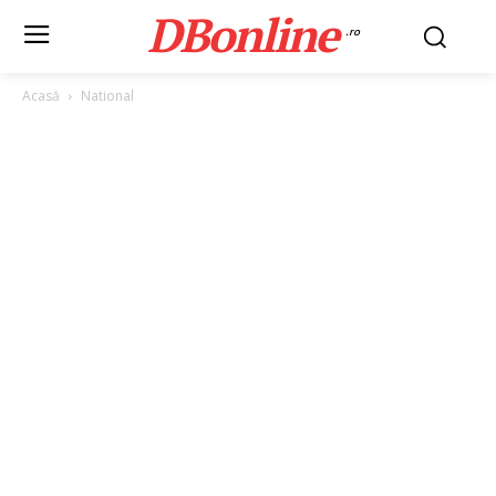
DBonline
.ro
Acasă
National