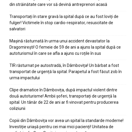
din străinătate care vor să devină antreprenori acasă
Transportați în stare gravă la spital după ce au fost loviți de
fulger! Victimele în stop cardio-respirator, resuscitate de
salvatori
Mașină răsturnată în urma unui accident devastator la
Dragomirești! O femeie de 59 de ani a ajuns la spital după ce
autoturismul în care se afla a ajuns cu roțile în sus
TIR răsturnat pe autostradă, în Dâmbovița! Un bărbat a fost
transportat de urgență la spital. Parapetul a fost făcut zob în
urma impactului
Clipe dramatice în Dâmbovița, după impactul violent dintre
două autoturisme! Ambii șoferi, transportați de urgență la
spital. Un tânăr de 22 de ani ar fi vinovat pentru producerea
coliziunii
Copiii din Dâmbovița vor avea un spital la standarde moderne!
Investiție uriașă pentru cei mai mici pacienți! Unitatea de