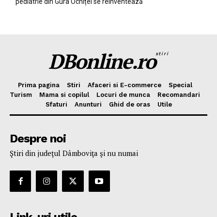
pediatrie din Gura Ocniței se reinventează
DBonline.ro
stiri
Prima pagina
Stiri
Afaceri si E-commerce
Special
Turism
Mama si copilul
Locuri de munca
Recomandari
Sfaturi
Anunturi
Ghid de oras
Utile
Despre noi
Ştiri din judeţul Dâmboviţa şi nu numai