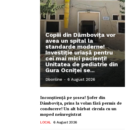
Copiii din Dâmbovița vor
avea un spital la
standarde moderne!
Investiție uriașă pentru
cei mai mici pacienți!
Unitatea de pediatrie din
Gura Ocniței se...
Ionuț Parghel
Dbonline
-
6 August 2026
2
de 2
Inconștiență pe șosea! Șofer din
Dâmbovița, prins la volan fără permis de
conducere! Un alt bărbat circula cu un
moped neînregistrat
LOCAL
6 August 2026