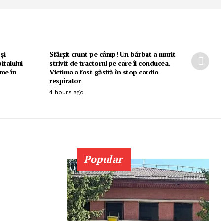
și
Sfârșit crunt pe câmp! Un bărbat a murit
italului
strivit de tractorul pe care îl conducea.
ame în
Victima a fost găsită în stop cardio-
respirator
4 hours ago
Popular