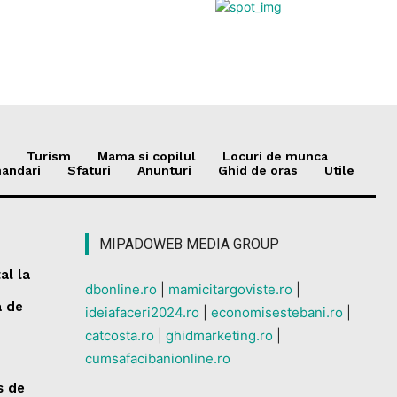
Turism
Mama si copilul
Locuri de munca
andari
Sfaturi
Anunturi
Ghid de oras
Utile
MIPADOWEB MEDIA GROUP
al la
dbonline.ro
|
mamicitargoviste.ro
|
a de
ideiafaceri2024.ro
|
economisestebani.ro
|
catcosta.ro
|
ghidmarketing.ro
|
cumsafacibanionline.ro
s de