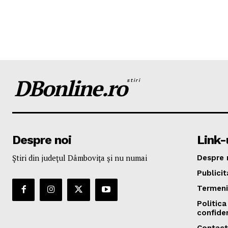
DBonline.ro
stiri
Despre noi
Link-u
Ştiri din judeţul Dâmboviţa şi nu numai
Despre 
Publicit
Termeni 
Politica
confiden
Contact