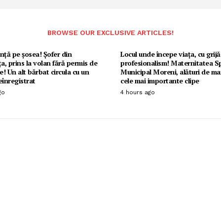
BROWSE OUR EXCLUSIVE ARTICLES!
nță pe șosea! Șofer din
Locul unde începe viața, cu grijă 
, prins la volan fără permis de
profesionalism! Maternitatea Sp
! Un alt bărbat circula cu un
Municipal Moreni, alături de m
înregistrat
cele mai importante clipe
go
4 hours ago