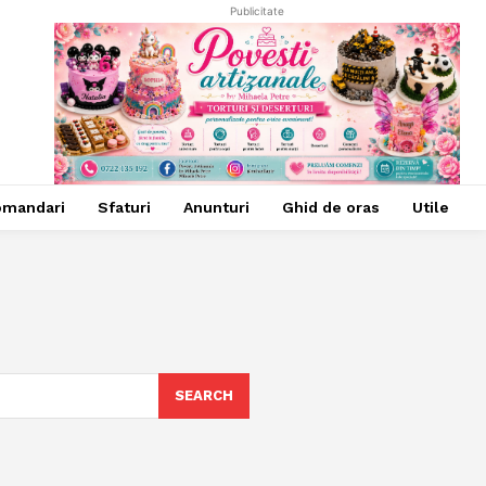
Publicitate
omandari
Sfaturi
Anunturi
Ghid de oras
Utile
SEARCH