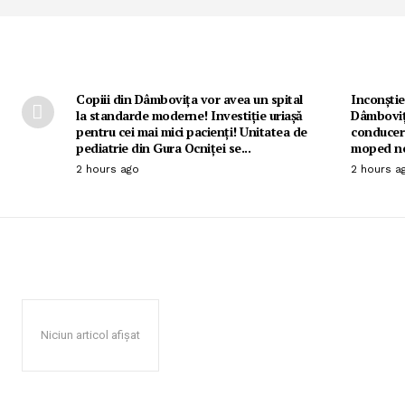
Copiii din Dâmbovița vor avea un spital
Inconștie
la standarde moderne! Investiție uriașă
Dâmbovița
pentru cei mai mici pacienți! Unitatea de
conducere
pediatrie din Gura Ocniței se...
moped ne
2 hours ago
2 hours a
Niciun articol afișat