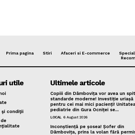
Prima pagina
Stiri
Afaceri si E-commerce
Special
Recom
ri utile
Ultimele articole
noi
Copiii din Dâmbovița vor avea un spit
standarde moderne! Investiție uriașă
ate
pentru cei mai mici pacienți! Unitate
pediatrie din Gura Ocniței se...
şi condiţii
LOCAL
6 August 2026
 de
ţialitate
Inconștiență pe șosea! Șofer din
Dâmbovița, prins la volan fără permi