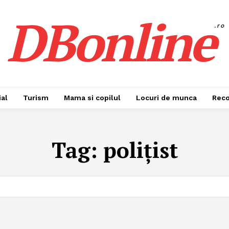
DBonline
.ro
al
Turism
Mama si copilul
Locuri de munca
Rec
Tag:
polițist