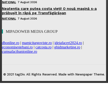
NATIONAL
7 August 2026
Neatenția care putea costa vieți! O nouă mașină s-a
prăbușit în râpă pe Transfăgărășan
NATIONAL
7 August 2026
MIPADOWEB MEDIA GROUP
dbonline.ro
|
mamicitargoviste.ro
|
ideiafaceri2024.ro
|
economisestebani.ro
|
catcosta.ro
|
ghidmarketing.ro
|
cumsafacibanionline.ro
© 2021 tagDiv. All Rights Reserved. Made with Newspaper Theme.