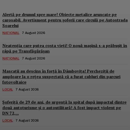
Alertă pe drumul spre mare! Obiecte metalice aruncate pe
carosabil. Avertisment pentru șoferii care circulă pe Autostrada
Soarelui
NATIONAL
7 August 2026
Neatenția care putea costa vieți! O nouă mașină s-a prăbușit în
râpă pe Transfăgărășan
NATIONAL
7 August 2026
Mascații au descins în forță în Dâmbovița! Percheziții de
amploare la o rețea suspectată că a furat cabluri din parcuri
fotovoltaice
LOCAL
7 August 2026
Șoferiță de 29 de ani, de urgență la spital după impactul dintre
două autoturisme și o autoutilitară! A fost impact violent pe
DN 72,...
LOCAL
7 August 2026