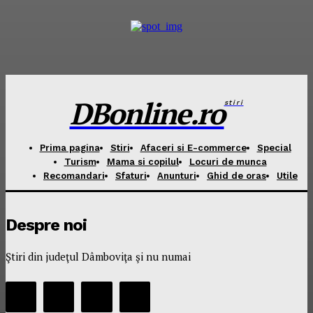
DBonline.ro
stiri
Prima pagina
Stiri
Afaceri si E-commerce
Special
Turism
Mama si copilul
Locuri de munca
Recomandari
Sfaturi
Anunturi
Ghid de oras
Utile
Despre noi
Ştiri din judeţul Dâmboviţa şi nu numai