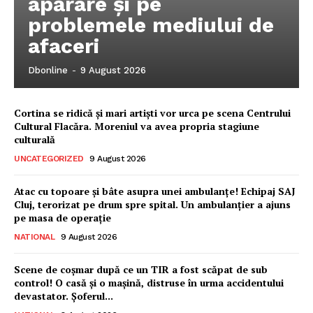
apărare și pe
problemele mediului de
afaceri
Dbonline
-
9 August 2026
Cortina se ridică și mari artiști vor urca pe scena Centrului
Cultural Flacăra. Moreniul va avea propria stagiune
culturală
UNCATEGORIZED
9 August 2026
Atac cu topoare și bâte asupra unei ambulanțe! Echipaj SAJ
Cluj, terorizat pe drum spre spital. Un ambulanțier a ajuns
pe masa de operație
NATIONAL
9 August 2026
Ionuț Parghel
Scene de coșmar după ce un TIR a fost scăpat de sub
control! O casă și o mașină, distruse în urma accidentului
2
de 2
devastator. Șoferul...