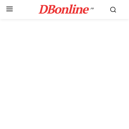
DBonline
.ro