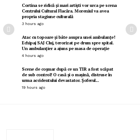
Cortina se ridică și mari artiști vor urca pe scena
Centrului Cultural Flacăra. Moreniul va avea
propria stagiune culturală
3 hours ago
Atac cu topoare și bâte asupra unei ambulanțe!
Echipaj SAJ Cluj, terorizat pe drum spre spital.
Un ambulanțier a ajuns pe masa de operație
4 hours ago
Scene de coșmar după ce un TIR a fost scăpat
de sub control! O casă și o mașină, distruse în
urma accidentului devastator. Șoferul...
19 hours ago