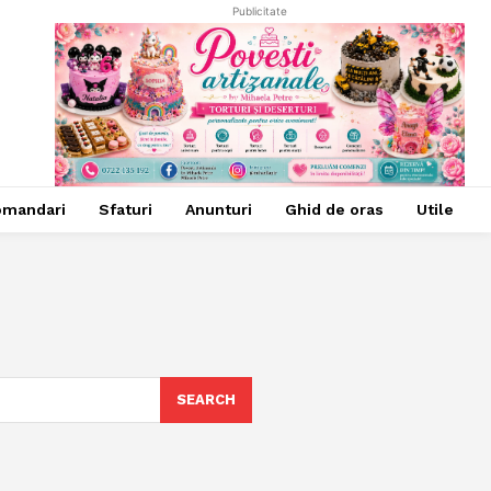
Publicitate
omandari
Sfaturi
Anunturi
Ghid de oras
Utile
SEARCH