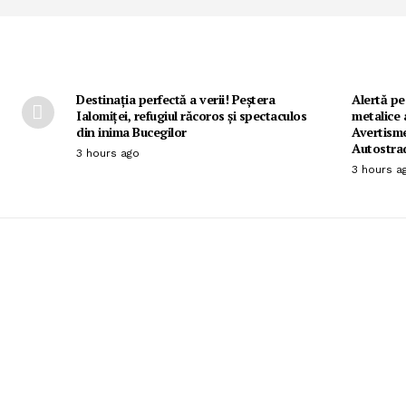
Destinația perfectă a verii! Peștera
Alertă pe
Ialomiței, refugiul răcoros și spectaculos
metalice 
din inima Bucegilor
Avertisme
Autostra
3 hours ago
3 hours a