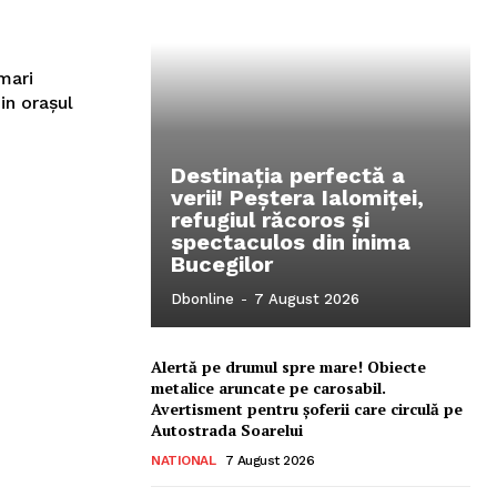
 mari
in orașul
Destinația perfectă a
verii! Peștera Ialomiței,
refugiul răcoros și
spectaculos din inima
Bucegilor
Ionuț Parghel
Dbonline
-
7 August 2026
2
de 2
Alertă pe drumul spre mare! Obiecte
metalice aruncate pe carosabil.
Avertisment pentru șoferii care circulă pe
Autostrada Soarelui
NATIONAL
7 August 2026