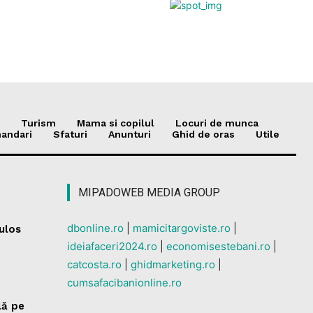
Turism
Mama si copilul
Locuri de munca
andari
Sfaturi
Anunturi
Ghid de oras
Utile
MIPADOWEB MEDIA GROUP
dbonline.ro
|
mamicitargoviste.ro
|
culos
ideiafaceri2024.ro
|
economisestebani.ro
|
catcosta.ro
|
ghidmarketing.ro
|
cumsafacibanionline.ro
lă pe