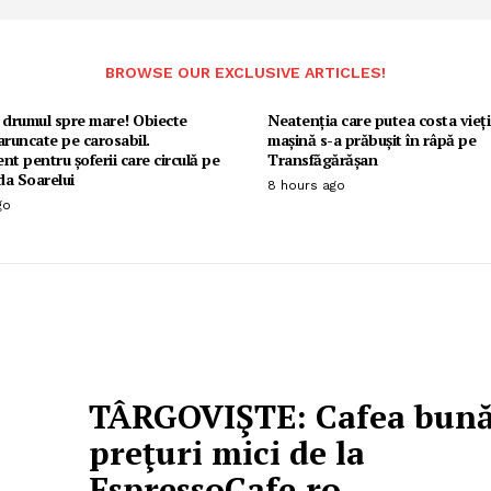
BROWSE OUR EXCLUSIVE ARTICLES!
 drumul spre mare! Obiecte
Neatenția care putea costa vieț
aruncate pe carosabil.
mașină s-a prăbușit în râpă pe
nt pentru șoferii care circulă pe
Transfăgărășan
da Soarelui
8 hours ago
go
TÂRGOVIŞTE: Cafea bună
preţuri mici de la
EspressoCafe.ro