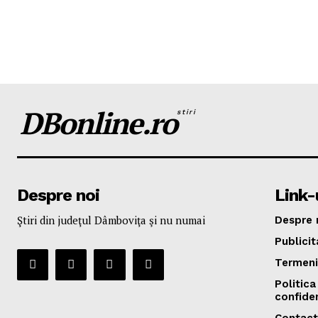
DBonline.ro
stiri
Despre noi
Link-u
Ştiri din judeţul Dâmboviţa şi nu numai
Despre 
Publicit
Termeni 
Politica
confiden
Contact