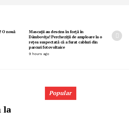
i! O nouă
Mascații au descins în forță în
Dâmbovița! Percheziții de amploare la o
rețea suspectată că a furat cabluri din
parcuri fotovoltaice
9 hours ago
Popular
 la