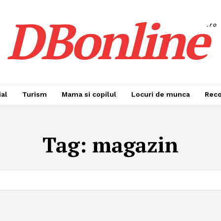
DBonline
.ro
al
Turism
Mama si copilul
Locuri de munca
Rec
Tag:
magazin