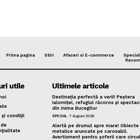
Prima pagina
Stiri
Afaceri si E-commerce
Special
Recom
ri utile
Ultimele articole
noi
Destinația perfectă a verii! Peștera
Ialomiței, refugiul răcoros și specta
ate
din inima Bucegilor
şi condiţii
SPECIAL
7 August 2026
 de
Alertă pe drumul spre mare! Obiecte
ţialitate
metalice aruncate pe carosabil.
Avertisment pentru șoferii care circu