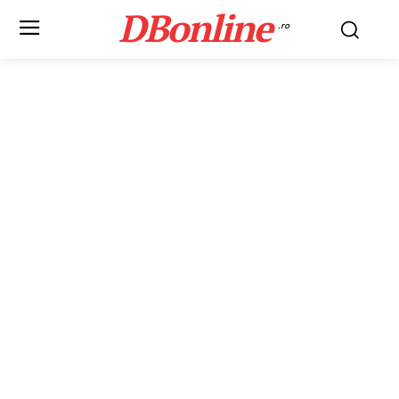
DBonline
.ro