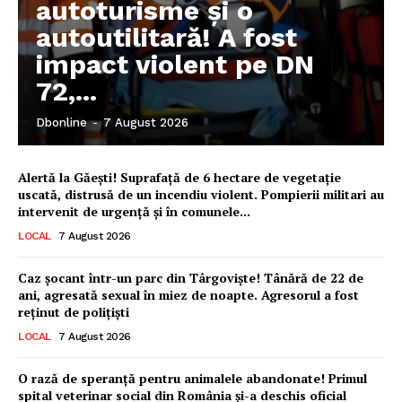
autoturisme și o
autoutilitară! A fost
impact violent pe DN
72,...
Dbonline
-
7 August 2026
Alertă la Găești! Suprafață de 6 hectare de vegetație
uscată, distrusă de un incendiu violent. Pompierii militari au
intervenit de urgență și în comunele...
LOCAL
7 August 2026
Caz șocant într-un parc din Târgoviște! Tânără de 22 de
ani, agresată sexual în miez de noapte. Agresorul a fost
reținut de polițiști
LOCAL
7 August 2026
Ionuț Parghel
O rază de speranță pentru animalele abandonate! Primul
2
de 2
spital veterinar social din România și-a deschis oficial