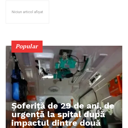
Niciun articol afișat
Popular
Șoferiță de 29 de ani, de
urgență la spital după
impactul dintre două