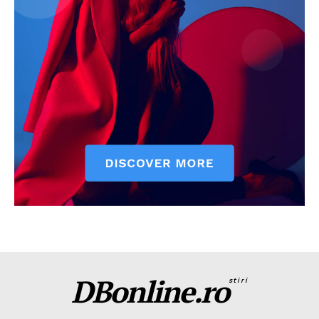
DBonline.ro
stiri