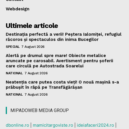
Webdesign
Ultimele articole
Destinația perfectă a verii! Peștera Ialomiței, refugiul
răcoros și spectaculos din inima Bucegilor
SPECIAL
7 August 2026
Alertă pe drumul spre mare! Obiecte metalice
aruncate pe carosabil. Avertisment pentru șoferii
care circulă pe Autostrada Soarelui
NATIONAL
7 August 2026
Neatenția care putea costa vieți! O nouă mașină s-a
prăbușit în râpă pe Transfăgărășan
NATIONAL
7 August 2026
MIPADOWEB MEDIA GROUP
dbonline.ro
|
mamicitargoviste.ro
|
ideiafaceri2024.ro
|