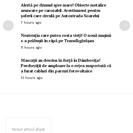
Alertă pe drumul spre mare! Obiecte metalice
aruncate pe carosabil. Avertisment pentru
șoferii care circulă pe Autostrada Soarelui
7 hours ago
Neatenția care putea costa vieți! O nouă mașină
s-a prăbușit în râpă pe Transfăgărășan
11 hours ago
Mascații au descins în forță în Dâmbovița!
Percheziții de amploare la o rețea suspectată că
a furat cabluri din parcuri fotovoltaice
13 hours ago
Niciun articol afișat