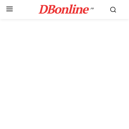
DBonline
.ro