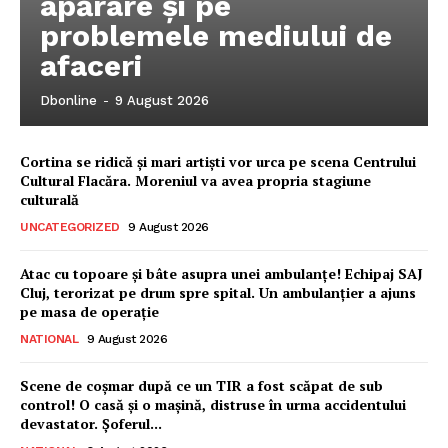
apărare și pe
problemele mediului de
afaceri
Dbonline
-
9 August 2026
Cortina se ridică și mari artiști vor urca pe scena Centrului
Cultural Flacăra. Moreniul va avea propria stagiune
culturală
UNCATEGORIZED
9 August 2026
Atac cu topoare și bâte asupra unei ambulanțe! Echipaj SAJ
Cluj, terorizat pe drum spre spital. Un ambulanțier a ajuns
pe masa de operație
NATIONAL
9 August 2026
Ionuț Parghel
Scene de coșmar după ce un TIR a fost scăpat de sub
control! O casă și o mașină, distruse în urma accidentului
2
de 2
devastator. Șoferul...