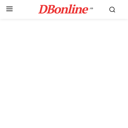
DBonline
.ro