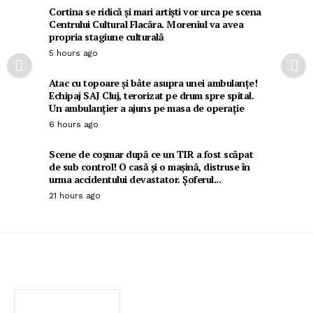
Cortina se ridică și mari artiști vor urca pe scena
Centrului Cultural Flacăra. Moreniul va avea
propria stagiune culturală
5 hours ago
Atac cu topoare și bâte asupra unei ambulanțe!
Echipaj SAJ Cluj, terorizat pe drum spre spital.
Un ambulanțier a ajuns pe masa de operație
6 hours ago
Scene de coșmar după ce un TIR a fost scăpat
de sub control! O casă și o mașină, distruse în
urma accidentului devastator. Șoferul...
21 hours ago