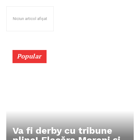
Niciun articol afișat
Popular
Va fi derby cu tribune
pline! Flacăra Moreni și