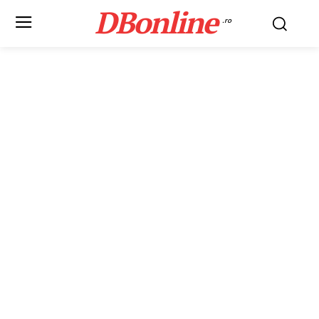
DBonline
.ro