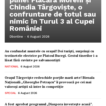
Chindia Târgoviște, o
confruntare de totul sau
nimic în Turul 3 al Cupei
României
Dbonline
-
6 August 2026
Au confundat muntele cu orașul! Doi turiști, surprinși cu
trotinetele electrice pe Platoul Bucegi. Gestul tinerilor i-a
lăsat fără cuvinte pe salvamontiști
NATIONAL
6 August 2026
Orașul Târgoviște redeschide porțile marii arte! Bienala
Națională „Gheorghe Petrașcu” îi provoacă pe cei mai
valoroși artiști să intre în competiție
SPECIAL
6 August 2026
Ionuț Parghel
A fost aprobat programul „Diaspora investește acasă”.
2
de 2