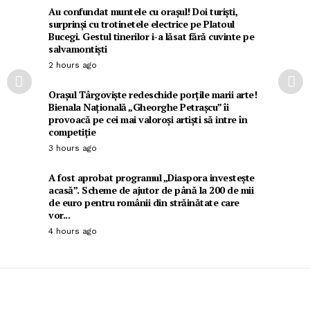
Au confundat muntele cu orașul! Doi turiști,
surprinși cu trotinetele electrice pe Platoul
Bucegi. Gestul tinerilor i-a lăsat fără cuvinte pe
salvamontiști
2 hours ago
Orașul Târgoviște redeschide porțile marii arte!
Bienala Națională „Gheorghe Petrașcu” îi
provoacă pe cei mai valoroși artiști să intre în
competiție
3 hours ago
A fost aprobat programul „Diaspora investește
acasă”. Scheme de ajutor de până la 200 de mii
de euro pentru românii din străinătate care
vor...
4 hours ago