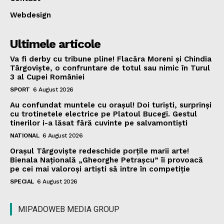
Webdesign
Ultimele articole
Va fi derby cu tribune pline! Flacăra Moreni și Chindia
Târgoviște, o confruntare de totul sau nimic în Turul
3 al Cupei României
SPORT
6 August 2026
Au confundat muntele cu orașul! Doi turiști, surprinși
cu trotinetele electrice pe Platoul Bucegi. Gestul
tinerilor i-a lăsat fără cuvinte pe salvamontiști
NATIONAL
6 August 2026
Orașul Târgoviște redeschide porțile marii arte!
Bienala Națională „Gheorghe Petrașcu” îi provoacă
pe cei mai valoroși artiști să intre în competiție
SPECIAL
6 August 2026
MIPADOWEB MEDIA GROUP