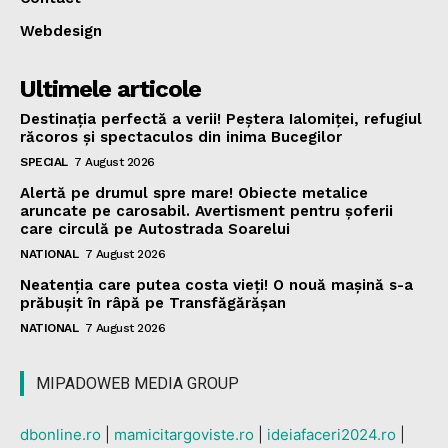
Webdesign
Ultimele articole
Destinația perfectă a verii! Peștera Ialomiței, refugiul
răcoros și spectaculos din inima Bucegilor
SPECIAL
7 August 2026
Alertă pe drumul spre mare! Obiecte metalice
aruncate pe carosabil. Avertisment pentru șoferii
care circulă pe Autostrada Soarelui
NATIONAL
7 August 2026
Neatenția care putea costa vieți! O nouă mașină s-a
prăbușit în râpă pe Transfăgărășan
NATIONAL
7 August 2026
MIPADOWEB MEDIA GROUP
dbonline.ro
|
mamicitargoviste.ro
|
ideiafaceri2024.ro
|