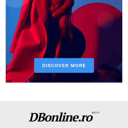
DBonline.ro
stiri