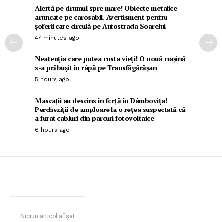
Alertă pe drumul spre mare! Obiecte metalice
aruncate pe carosabil. Avertisment pentru
șoferii care circulă pe Autostrada Soarelui
47 minutes ago
Neatenția care putea costa vieți! O nouă mașină
s-a prăbușit în râpă pe Transfăgărășan
5 hours ago
Mascații au descins în forță în Dâmbovița!
Percheziții de amploare la o rețea suspectată că
a furat cabluri din parcuri fotovoltaice
6 hours ago
Niciun articol afișat