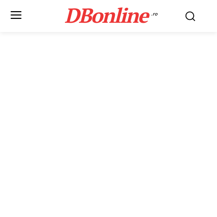
DBonline
.ro