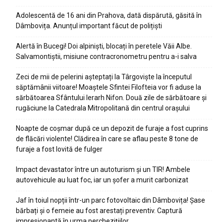
Adolescentă de 16 ani din Prahova, dată dispărută, găsită în
Dâmbovița. Anunțul important făcut de polițiști
Alertă în Bucegi! Doi alpiniști, blocați în peretele Văii Albe.
Salvamontiștii, misiune contracronometru pentru a-i salva
Zeci de mii de pelerini așteptați la Târgoviște la începutul
săptămânii viitoare! Moaștele Sfintei Filofteia vor fi aduse la
sărbătoarea Sfântului Ierarh Nifon. Două zile de sărbătoare și
rugăciune la Catedrala Mitropolitană din centrul orașului
Noapte de coșmar după ce un depozit de furaje a fost cuprins
de flăcări violente! Clădirea în care se aflau peste 8 tone de
furaje a fost lovită de fulger
Impact devastator între un autoturism și un TIR! Ambele
autovehicule au luat foc, iar un șofer a murit carbonizat
Jaf în toiul nopții într-un parc fotovoltaic din Dâmbovița! Șase
bărbați și o femeie au fost arestați preventiv. Captură
impresionantă în urma perchezițiilor