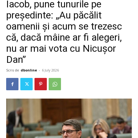
Iacob, pune tunurile pe
președinte: „Au păcălit
oamenii și acum se trezesc
că, dacă mâine ar fi alegeri,
nu ar mai vota cu Nicușor
Dan”
Scris de
dbonline
-
6 July 2026