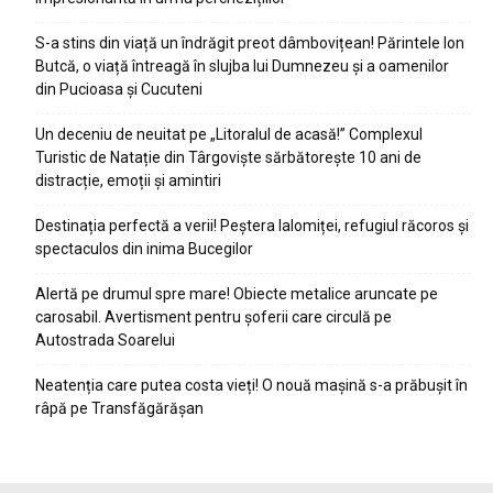
S-a stins din viață un îndrăgit preot dâmbovițean! Părintele Ion
Butcă, o viață întreagă în slujba lui Dumnezeu și a oamenilor
din Pucioasa și Cucuteni
Un deceniu de neuitat pe „Litoralul de acasă!” Complexul
Turistic de Natație din Târgoviște sărbătorește 10 ani de
distracție, emoții și amintiri
Destinația perfectă a verii! Peștera Ialomiței, refugiul răcoros și
spectaculos din inima Bucegilor
Alertă pe drumul spre mare! Obiecte metalice aruncate pe
carosabil. Avertisment pentru șoferii care circulă pe
Autostrada Soarelui
Neatenția care putea costa vieți! O nouă mașină s-a prăbușit în
râpă pe Transfăgărășan