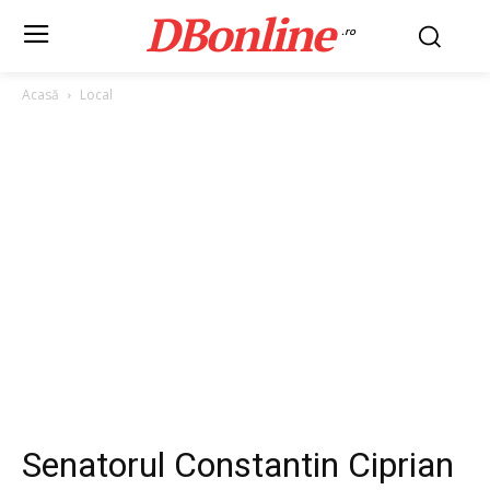
DBonline
.ro
Acasă
Local
Senatorul Constantin Ciprian