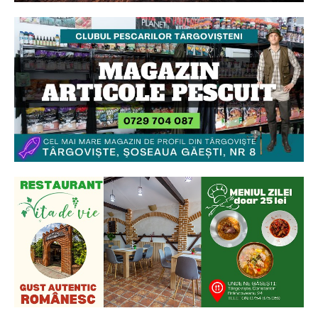
Ionuț Parghel