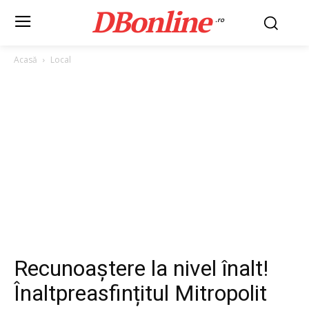
DBonline
.ro
Acasă
Local
Recunoaștere la nivel înalt!
Înaltpreasfințitul Mitropolit