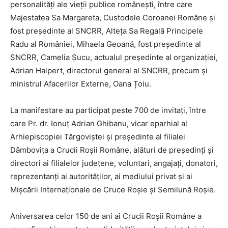
personalități ale vieții publice românești, între care
Majestatea Sa Margareta, Custodele Coroanei Române și
fost președinte al SNCRR, Alteța Sa Regală Principele
Radu al României, Mihaela Geoană, fost președinte al
SNCRR, Camelia Șucu, actualul președinte al organizației,
Adrian Halpert, directorul general al SNCRR, precum și
ministrul Afacerilor Externe, Oana Țoiu.
La manifestare au participat peste 700 de invitați, între
care Pr. dr. Ionuț Adrian Ghibanu, vicar eparhial al
Arhiepiscopiei Târgoviștei și președinte al filialei
Dâmbovița a Crucii Roșii Române, alături de președinți și
directori ai filialelor județene, voluntari, angajați, donatori,
reprezentanți ai autorităților, ai mediului privat și ai
Mișcării Internaționale de Cruce Roșie și Semilună Roșie.
Aniversarea celor 150 de ani ai Crucii Roșii Române a