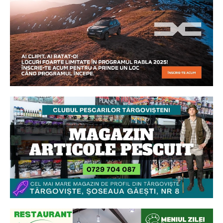
Ionuț Parghel
2
de 2