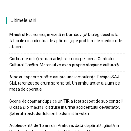
Ultimele ştiri
Ministrul Economiei, în vizită în Dâmbovița! Dialog deschis la
fabricile din industria de apărare și pe problemele mediului de
afaceri
Cortina se ridică și mari artiști vor urca pe scena Centrului
Cultural Flacăra. Moreniul va avea propria stagiune culturală
Atac cu topoare și bâte asupra unei ambulanțe! Echipaj SAJ
Cluj, terorizat pe drum spre spital. Un ambulanțier a ajuns pe
masa de operație
Scene de coșmar după ce un TIR a fost scăpat de sub control!
O casă și o mașină, distruse în urma accidentului devastator.
Șoferul mastodontului ar fi adormit la volan
Adolescentă de 16 ani din Prahova, dată dispărută, găsită în