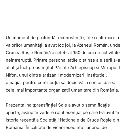
Un moment de profundă recunoștință și de reafirmare a
valorilor umanității a avut loc joi, la Ateneul Român, unde
Crucea Roșie Română a celebrat 150 de ani de activitate
neîntreruptă. Printre personalitățile distinse ale serii s-a
aflat și Înaltpreasfințitul Părinte Arhiepiscop și Mitropolit
Nifon, unul dintre artizanii modernizării instituției,
omagiat pentru contribuția sa decisivă la consolidarea
celei mai importante organizații umanitare din România.
Prezența Înaltpreasfinției Sale a avut o semnificație
aparte, având în vedere rolul esențial pe care l-a avut în
istoria recentă a Societății Naționale de Cruce Roșie din
România. În calitate de vicepreședinte, iar apoi de