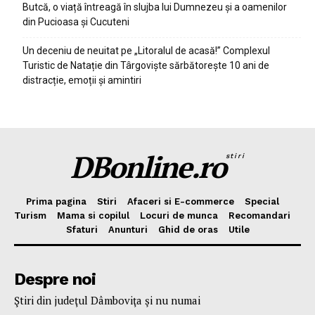
Butcă, o viață întreagă în slujba lui Dumnezeu și a oamenilor
din Pucioasa și Cucuteni
Un deceniu de neuitat pe „Litoralul de acasă!” Complexul
Turistic de Natație din Târgoviște sărbătorește 10 ani de
distracție, emoții și amintiri
DBonline.ro
stiri
Prima pagina
Stiri
Afaceri si E-commerce
Special
Turism
Mama si copilul
Locuri de munca
Recomandari
Sfaturi
Anunturi
Ghid de oras
Utile
Despre noi
Ştiri din judeţul Dâmboviţa şi nu numai