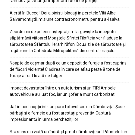
Dâmbovița. Anunțul important făcut de polițiști
Alertă în Bucegi! Doi alpiniști, blocați în peretele Văii Albe.
Salvamontiștii, misiune contracronometru pentru a-i salva
Zeci de mii de pelerini așteptați la Târgoviște la începutul
săptămânii viitoare! Moaștele Sfintei Filofteia vor fi aduse la
sărbătoarea Sfântului Ierarh Nifon. Două zile de sărbătoare și
rugăciune la Catedrala Mitropolitană din centrul orașului
Noapte de coșmar după ce un depozit de furaje a fost cuprins
de flăcări violente! Clădirea în care se aflau peste 8 tone de
furaje a fost lovită de fulger
Impact devastator între un autoturism și un TIR! Ambele
autovehicule au luat foc, iar un șofer a murit carbonizat
Jaf în toiul nopții într-un parc fotovoltaic din Dâmbovița! Șase
bărbați și o femeie au fost arestați preventiv. Captură
impresionantă în urma perchezițiilor
S-a stins din viață un îndrăgit preot dâmbovițean! Părintele Ion