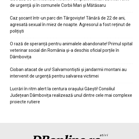
de urgență și în comunele Corbii Mari și Mătăsaru
Caz șocant într-un parc din Târgoviște! Tânără de 22 de ani,
agresată sexual în miez de noapte. Agresorul a fost reținut de
polițiști
O rază de speranță pentru animalele abandonate! Primul spital
veterinar social din România și-a deschis oficial porțile în
Dâmbovița
Cioban atacat de urs! Salvamontiștii și jandarmii montani au
intervenit de urgență pentru salvarea victimei
Lucrări în ritm alert la centura orașului Găești! Consiliul
Județean Dâmbovița realizează unul dintre cele mai complexe
proiecte rutiere
stiri