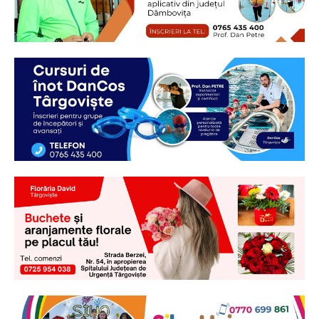
Ionuț Parghel