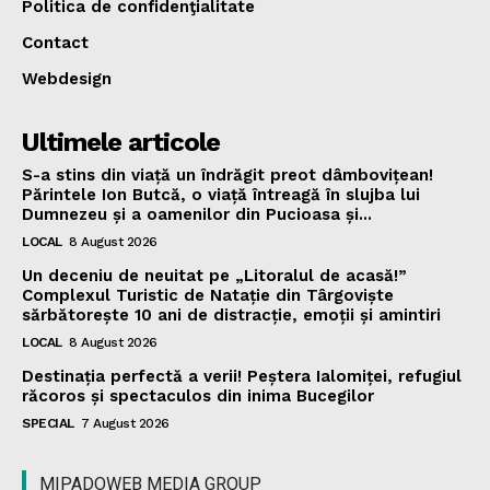
Politica de confidenţialitate
Contact
Webdesign
Ultimele articole
S-a stins din viață un îndrăgit preot dâmbovițean!
Părintele Ion Butcă, o viață întreagă în slujba lui
Dumnezeu și a oamenilor din Pucioasa și...
LOCAL
8 August 2026
Un deceniu de neuitat pe „Litoralul de acasă!”
Complexul Turistic de Natație din Târgoviște
sărbătorește 10 ani de distracție, emoții și amintiri
LOCAL
8 August 2026
Destinația perfectă a verii! Peștera Ialomiței, refugiul
răcoros și spectaculos din inima Bucegilor
SPECIAL
7 August 2026
MIPADOWEB MEDIA GROUP