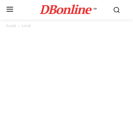
DBonline
.ro
Acasă
Local