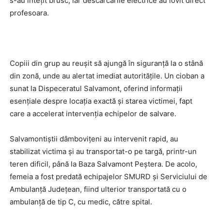
s-au întețit brusc, iar descărcările electrice au lovit direct
profesoara.
Copiii din grup au reușit să ajungă în siguranță la o stână
din zonă, unde au alertat imediat autoritățile. Un cioban a
sunat la Dispeceratul Salvamont, oferind informații
esențiale despre locația exactă și starea victimei, fapt
care a accelerat intervenția echipelor de salvare.
Salvamontiștii dâmbovițeni au intervenit rapid, au
stabilizat victima și au transportat-o pe targă, printr-un
teren dificil, până la Baza Salvamont Peștera. De acolo,
femeia a fost predată echipajelor SMURD și Serviciului de
Ambulanță Județean, fiind ulterior transportată cu o
ambulanță de tip C, cu medic, către spital.