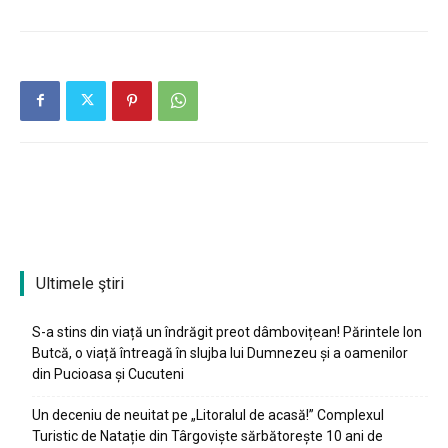
Ultimele ştiri
S-a stins din viață un îndrăgit preot dâmbovițean! Părintele Ion
Butcă, o viață întreagă în slujba lui Dumnezeu și a oamenilor
din Pucioasa și Cucuteni
Un deceniu de neuitat pe „Litoralul de acasă!” Complexul
Turistic de Natație din Târgoviște sărbătorește 10 ani de