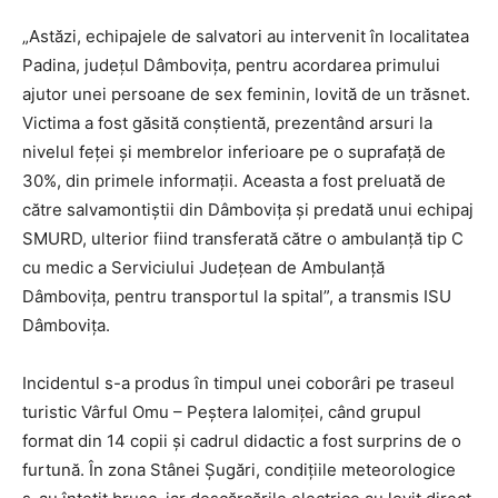
„Astăzi, echipajele de salvatori au intervenit în localitatea
Padina, județul Dâmbovița, pentru acordarea primului
ajutor unei persoane de sex feminin, lovită de un trăsnet.
Victima a fost găsită conștientă, prezentând arsuri la
nivelul feței și membrelor inferioare pe o suprafață de
30%, din primele informații. Aceasta a fost preluată de
către salvamontiștii din Dâmbovița și predată unui echipaj
SMURD, ulterior fiind transferată către o ambulanță tip C
cu medic a Serviciului Județean de Ambulanță
Dâmbovița, pentru transportul la spital”, a transmis ISU
Dâmbovița.
Incidentul s-a produs în timpul unei coborâri pe traseul
turistic Vârful Omu – Peștera Ialomiței, când grupul
format din 14 copii și cadrul didactic a fost surprins de o
furtună. În zona Stânei Șugări, condițiile meteorologice