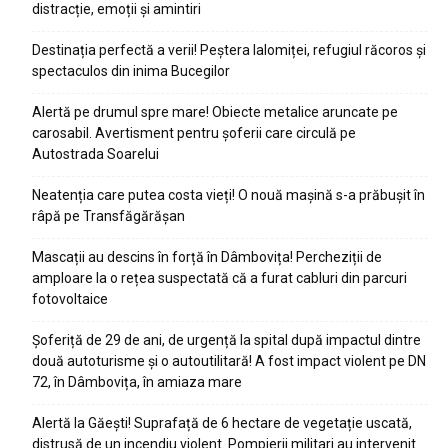
distracție, emoții și amintiri
Destinația perfectă a verii! Peștera Ialomiței, refugiul răcoros și
spectaculos din inima Bucegilor
Alertă pe drumul spre mare! Obiecte metalice aruncate pe
carosabil. Avertisment pentru șoferii care circulă pe
Autostrada Soarelui
Neatenția care putea costa vieți! O nouă mașină s-a prăbușit în
râpă pe Transfăgărășan
Mascații au descins în forță în Dâmbovița! Percheziții de
amploare la o rețea suspectată că a furat cabluri din parcuri
fotovoltaice
Șoferiță de 29 de ani, de urgență la spital după impactul dintre
două autoturisme și o autoutilitară! A fost impact violent pe DN
72, în Dâmbovița, în amiaza mare
Alertă la Găești! Suprafață de 6 hectare de vegetație uscată,
distrusă de un incendiu violent. Pompierii militari au intervenit