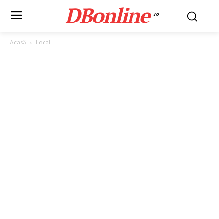
DBonline
.ro
Acasă
Local