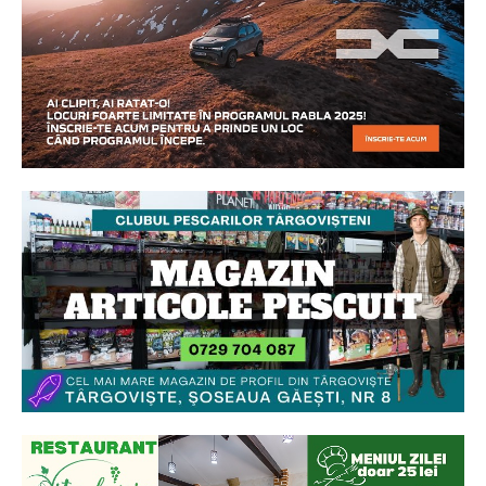
Ionuț Parghel
2
de 2