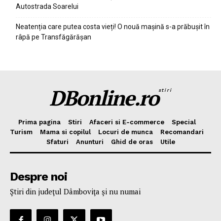
Autostrada Soarelui
Neatenția care putea costa vieți! O nouă mașină s-a prăbușit în
râpă pe Transfăgărășan
DBonline.ro
stiri
Prima pagina
Stiri
Afaceri si E-commerce
Special
Turism
Mama si copilul
Locuri de munca
Recomandari
Sfaturi
Anunturi
Ghid de oras
Utile
Despre noi
Ştiri din judeţul Dâmboviţa şi nu numai