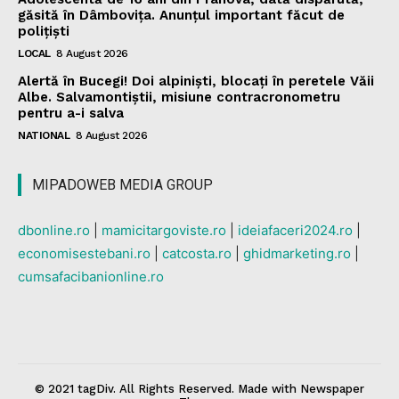
găsită în Dâmbovița. Anunțul important făcut de
polițiști
LOCAL
8 August 2026
Alertă în Bucegi! Doi alpiniști, blocați în peretele Văii
Albe. Salvamontiștii, misiune contracronometru
pentru a-i salva
NATIONAL
8 August 2026
MIPADOWEB MEDIA GROUP
dbonline.ro
|
mamicitargoviste.ro
|
ideiafaceri2024.ro
|
economisestebani.ro
|
catcosta.ro
|
ghidmarketing.ro
|
cumsafacibanionline.ro
© 2021 tagDiv. All Rights Reserved. Made with Newspaper