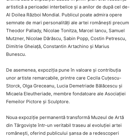
artistică a perioadei interbelice și a anilor de după cel de-
Al Doilea Război Mondial. Publicul poate admira opere
semnate de mari personalități ale artei românești precum
Theodor Pallady, Nicolae Tonitza, Marcel Iancu, Samuel
Mutzner, Nicolae Dărăscu, Sabin Popp, Costin Petrescu,
Dimitrie Gheiață, Constantin Artachino și Marius
Bunescu.
De asemenea, expoziția pune în valoare și contribuția
unor artiste remarcabile, printre care Cecila Cuțescu-
Storck, Olga Greceanu, Lucia Demetriade Bălăcescu și
Micaela Eleutheriade, membre fondatoare ale Asociației
Femeilor Pictore și Sculptore.
Noua expoziție permanentă transformă Muzeul de Artă
din Târgoviște într-un veritabil traseu al evoluției artei
românești, oferind publicului șansa de a redescoperi