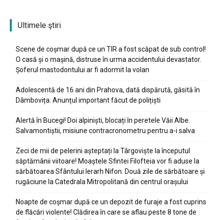
Ultimele ştiri
Scene de coșmar după ce un TIR a fost scăpat de sub control!
O casă și o mașină, distruse în urma accidentului devastator.
Șoferul mastodontului ar fi adormit la volan
Adolescentă de 16 ani din Prahova, dată dispărută, găsită în
Dâmbovița. Anunțul important făcut de polițiști
Alertă în Bucegi! Doi alpiniști, blocați în peretele Văii Albe.
Salvamontiștii, misiune contracronometru pentru a-i salva
Zeci de mii de pelerini așteptați la Târgoviște la începutul
săptămânii viitoare! Moaștele Sfintei Filofteia vor fi aduse la
sărbătoarea Sfântului Ierarh Nifon. Două zile de sărbătoare și
rugăciune la Catedrala Mitropolitană din centrul orașului
Noapte de coșmar după ce un depozit de furaje a fost cuprins
de flăcări violente! Clădirea în care se aflau peste 8 tone de