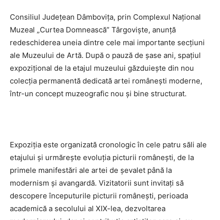
Consiliul Județean Dâmbovița, prin Complexul Național
Muzeal „Curtea Domnească” Târgoviște, anunță
redeschiderea uneia dintre cele mai importante secțiuni
ale Muzeului de Artă. După o pauză de șase ani, spațiul
expozițional de la etajul muzeului găzduiește din nou
colecția permanentă dedicată artei românești moderne,
într-un concept muzeografic nou și bine structurat.
Expoziția este organizată cronologic în cele patru săli ale
etajului și urmărește evoluția picturii românești, de la
primele manifestări ale artei de șevalet până la
modernism și avangardă. Vizitatorii sunt invitați să
descopere începuturile picturii românești, perioada
academică a secolului al XIX-lea, dezvoltarea