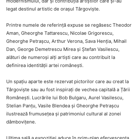
modernismului, dar și contribuția artiștilor care și-au
legat destinul artistic de orașul Târgoviște.
Printre numele de referință expuse se regăsesc Theodor
Aman, Gheorghe Tattarescu, Nicolae Grigorescu,
Gheorghe Petrașcu, Arthur Verona, Sava Henția, Mihail
Dan, George Demetrescu Mirea și Ștefan Vasilescu,
alături de numeroși alți artiști care au contribuit la
definirea identității artei românești.
Un spațiu aparte este rezervat pictorilor care au creat la
Târgoviște sau au fost inspirați de vechea capitală a Țării
Românești. Lucrările lui Bob Bulgaru, Aurel Vasilescu,
Stelian Panțu, Vasile Blendea și Gheorghe Petrașcu
ilustrează frumusețea și patrimoniul cultural al zonei
dâmbovițene.
Ultima sală a expoziției aduce în prim-plan efervescența