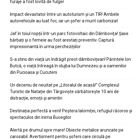
furaje a fost lovită de fulger
Impact devastator între un autoturism și un TIR! Ambele
autovehicule au luat foc, iar un șofer a murit carbonizat
Jaf în toiul nopții într-un parc fotovoltaic din Dâmbovița! Șase
bărbați și o femeie au fost arestați preventiv. Captură
impresionantă în urma perchezițiilor
S-a stins din viață un îndrăgit preot dâmbovițean! Părintele Ion
Butcă, o viață întreagă în slujba lui Dumnezeu și a oamenilor
din Pucioasa și Cucuteni
Un deceniu de neuitat pe „Litoralul de acasă!” Complexul
Turistic de Natație din Târgoviște sărbătorește 10 ani de
distracție, emoții și amintiri
Destinația perfectă a verii! Peștera Ialomiței, refugiul răcoros și
spectaculos din inima Bucegilor
Alertă pe drumul spre mare! Obiecte metalice aruncate pe
carosabil. Avertisment pentru șoferii care circulă pe