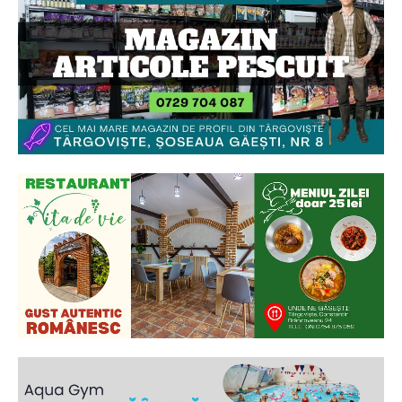
Ionuț Parghel
2
de 2