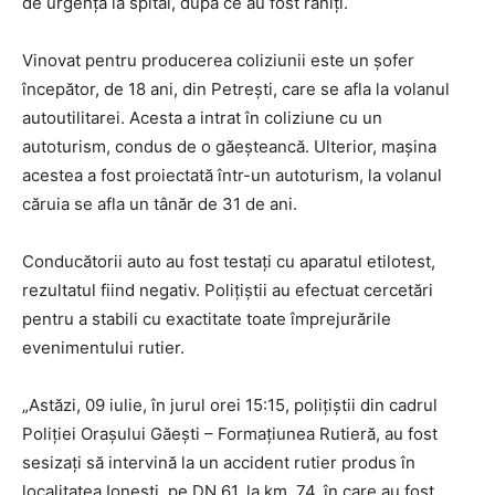
de urgență la spital, după ce au fost răniți.
Vinovat pentru producerea coliziunii este un șofer
începător, de 18 ani, din Petrești, care se afla la volanul
autoutilitarei. Acesta a intrat în coliziune cu un
autoturism, condus de o găeșteancă. Ulterior, mașina
acestea a fost proiectată într-un autoturism, la volanul
căruia se afla un tânăr de 31 de ani.
Conducătorii auto au fost testați cu aparatul etilotest,
rezultatul fiind negativ. Polițiștii au efectuat cercetări
pentru a stabili cu exactitate toate împrejurările
evenimentului rutier.
„Astăzi, 09 iulie, în jurul orei 15:15, polițiștii din cadrul
Poliției Orașului Găești – Formațiunea Rutieră, au fost
sesizați să intervină la un accident rutier produs în
localitatea Ionești, pe DN 61, la km. 74, în care au fost