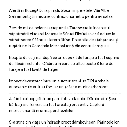
Alertă în Bucegi! Doi alpiniști, blocați în peretele Văii Albe.
Salvamontiștii, misiune contracronometru pentru a-i salva
Zeci de mii de pelerini așteptați la Târgoviște la începutul
săptămânii viitoare! Moaștele Sfintei Filofteia vor fi aduse la
sărbătoarea Sfântului Ierarh Nifon. Două zile de sărbătoare și
rugăciune la Catedrala Mitropolitană din centrul orașului
Noapte de coșmar după ce un depozit de furaje a fost cuprins
de flăcări violente! Clădirea în care se aflau peste 8 tone de
furaje a fost lovită de fulger
Impact devastator între un autoturism și un TIR! Ambele
autovehicule au luat foc, iar un șofer a murit carbonizat
Jaf în toiul nopții într-un parc fotovoltaic din Dâmbovița! Șase
bărbați și o femeie au fost arestați preventiv. Captură
impresionantă în urma perchezițiilor
S-a stins din viață un îndrăgit preot dâmbovițean! Părintele Ion