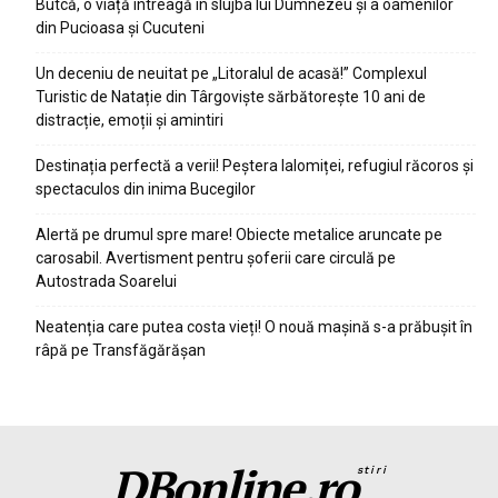
Butcă, o viață întreagă în slujba lui Dumnezeu și a oamenilor
din Pucioasa și Cucuteni
Un deceniu de neuitat pe „Litoralul de acasă!” Complexul
Turistic de Natație din Târgoviște sărbătorește 10 ani de
distracție, emoții și amintiri
Destinația perfectă a verii! Peștera Ialomiței, refugiul răcoros și
spectaculos din inima Bucegilor
Alertă pe drumul spre mare! Obiecte metalice aruncate pe
carosabil. Avertisment pentru șoferii care circulă pe
Autostrada Soarelui
Neatenția care putea costa vieți! O nouă mașină s-a prăbușit în
râpă pe Transfăgărășan
DBonline.ro
stiri