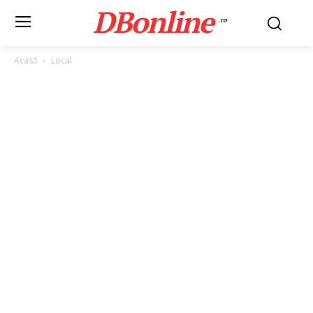
DBonline
.ro
Acasă
Local