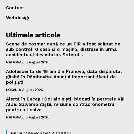
Contact
Webdesign
Ultimele articole
Scene de coșmar după ce un TIR a fost scăpat de
sub control! O casă și o mașină, distruse în urma
accidentului devastator. Șoferul...
NATIONAL
8 August 2026
Adolescentă de 16 ani din Prahova, dată dispărută,
găsită în Dâmbovița. Anunțul important făcut de
polițiști
LOCAL
8 August 2026
Alertă în Bucegi! Doi alpiniști, blocați în peretele Văii
Albe. Salvamontiștii, misiune contracronometru
pentru a-i salva
NATIONAL
8 August 2026
MIPADOWEB MEDIA GROUP