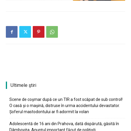
Ultimele ştiri
Scene de coșmar după ce un TIR a fost scăpat de sub control!
O casă și o mașină, distruse în urma accidentului devastator.
Șoferul mastodontului ar fi adormit la volan
Adolescentă de 16 ani din Prahova, dată dispărută, găsită în
Dâmbovița. Anunțul important făcut de polițiști