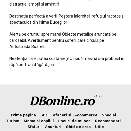
distracție, emoții și amintiri
Destinația perfectă a verii! Peștera Ialomiței, refugiul răcoros și
spectaculos din inima Bucegilor
Alertă pe drumul spre mare! Obiecte metalice aruncate pe
carosabil. Avertisment pentru șoferii care circulă pe
Autostrada Soarelui
Neatenția care putea costa vieți! O nouă mașină s-a prăbușit în
râpă pe Transfăgărășan
DBonline.ro
stiri
Prima pagina
Stiri
Afaceri si E-commerce
Special
Turism
Mama si copilul
Locuri de munca
Recomandari
Sfaturi
Anunturi
Ghid de oras
Utile