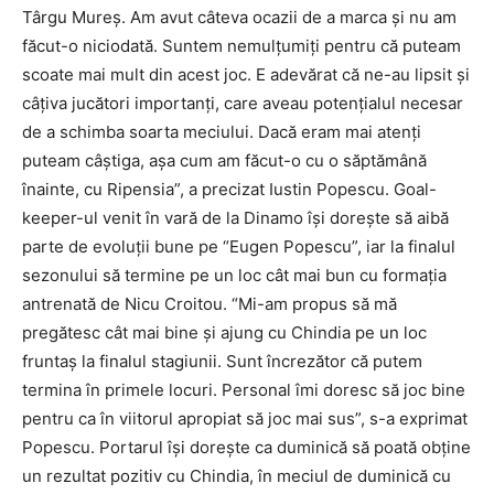
Târgu Mureș. Am avut câteva ocazii de a marca și nu am
făcut-o niciodată. Suntem nemulțumiți pentru că puteam
scoate mai mult din acest joc. E adevărat că ne-au lipsit și
câțiva jucători importanți, care aveau potențialul necesar
de a schimba soarta meciului. Dacă eram mai atenți
puteam câștiga, așa cum am făcut-o cu o săptămână
înainte, cu Ripensia”, a precizat Iustin Popescu. Goal-
keeper-ul venit în vară de la Dinamo își dorește să aibă
parte de evoluții bune pe “Eugen Popescu”, iar la finalul
sezonului să termine pe un loc cât mai bun cu formația
antrenată de Nicu Croitou. “Mi-am propus să mă
pregătesc cât mai bine și ajung cu Chindia pe un loc
fruntaș la finalul stagiunii. Sunt încrezător că putem
termina în primele locuri. Personal îmi doresc să joc bine
pentru ca în viitorul apropiat să joc mai sus”, s-a exprimat
Popescu. Portarul își dorește ca duminică să poată obține
un rezultat pozitiv cu Chindia, în meciul de duminică cu