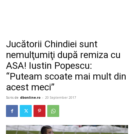
Jucătorii Chindiei sunt
nemulţumiţi după remiza cu
ASA! Iustin Popescu:
“Puteam scoate mai mult din
acest meci”
Scris de
dbonline.ro
-
20 September 2017