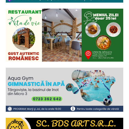
Ionuț Parghel
2
de 2