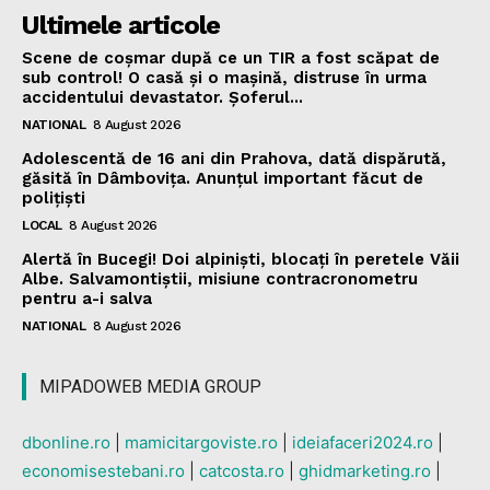
Ultimele articole
Scene de coșmar după ce un TIR a fost scăpat de
sub control! O casă și o mașină, distruse în urma
accidentului devastator. Șoferul...
NATIONAL
8 August 2026
Adolescentă de 16 ani din Prahova, dată dispărută,
găsită în Dâmbovița. Anunțul important făcut de
polițiști
LOCAL
8 August 2026
Alertă în Bucegi! Doi alpiniști, blocați în peretele Văii
Albe. Salvamontiștii, misiune contracronometru
pentru a-i salva
NATIONAL
8 August 2026
MIPADOWEB MEDIA GROUP
dbonline.ro
|
mamicitargoviste.ro
|
ideiafaceri2024.ro
|
economisestebani.ro
|
catcosta.ro
|
ghidmarketing.ro
|