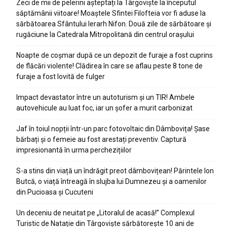
Zeci de mii de pelerini așteptați la Târgoviște la începutul
săptămânii viitoare! Moaștele Sfintei Filofteia vor fi aduse la
sărbătoarea Sfântului Ierarh Nifon. Două zile de sărbătoare și
rugăciune la Catedrala Mitropolitană din centrul orașului
Noapte de coșmar după ce un depozit de furaje a fost cuprins
de flăcări violente! Clădirea în care se aflau peste 8 tone de
furaje a fost lovită de fulger
Impact devastator între un autoturism și un TIR! Ambele
autovehicule au luat foc, iar un șofer a murit carbonizat
Jaf în toiul nopții într-un parc fotovoltaic din Dâmbovița! Șase
bărbați și o femeie au fost arestați preventiv. Captură
impresionantă în urma perchezițiilor
S-a stins din viață un îndrăgit preot dâmbovițean! Părintele Ion
Butcă, o viață întreagă în slujba lui Dumnezeu și a oamenilor
din Pucioasa și Cucuteni
Un deceniu de neuitat pe „Litoralul de acasă!” Complexul
Turistic de Natație din Târgoviște sărbătorește 10 ani de