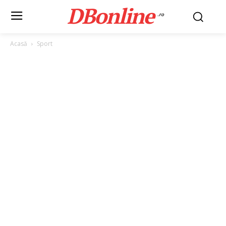
DBonline
.ro
Acasă
Sport