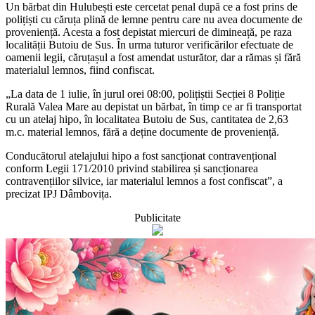
Un bărbat din Hulubești este cercetat penal după ce a fost prins de
polițiști cu căruța plină de lemne pentru care nu avea documente de
proveniență. Acesta a fost depistat miercuri de dimineață, pe raza
localității Butoiu de Sus. În urma tuturor verificărilor efectuate de
oamenii legii, căruțașul a fost amendat usturător, dar a rămas și fără
materialul lemnos, fiind confiscat.
„La data de 1 iulie, în jurul orei 08:00, polițiștii Secției 8 Poliție
Rurală Valea Mare au depistat un bărbat, în timp ce ar fi transportat
cu un atelaj hipo, în localitatea Butoiu de Sus, cantitatea de 2,63
m.c. material lemnos, fără a deține documente de proveniență.
Conducătorul atelajului hipo a fost sancționat contravențional
conform Legii 171/2010 privind stabilirea și sancționarea
contravențiilor silvice, iar materialul lemnos a fost confiscat”, a
precizat IPJ Dâmbovița.
Publicitate