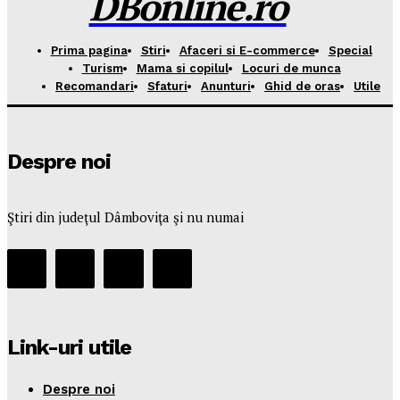
DBonline.ro
Prima pagina
Stiri
Afaceri si E-commerce
Special
Turism
Mama si copilul
Locuri de munca
Recomandari
Sfaturi
Anunturi
Ghid de oras
Utile
Despre noi
Ştiri din judeţul Dâmboviţa şi nu numai
Link-uri utile
Despre noi