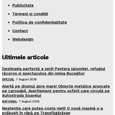
Publicitate
Termeni şi condiţii
Politica de confidenţialitate
Contact
Webdesign
Ultimele articole
Destinația perfectă a verii! Peștera Ialomiței, refugiul
răcoros și spectaculos din inima Bucegilor
SPECIAL
7 August 2026
Alertă pe drumul spre mare! Obiecte metalice aruncate
pe carosabil. Avertisment pentru șoferii care circulă pe
Autostrada Soarelui
NATIONAL
7 August 2026
Neatenția care putea costa vieți! O nouă mașină s-a
prăbușit în râpă pe Transfăgărășan