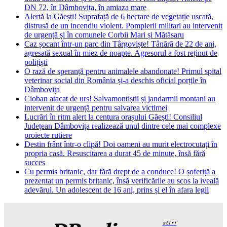
DN 72, în Dâmbovița, în amiaza mare
Alertă la Găești! Suprafață de 6 hectare de vegetație uscată,
distrusă de un incendiu violent. Pompierii militari au intervenit
de urgență și în comunele Corbii Mari și Mătăsaru
Caz șocant într-un parc din Târgoviște! Tânără de 22 de ani,
agresată sexual în miez de noapte. Agresorul a fost reținut de
polițiști
O rază de speranță pentru animalele abandonate! Primul spital
veterinar social din România și-a deschis oficial porțile în
Dâmbovița
Cioban atacat de urs! Salvamontiștii și jandarmii montani au
intervenit de urgență pentru salvarea victimei
Lucrări în ritm alert la centura orașului Găești! Consiliul
Județean Dâmbovița realizează unul dintre cele mai complexe
proiecte rutiere
Destin frânt într-o clipă! Doi oameni au murit electrocutați în
propria casă. Resuscitarea a durat 45 de minute, însă fără
succes
Cu permis britanic, dar fără drept de a conduce! O șoferiță a
prezentat un permis britanic, însă verificările au scos la iveală
adevărul. Un adolescent de 16 ani, prins și el în afara legii
stiri