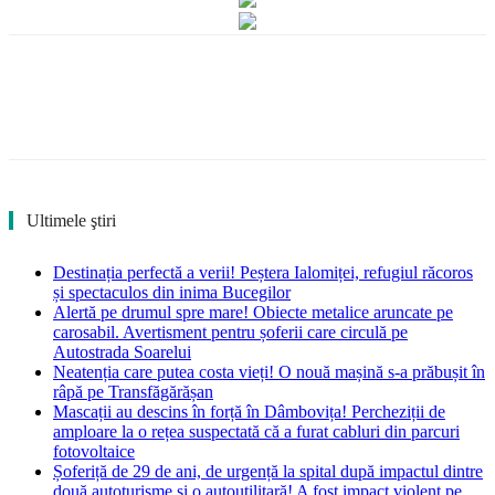
Ultimele ştiri
Destinația perfectă a verii! Peștera Ialomiței, refugiul răcoros
și spectaculos din inima Bucegilor
Alertă pe drumul spre mare! Obiecte metalice aruncate pe
carosabil. Avertisment pentru șoferii care circulă pe
Autostrada Soarelui
Neatenția care putea costa vieți! O nouă mașină s-a prăbușit în
râpă pe Transfăgărășan
Mascații au descins în forță în Dâmbovița! Percheziții de
amploare la o rețea suspectată că a furat cabluri din parcuri
fotovoltaice
Șoferiță de 29 de ani, de urgență la spital după impactul dintre
două autoturisme și o autoutilitară! A fost impact violent pe