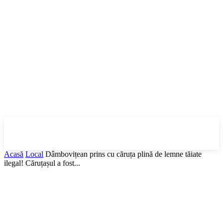
DBonline
.ro
Acasă
Local
Dâmbovițean prins cu căruța plină de lemne tăiate
ilegal! Căruțașul a fost...