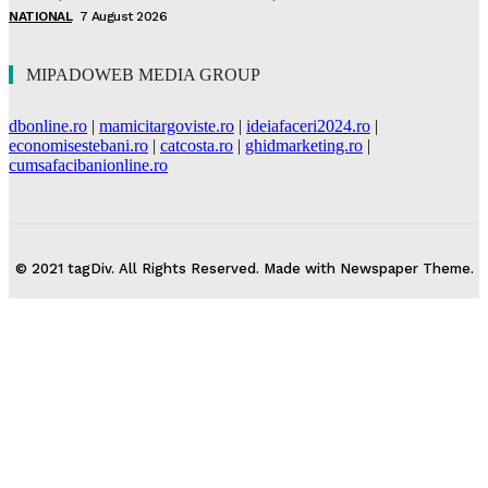
NATIONAL
7 August 2026
MIPADOWEB MEDIA GROUP
dbonline.ro
|
mamicitargoviste.ro
|
ideiafaceri2024.ro
|
economisestebani.ro
|
catcosta.ro
|
ghidmarketing.ro
|
cumsafacibanionline.ro
© 2021 tagDiv. All Rights Reserved. Made with Newspaper Theme.