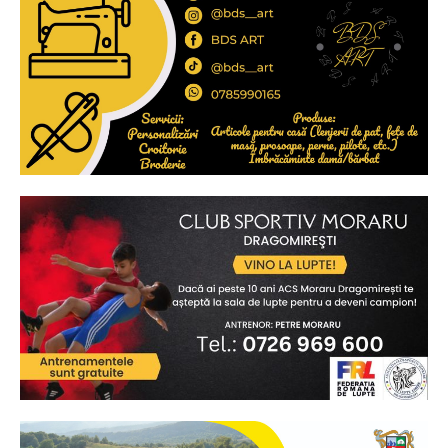
Ionuț Parghel
2
de 2