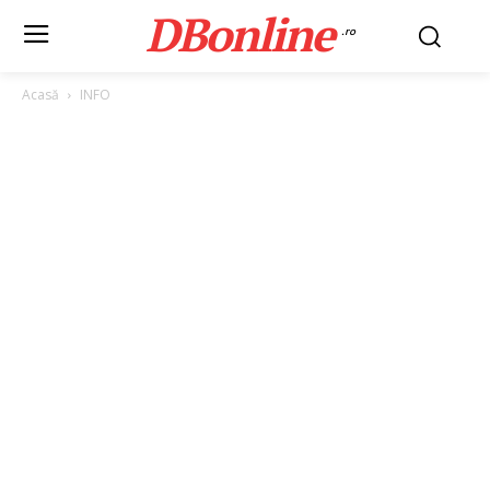
DBonline
.ro
Acasă
INFO