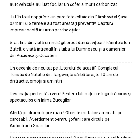
autovehicule au luat foc, iar un șofer a murit carbonizat
Jaf în toiul nopții într-un parc fotovoltaic din Dâmbovița! Șase
bărbați și o femeie au fost arestați preventiv. Captură
impresionantă în urma perchezițiilor
S-a stins din viață un îndrăgit preot dâmbovițean! Părintele Ion
Butcă, o viață întreagă în slujba lui Dumnezeu și a oamenilor
din Pucioasa și Cucuteni
Un deceniu de neuitat pe „Litoralul de acasă!” Complexul
Turistic de Natație din Târgoviște sărbătorește 10 ani de
distracție, emoții și amintiri
Destinația perfectă a verii! Peștera Ialomiței, refugiul răcoros și
spectaculos din inima Bucegilor
Alertă pe drumul spre mare! Obiecte metalice aruncate pe
carosabil. Avertisment pentru șoferii care circulă pe
Autostrada Soarelui