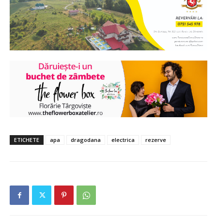
ETICHETE
apa
dragodana
electrica
rezerve