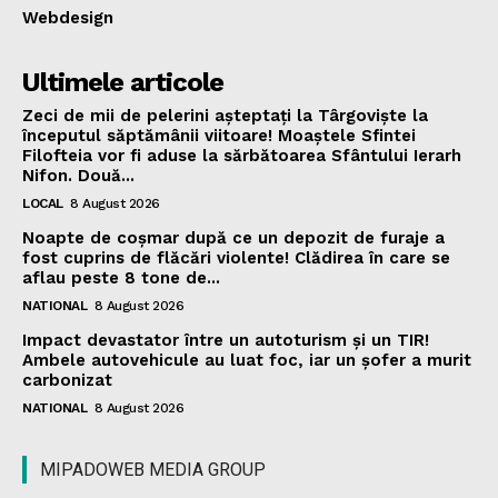
Webdesign
Ultimele articole
Zeci de mii de pelerini așteptați la Târgoviște la
începutul săptămânii viitoare! Moaștele Sfintei
Filofteia vor fi aduse la sărbătoarea Sfântului Ierarh
Nifon. Două...
LOCAL
8 August 2026
Noapte de coșmar după ce un depozit de furaje a
fost cuprins de flăcări violente! Clădirea în care se
aflau peste 8 tone de...
NATIONAL
8 August 2026
Impact devastator între un autoturism și un TIR!
Ambele autovehicule au luat foc, iar un șofer a murit
carbonizat
NATIONAL
8 August 2026
MIPADOWEB MEDIA GROUP