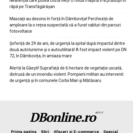
Neatenția care putea costa vieți! O nouă mașină s-a prăbușit în
râpă pe Transfăgărășan
Mascații au descins în forță în Dâmbovița! Percheziții de
amploare la o rețea suspectată că a furat cabluri din parcuri
fotovoltaice
Șoferiță de 29 de ani, de urgență la spital după impactul dintre
două autoturisme și o autoutilitară! A fost impact violent pe DN
72, în Dâmbovița, în amiaza mare
Alertă la Găești! Suprafață de 6 hectare de vegetație uscată,
distrusă de un incendiu violent. Pompierii militari au intervenit
de urgență și în comunele Corbii Mari și Mătăsaru
DBonline.ro
stiri
Prima pagina
Stiri
Afaceri si E-commerce
Special