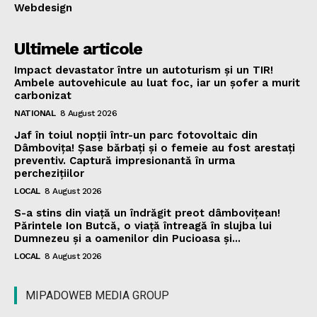
Webdesign
Ultimele articole
Impact devastator între un autoturism și un TIR!
Ambele autovehicule au luat foc, iar un șofer a murit
carbonizat
NATIONAL
8 August 2026
Jaf în toiul nopții într-un parc fotovoltaic din
Dâmbovița! Șase bărbați și o femeie au fost arestați
preventiv. Captură impresionantă în urma
perchezițiilor
LOCAL
8 August 2026
S-a stins din viață un îndrăgit preot dâmbovițean!
Părintele Ion Butcă, o viață întreagă în slujba lui
Dumnezeu și a oamenilor din Pucioasa și...
LOCAL
8 August 2026
MIPADOWEB MEDIA GROUP