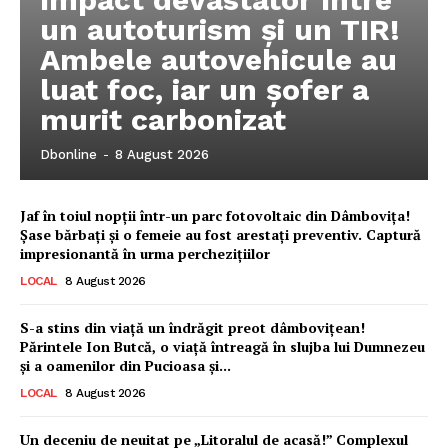
un autoturism și un TIR!
Ambele autovehicule au
luat foc, iar un șofer a
murit carbonizat
Dbonline
-
8 August 2026
Jaf în toiul nopții într-un parc fotovoltaic din Dâmbovița!
Șase bărbați și o femeie au fost arestați preventiv. Captură
impresionantă în urma perchezițiilor
LOCAL
8 August 2026
S-a stins din viață un îndrăgit preot dâmbovițean!
Părintele Ion Butcă, o viață întreagă în slujba lui Dumnezeu
și a oamenilor din Pucioasa și...
LOCAL
8 August 2026
Ionuț Parghel
Un deceniu de neuitat pe „Litoralul de acasă!” Complexul
2
de 2