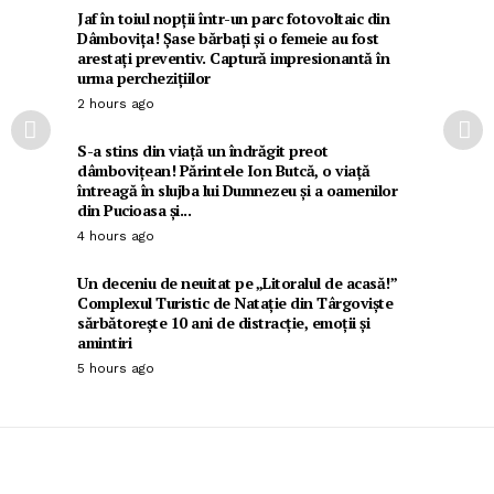
Jaf în toiul nopții într-un parc fotovoltaic din
Dâmbovița! Șase bărbați și o femeie au fost
arestați preventiv. Captură impresionantă în
urma perchezițiilor
2 hours ago
S-a stins din viață un îndrăgit preot
dâmbovițean! Părintele Ion Butcă, o viață
întreagă în slujba lui Dumnezeu și a oamenilor
din Pucioasa și...
4 hours ago
Un deceniu de neuitat pe „Litoralul de acasă!”
Complexul Turistic de Natație din Târgoviște
sărbătorește 10 ani de distracție, emoții și
amintiri
5 hours ago