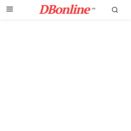
DBonline
.ro