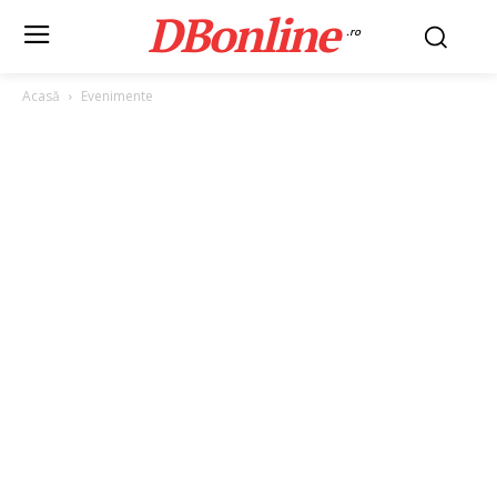
DBonline
.ro
Acasă
Evenimente