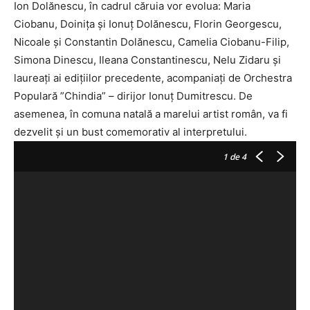
Ion Dolănescu, în cadrul căruia vor evolua: Maria
Ciobanu, Doiniţa şi Ionuţ Dolănescu, Florin Georgescu,
Nicoale şi Constantin Dolănescu, Camelia Ciobanu-Filip,
Simona Dinescu, Ileana Constantinescu, Nelu Zidaru și
laureaţi ai edițiilor precedente, acompaniați de Orchestra
Populară ”Chindia” – dirijor Ionuţ Dumitrescu. De
asemenea, în comuna natală a marelui artist român, va fi
dezvelit și un bust comemorativ al interpretului.
1
de 4