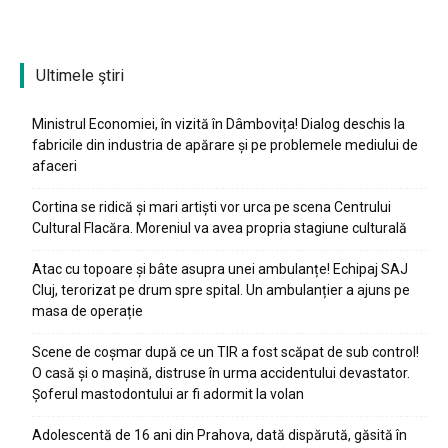
Ultimele ştiri
Ministrul Economiei, în vizită în Dâmbovița! Dialog deschis la
fabricile din industria de apărare și pe problemele mediului de
afaceri
Cortina se ridică și mari artiști vor urca pe scena Centrului
Cultural Flacăra. Moreniul va avea propria stagiune culturală
Atac cu topoare și bâte asupra unei ambulanțe! Echipaj SAJ
Cluj, terorizat pe drum spre spital. Un ambulanțier a ajuns pe
masa de operație
Scene de coșmar după ce un TIR a fost scăpat de sub control!
O casă și o mașină, distruse în urma accidentului devastator.
Șoferul mastodontului ar fi adormit la volan
Adolescentă de 16 ani din Prahova, dată dispărută, găsită în