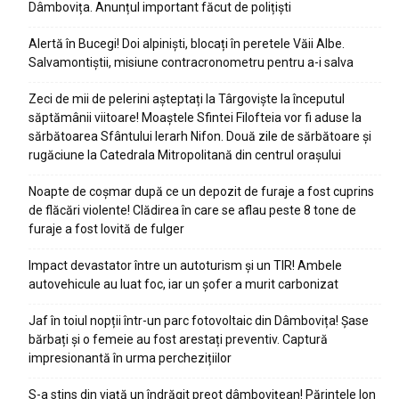
Dâmbovița. Anunțul important făcut de polițiști
Alertă în Bucegi! Doi alpiniști, blocați în peretele Văii Albe.
Salvamontiștii, misiune contracronometru pentru a-i salva
Zeci de mii de pelerini așteptați la Târgoviște la începutul
săptămânii viitoare! Moaștele Sfintei Filofteia vor fi aduse la
sărbătoarea Sfântului Ierarh Nifon. Două zile de sărbătoare și
rugăciune la Catedrala Mitropolitană din centrul orașului
Noapte de coșmar după ce un depozit de furaje a fost cuprins
de flăcări violente! Clădirea în care se aflau peste 8 tone de
furaje a fost lovită de fulger
Impact devastator între un autoturism și un TIR! Ambele
autovehicule au luat foc, iar un șofer a murit carbonizat
Jaf în toiul nopții într-un parc fotovoltaic din Dâmbovița! Șase
bărbați și o femeie au fost arestați preventiv. Captură
impresionantă în urma perchezițiilor
S-a stins din viață un îndrăgit preot dâmbovițean! Părintele Ion