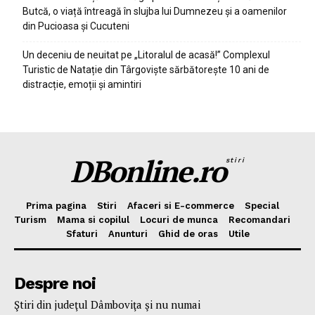
Butcă, o viață întreagă în slujba lui Dumnezeu și a oamenilor
din Pucioasa și Cucuteni
Un deceniu de neuitat pe „Litoralul de acasă!” Complexul
Turistic de Natație din Târgoviște sărbătorește 10 ani de
distracție, emoții și amintiri
DBonline.ro
stiri
Prima pagina
Stiri
Afaceri si E-commerce
Special
Turism
Mama si copilul
Locuri de munca
Recomandari
Sfaturi
Anunturi
Ghid de oras
Utile
Despre noi
Ştiri din judeţul Dâmboviţa şi nu numai