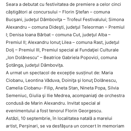
Seara a debutat cu festivitatea de premiere a celor cinci
câștigători ai concursului – Florin Ştefan – comuna
Bucşani, judeţul Dâmboviţa – Trofeul Festivalului; Simona
Alexandru – comuna Dideşti, judeţul Teleorman – Premiul
I; Denisa Ioana Bărbat – comuna Cut, judeţul Alba –
Premiul II; Alexandru Ionuţ Lilea – comuna Rast, judeţul
Dolj – Premiul III, Premiul special al Fundaţiei Culturale
„Ion Dolănescu” – Beatrice Gabriela Popovici, comuna
Şotânga, judeţul Dâmboviţa.
A urmat un spectacol de excepție susținut de: Maria
Ciobanu, Leontina Văduva, Doiniţa şi Ionuţ Dolănescu,
Camelia Ciobanu- Filip, Aneta Stan, Nineta Popa, Silvia
Semeniuc, Giulia şi Ilie Medrea, acompaniaţi de orchestra
condusă de Marin Alexandru. Invitat special al
evenimentului a fost tenorul Florin Georgescu.
Astăzi, 10 septembrie, în localitatea natală a marelui
artist, Perşinari, se va desfăşura un concert In memoriam