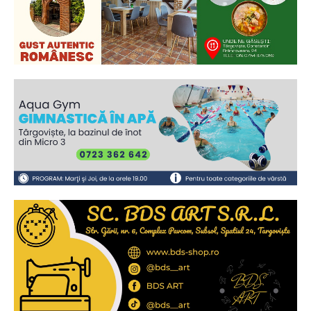
Ionuț Parghel
2
de 2