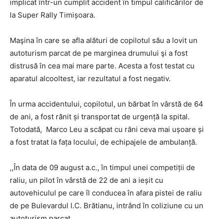
implicat într-un cumplit accident în timpul calificărilor de
la Super Rally Timișoara.
Maşina în care se afla alături de copilotul său a lovit un
autoturism parcat de pe marginea drumului şi a fost
distrusă în cea mai mare parte. Acesta a fost testat cu
aparatul alcooltest, iar rezultatul a fost negativ.
În urma accidentului, copilotul, un bărbat în vârstă de 64
de ani, a fost rănit și transportat de urgență la spital.
Totodată, Marco Leu a scăpat cu răni ceva mai ușoare și
a fost tratat la fața locului, de echipajele de ambulanță.
,,În data de 09 august a.c., în timpul unei competiții de
raliu, un pilot în vârstă de 22 de ani a ieșit cu
autovehiculul pe care îl conducea în afara pistei de raliu
de pe Bulevardul I.C. Brătianu, intrând în coliziune cu un
autoturism parcat.