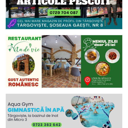
Ionuț Parghel