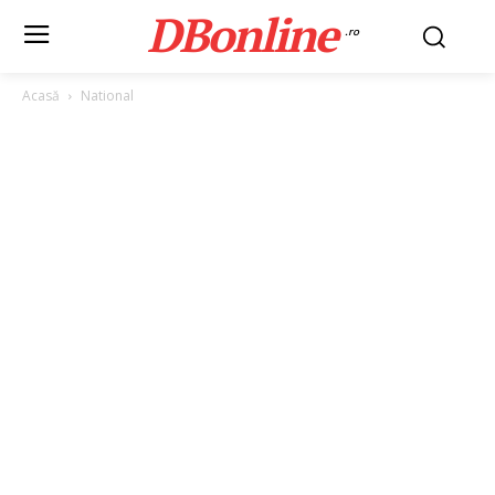
DBonline
.ro
Acasă
National