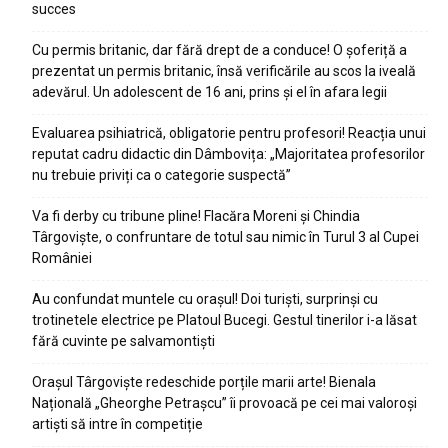
succes
Cu permis britanic, dar fără drept de a conduce! O șoferiță a
prezentat un permis britanic, însă verificările au scos la iveală
adevărul. Un adolescent de 16 ani, prins și el în afara legii
Evaluarea psihiatrică, obligatorie pentru profesori! Reacția unui
reputat cadru didactic din Dâmbovița: „Majoritatea profesorilor
nu trebuie priviți ca o categorie suspectă”
Va fi derby cu tribune pline! Flacăra Moreni și Chindia
Târgoviște, o confruntare de totul sau nimic în Turul 3 al Cupei
României
Au confundat muntele cu orașul! Doi turiști, surprinși cu
trotinetele electrice pe Platoul Bucegi. Gestul tinerilor i-a lăsat
fără cuvinte pe salvamontiști
Orașul Târgoviște redeschide porțile marii arte! Bienala
Națională „Gheorghe Petrașcu” îi provoacă pe cei mai valoroși
artiști să intre în competiție