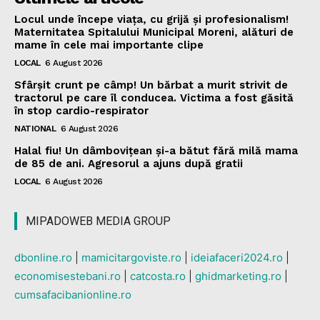
Locul unde începe viața, cu grijă și profesionalism!
Maternitatea Spitalului Municipal Moreni, alături de
mame în cele mai importante clipe
LOCAL
6 August 2026
Sfârșit crunt pe câmp! Un bărbat a murit strivit de
tractorul pe care îl conducea. Victima a fost găsită
în stop cardio-respirator
NATIONAL
6 August 2026
Halal fiu! Un dâmbovițean și-a bătut fără milă mama
de 85 de ani. Agresorul a ajuns după gratii
LOCAL
6 August 2026
MIPADOWEB MEDIA GROUP
dbonline.ro
|
mamicitargoviste.ro
|
ideiafaceri2024.ro
|
economisestebani.ro
|
catcosta.ro
|
ghidmarketing.ro
|
cumsafacibanionline.ro