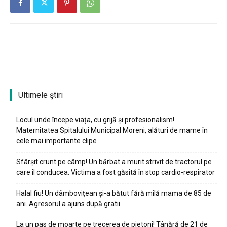
Ultimele ştiri
Locul unde începe viața, cu grijă și profesionalism!
Maternitatea Spitalului Municipal Moreni, alături de mame în
cele mai importante clipe
Sfârșit crunt pe câmp! Un bărbat a murit strivit de tractorul pe
care îl conducea. Victima a fost găsită în stop cardio-respirator
Halal fiu! Un dâmbovițean și-a bătut fără milă mama de 85 de
ani. Agresorul a ajuns după gratii
La un pas de moarte pe trecerea de pietoni! Tânără de 21 de