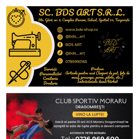
Ionuț Parghel
2
de 2