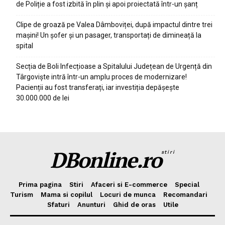
de Poliție a fost izbită în plin și apoi proiectată într-un șanț
Clipe de groază pe Valea Dâmboviței, după impactul dintre trei
mașini! Un șofer și un pasager, transportați de dimineață la
spital
Secția de Boli Infecțioase a Spitalului Județean de Urgență din
Târgoviște intră într-un amplu proces de modernizare!
Pacienții au fost transferați, iar investiția depășește
30.000.000 de lei
DBonline.ro
stiri
Prima pagina
Stiri
Afaceri si E-commerce
Special
Turism
Mama si copilul
Locuri de munca
Recomandari
Sfaturi
Anunturi
Ghid de oras
Utile