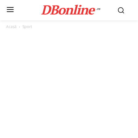
DBonline
.ro
Acasă
Sport