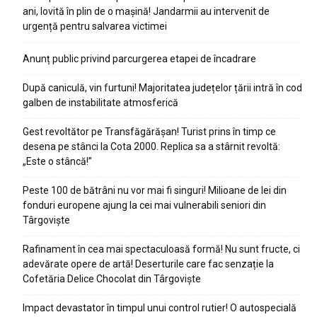
ani, lovită în plin de o mașină! Jandarmii au intervenit de
urgență pentru salvarea victimei
Anunț public privind parcurgerea etapei de încadrare
După caniculă, vin furtuni! Majoritatea județelor țării intră în cod
galben de instabilitate atmosferică
Gest revoltător pe Transfăgărășan! Turist prins în timp ce
desena pe stânci la Cota 2000. Replica sa a stârnit revoltă:
„Este o stâncă!”
Peste 100 de bătrâni nu vor mai fi singuri! Milioane de lei din
fonduri europene ajung la cei mai vulnerabili seniori din
Târgoviște
Rafinament în cea mai spectaculoasă formă! Nu sunt fructe, ci
adevărate opere de artă! Deserturile care fac senzație la
Cofetăria Delice Chocolat din Târgoviște
Impact devastator în timpul unui control rutier! O autospecială