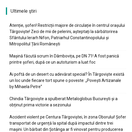
Ultimele ştiri
Atenție, șoferi! Restricții majore de circulație în centrul orașului
Târgoviște! Zeci de mii de pelerini, așteptați la sărbătorirea
Sfântului Ierarh Nifon, Patriarhul Constantinopolului și
Mitropolitul Țării Românești
Mașină făcută scrum în Dâmbovița, pe DN 71! A fost panică
printre șoferi, după ce un autoturism a luat foc
Ai poftă de un desert cu adevărat special? În Târgoviște există
un loc unde fiecare tort spune o poveste: „Povești Artizanale
by Mihaela Petre”
Chindia Târgoviște a spulberat Metaloglobus București și a
obținut prima victorie a sezonului
Accident violent pe Centura Târgoviștei, în zona Oborului! Șofer
transportat de urgență la spital după impactul dintre trei
mașini. Un bărbat din Șotânga ar fi vinovat pentru producerea