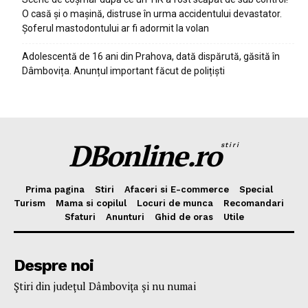
O casă și o mașină, distruse în urma accidentului devastator.
Șoferul mastodontului ar fi adormit la volan
Adolescentă de 16 ani din Prahova, dată dispărută, găsită în
Dâmbovița. Anunțul important făcut de polițiști
DBonline.ro
stiri
Prima pagina
Stiri
Afaceri si E-commerce
Special
Turism
Mama si copilul
Locuri de munca
Recomandari
Sfaturi
Anunturi
Ghid de oras
Utile
Despre noi
Ştiri din judeţul Dâmboviţa şi nu numai