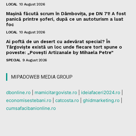
LOCAL
10 August 2026
Mașină făcută scrum în Dâmbovița, pe DN 71! A fost
panică printre șoferi, după ce un autoturism a luat
foc
LOCAL
10 August 2026
Ai poftă de un desert cu adevărat special? În
Târgoviște există un loc unde fiecare tort spune o
poveste: „Povești Artizanale by Mihaela Petre”
SPECIAL
9 August 2026
MIPADOWEB MEDIA GROUP
dbonline.ro
|
mamicitargoviste.ro
|
ideiafaceri2024.ro
|
economisestebani.ro
|
catcosta.ro
|
ghidmarketing.ro
|
cumsafacibanionline.ro