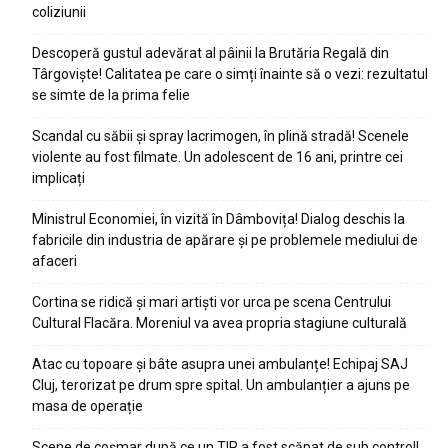
coliziunii
Descoperă gustul adevărat al pâinii la Brutăria Regală din
Târgoviște! Calitatea pe care o simți înainte să o vezi: rezultatul
se simte de la prima felie
Scandal cu săbii și spray lacrimogen, în plină stradă! Scenele
violente au fost filmate. Un adolescent de 16 ani, printre cei
implicați
Ministrul Economiei, în vizită în Dâmbovița! Dialog deschis la
fabricile din industria de apărare și pe problemele mediului de
afaceri
Cortina se ridică și mari artiști vor urca pe scena Centrului
Cultural Flacăra. Moreniul va avea propria stagiune culturală
Atac cu topoare și bâte asupra unei ambulanțe! Echipaj SAJ
Cluj, terorizat pe drum spre spital. Un ambulanțier a ajuns pe
masa de operație
Scene de coșmar după ce un TIR a fost scăpat de sub control!