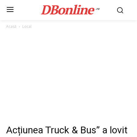
DBonline
.ro
Acasă
Local
Acțiunea Truck & Bus” a lovit