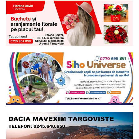
Ionuț Parghel
2
de 2