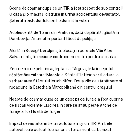
Scene de coșmar după ce un TIR a fost scăpat de sub control!
O casă și o mașină, distruse în urma accidentului devastator.
Șoferul mastodontului ar fi adormit la volan
Adolescentă de 16 ani din Prahova, dată dispărută, găsită în
Dâmbovița. Anunțul important făcut de polițiști
Alertă în Bucegi! Doi alpiniști, blocați în peretele Văii Albe.
Salvamontiștii, misiune contracronometru pentru a-i salva
Zeci de mii de pelerini așteptați la Târgoviște la începutul
săptămânii viitoare! Moaștele Sfintei Filofteia vor fi aduse la
sărbătoarea Sfântului Ierarh Nifon. Două zile de sărbătoare și
rugăciune la Catedrala Mitropolitană din centrul orașului
Noapte de coșmar după ce un depozit de furaje a fost cuprins
de flăcări violente! Clădirea în care se aflau peste 8 tone de
furaje a fost lovită de fulger
Impact devastator între un autoturism și un TIR! Ambele
autovehicule au luat foc, iar un șofer a murit carbonizat