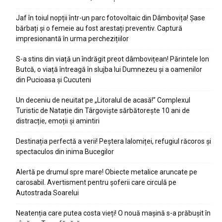
Jaf în toiul nopții într-un parc fotovoltaic din Dâmbovița! Șase
bărbați și o femeie au fost arestați preventiv. Captură
impresionantă în urma perchezițiilor
S-a stins din viață un îndrăgit preot dâmbovițean! Părintele Ion
Butcă, o viață întreagă în slujba lui Dumnezeu și a oamenilor
din Pucioasa și Cucuteni
Un deceniu de neuitat pe „Litoralul de acasă!” Complexul
Turistic de Natație din Târgoviște sărbătorește 10 ani de
distracție, emoții și amintiri
Destinația perfectă a verii! Peștera Ialomiței, refugiul răcoros și
spectaculos din inima Bucegilor
Alertă pe drumul spre mare! Obiecte metalice aruncate pe
carosabil. Avertisment pentru șoferii care circulă pe
Autostrada Soarelui
Neatenția care putea costa vieți! O nouă mașină s-a prăbușit în