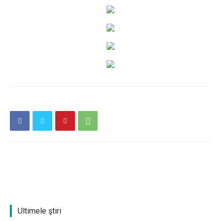
Ionuț Parghel
2
de 2
Ultimele ştiri