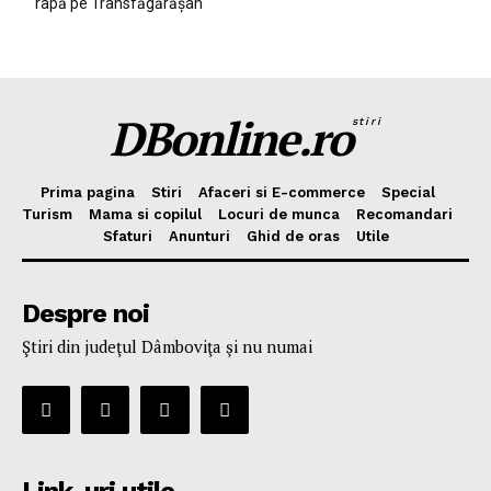
râpă pe Transfăgărășan
DBonline.ro
stiri
Prima pagina
Stiri
Afaceri si E-commerce
Special
Turism
Mama si copilul
Locuri de munca
Recomandari
Sfaturi
Anunturi
Ghid de oras
Utile
Despre noi
Ştiri din judeţul Dâmboviţa şi nu numai