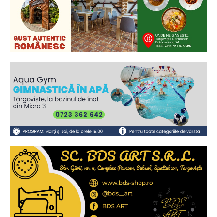
Ionuț Parghel
2
de 2