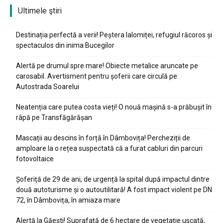
Ultimele ştiri
Destinația perfectă a verii! Peștera Ialomiței, refugiul răcoros și
spectaculos din inima Bucegilor
Alertă pe drumul spre mare! Obiecte metalice aruncate pe
carosabil. Avertisment pentru șoferii care circulă pe
Autostrada Soarelui
Neatenția care putea costa vieți! O nouă mașină s-a prăbușit în
râpă pe Transfăgărășan
Mascații au descins în forță în Dâmbovița! Percheziții de
amploare la o rețea suspectată că a furat cabluri din parcuri
fotovoltaice
Șoferiță de 29 de ani, de urgență la spital după impactul dintre
două autoturisme și o autoutilitară! A fost impact violent pe DN
72, în Dâmbovița, în amiaza mare
Alertă la Găești! Suprafață de 6 hectare de vegetație uscată,