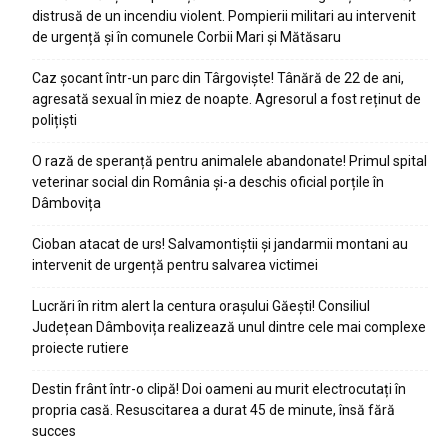
distrusă de un incendiu violent. Pompierii militari au intervenit
de urgență și în comunele Corbii Mari și Mătăsaru
Caz șocant într-un parc din Târgoviște! Tânără de 22 de ani,
agresată sexual în miez de noapte. Agresorul a fost reținut de
polițiști
O rază de speranță pentru animalele abandonate! Primul spital
veterinar social din România și-a deschis oficial porțile în
Dâmbovița
Cioban atacat de urs! Salvamontiștii și jandarmii montani au
intervenit de urgență pentru salvarea victimei
Lucrări în ritm alert la centura orașului Găești! Consiliul
Județean Dâmbovița realizează unul dintre cele mai complexe
proiecte rutiere
Destin frânt într-o clipă! Doi oameni au murit electrocutați în
propria casă. Resuscitarea a durat 45 de minute, însă fără
succes