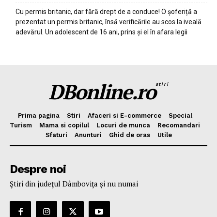
Cu permis britanic, dar fără drept de a conduce! O șoferiță a
prezentat un permis britanic, însă verificările au scos la iveală
adevărul. Un adolescent de 16 ani, prins și el în afara legii
DBonline.ro
stiri
Prima pagina
Stiri
Afaceri si E-commerce
Special
Turism
Mama si copilul
Locuri de munca
Recomandari
Sfaturi
Anunturi
Ghid de oras
Utile
Despre noi
Ştiri din judeţul Dâmboviţa şi nu numai