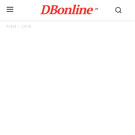
DBonline
.ro
Acasă
Local